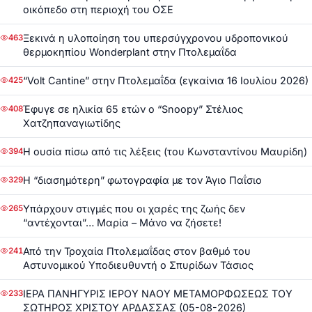
οικόπεδο στη περιοχή του ΟΣΕ
Ξεκινά η υλοποίηση του υπερσύγχρονου υδροπονικού
463
θερμοκηπίου Wonderplant στην Πτολεμαΐδα
“Volt Cantine” στην Πτολεμαΐδα (εγκαίνια 16 Ιουλίου 2026)
425
Έφυγε σε ηλικία 65 ετών ο “Snoopy” Στέλιος
408
Χατζηπαναγιωτίδης
Η ουσία πίσω από τις λέξεις (του Κωνσταντίνου Μαυρίδη)
394
Η “διασημότερη” φωτογραφία με τον Άγιο Παΐσιο
329
Υπάρχουν στιγμές που οι χαρές της ζωής δεν
265
“αντέχονται”… Μαρία – Μάνο να ζήσετε!
Από την Τροχαία Πτολεμαΐδας στον βαθμό του
241
Αστυνομικού Υποδιευθυντή ο Σπυρίδων Τάσιος
ΙΕΡΑ ΠΑΝΗΓΥΡΙΣ ΙΕΡΟΥ ΝΑΟΥ ΜΕΤΑΜΟΡΦΩΣΕΩΣ ΤΟΥ
233
ΣΩΤΗΡΟΣ ΧΡΙΣΤΟΥ ΑΡΔΑΣΣΑΣ (05-08-2026)