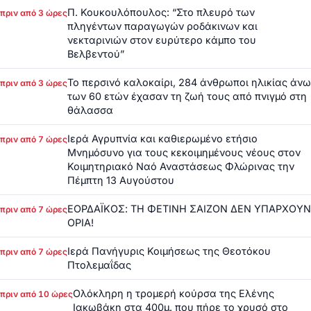
Π. Κουκουλόπουλος: “Στο πλευρό των
πριν από 3 ώρες
πληγέντων παραγωγών ροδάκινων και
νεκταρινιών στον ευρύτερο κάμπο του
Βελβεντού”
Το περσινό καλοκαίρι, 284 άνθρωποι ηλικίας άνω
πριν από 3 ώρες
των 60 ετών έχασαν τη ζωή τους από πνιγμό στη
θάλασσα
Ιερά Αγρυπνία και καθιερωμένο ετήσιο
πριν από 7 ώρες
Μνημόσυνο για τους κεκοιμημένους νέους στον
Κοιμητηριακό Ναό Αναστάσεως Φλώρινας την
Πέμπτη 13 Αυγούστου
ΕΟΡΔΑΪΚΟΣ: ΤΗ ΦΕΤΙΝΗ ΣΑΙΖΟΝ ΔΕΝ ΥΠΑΡΧΟΥΝ
πριν από 7 ώρες
ΟΡΙΑ!
Ιερά Πανήγυρις Κοιμήσεως της Θεοτόκου
πριν από 7 ώρες
Πτολεμαΐδας
Ολόκληρη η τρομερή κούρσα της Ελένης
πριν από 10 ώρες
Ιακωβάκη στα 400μ. που πήρε το χρυσό στο