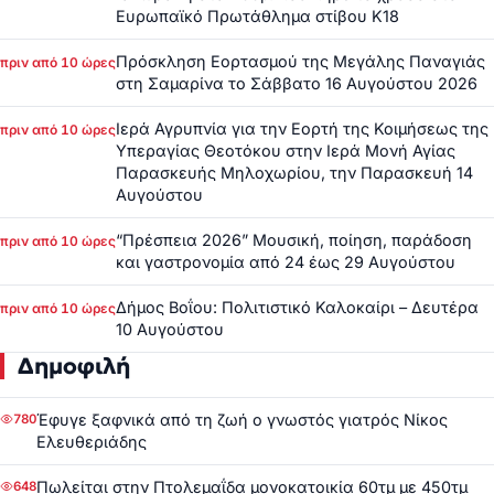
Ευρωπαϊκό Πρωτάθλημα στίβου Κ18
Πρόσκληση Εορτασμού της Μεγάλης Παναγιάς
πριν από 10 ώρες
στη Σαμαρίνα το Σάββατο 16 Αυγούστου 2026
Ιερά Αγρυπνία για την Εορτή της Κοιμήσεως της
πριν από 10 ώρες
Υπεραγίας Θεοτόκου στην Ιερά Μονή Αγίας
Παρασκευής Μηλοχωρίου, την Παρασκευή 14
Αυγούστου
“Πρέσπεια 2026” Μουσική, ποίηση, παράδοση
πριν από 10 ώρες
και γαστρονομία από 24 έως 29 Αυγούστου
Δήμος Βοΐου: Πολιτιστικό Καλοκαίρι – Δευτέρα
πριν από 10 ώρες
10 Αυγούστου
Δημοφιλή
Έφυγε ξαφνικά από τη ζωή ο γνωστός γιατρός Νίκος
780
Ελευθεριάδης
Πωλείται στην Πτολεμαΐδα μονοκατοικία 60τμ με 450τμ
648