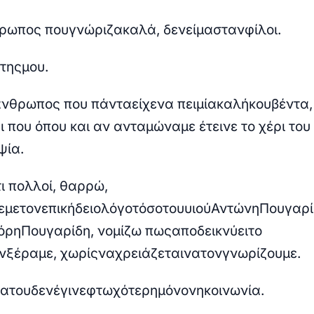
ρω
π
ος
π
ου
γνώριζα
καλά
,
δεν
είμασταν
φίλοι
.
της
μου
.
άνθρωπος που
πάντα
είχε
να
π
ει
μία
καλή
κουβέντα
,
ι που όπου και αν ανταμώναμε έτεινε το χέρι του 
ψία.
ι
π
ολλοί
,
θαρρώ
,
ε
με
τον
ε
π
ικήδειο
λόγο
τόσο
του
υιού
Αντώνη
Πουγαρί
όρη
Πουγαρίδη
,
νομίζω
π
ως
α
π
οδεικνύει
το
ν
ξέραμε
,
χωρίς
να
χρειάζεται
να
τον
γνωρίζουμε
.
ία
του
δεν
έγινε
φτωχότερη
μόνον
η
κοινωνία
.