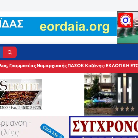
λος, Γραμματέας Νομαρχιακής ΠΑΣΟΚ Κοζάνης: ΕΚΛΟΓΙΚΗ 