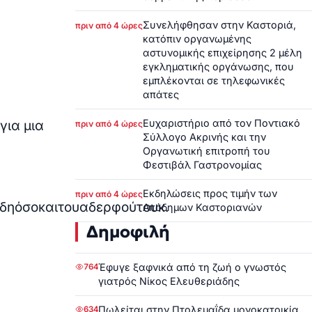
Συνελήφθησαν στην Καστοριά,
πριν από 4 ώρες
κατόπιν οργανωμένης
αστυνομικής επιχείρησης 2 μέλη
εγκληματικής οργάνωσης, που
εμπλέκονται σε τηλεφωνικές
απάτες
Ευχαριστήριο από τον Ποντιακό
για μια
πριν από 4 ώρες
Σύλλογο Ακρινής και την
Οργανωτική επιτροπή του
Φεστιβάλ Γαστρονομίας
Εκδηλώσεις προς τιμήν των
πριν από 4 ώρες
δη
όσο
και
του
αδερφού
του
κ
.
Απόδημων Καστοριανών
Δημοφιλή
Έφυγε ξαφνικά από τη ζωή ο γνωστός
764
γιατρός Νίκος Ελευθεριάδης
Πωλείται στην Πτολεμαΐδα μονοκατοικία
634