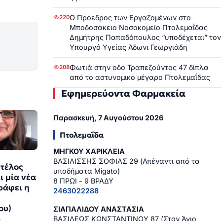
Ο Πρόεδρος των Εργαζομένων στο
220
Μποδοσάκειο Νοσοκομείο Πτολεμαΐδας
Δημήτρης Παπαδόπουλος “υποδέχεται” τον
Υπουργό Υγείας Άδωνι Γεωργιάδη
Φωτιά στην οδό Τραπεζούντος 47 δίπλα
208
από το αστυνομικό μέγαρο Πτολεμαΐδας
Εφημερεύοντα Φαρμακεία
Παρασκευή, 7 Αυγούστου 2026
Πτολεμαΐδα
ΜΗΓΚΟΥ ΧΑΡΙΚΛΕΙΑ
ΒΑΣΙΛΙΣΣΗΣ ΣΟΦΙΑΣ 29 (Απέναντι από τα
 τέλος
υποδήματα Migato)
ι μία νέα
8 ΠΡΩΙ - 9 ΒΡΑΔΥ
ράφει η
2463022288
ου)
ΣΙΑΠΑΛΙΔΟΥ ΑΝΑΣΤΑΣΙΑ
4
ΒΑΣΙΛΕΩΣ ΚΩΝΣΤΑΝΤΙΝΟΥ 87 (Στον Άγιο