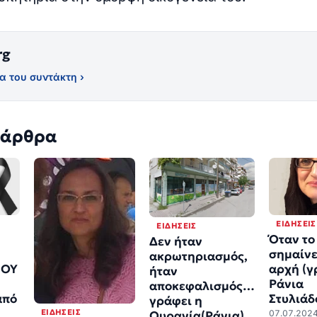
rg
α του συντάκτη ›
 άρθρα
ΕΙΔΉΣΕΙΣ
ΕΙΔΉΣΕΙΣ
Όταν το
Δεν ήταν
σημαίνε
ακρωτηριασμός,
ΜΟΥ
αρχή (γ
ήταν
Ράνια
αποκεφαλισμός…
από
Στυλιάδ
γράφει η
ΕΙΔΉΣΕΙΣ
07.07.202
Ουρανία(Ράνια)