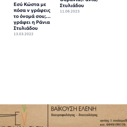
Εσύ Κώστα με
Στυλιάδου
πόσα ν γράφεις
11.06.2023
το όνομά σου;…
γράφει η Ράνια
Στυλιάδου
13.03.2022