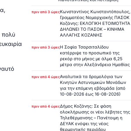
τα
,
Κωνσταντίνος Κωνσταντόπουλος,
πριν από 3 ώρες
Γραμματέας Νομαρχιακής ΠΑΣΟΚ
Κοζάνης: ΕΚΛΟΓΙΚΗ ΕΤΟΙΜΟΤΗΤΑ
ΔΗΛΩΝΕΙ ΤΟ ΠΑΣΟΚ – ΚΙΝΗΜΑ
α πολύ
ΑΛΛΑΓΗΣ ΚΟΖΑΝΗΣ
ευκαιρία
Η Σοφία Τσαρσιταλίδου
πριν από 3 ώρες
κατέρριψε το προσωπικό της
ρεκόρ στο μήκος με άλμα 6,25
μέτρα στην Αλεξάνδρεια Ημαθίας
ν
αυτό
Αναλυτικά τα δρομολόγια των
πριν από 4 ώρες
Κινητών Αστυνομικών Μονάδων
για την επόμενη εβδομάδα (από
10-08-2026 έως 16-08-2026)
Δήμος Κοζάνης: Σε φάση
πριν από 4 ώρες
.
ολοκλήρωσης οι νέοι λέβητες της
Τηλεθέρμανσης – Πανέτοιμη η
ΔΕΥΑΚ ενόψει της νέας
θερμαντικής περιόδου