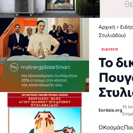
Αρχική
›
Ειδή
Στυλιάδου)
ΕΙΔΉΣΕΙΣ
Το δι
Πουγ
Στυλ
10 Ια
Eordaia.org
Ενημ
Ο
Κοσμάς
Πο