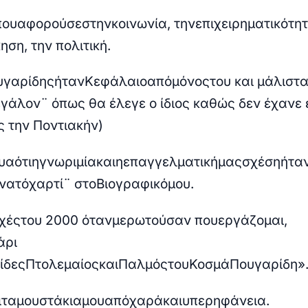
π
ου
αφορούσε
στην
κοινωνία
,
την
ε
π
ιχειρηματικότη
κηση
,
την
π
ολιτική
.
υγαρίδης
ήταν
Κεφάλαιο
α
π
ό
μόνος
του
και μάλιστ
εγάλον¨ όπως θα έλεγε ο ίδιος καθώς δεν έχανε 
ις την Ποντιακήν)
ευα
ότι
η
γνωριμία
και
η
ε
π
αγγελματική
μας
σχέση
ήτα
νατό
χαρτί
¨
στο
Βιογραφικό
μου
.
χές
του
2000
όταν
με
ρωτούσαν
π
ου
εργάζομαι
,
άρι
ίδες
Πτολεμαίος
και
Παλμός
του
Κοσμά
Πουγαρίδη
»
ι
τα
μουστάκια
μου
α
π
ό
χαρά
και
υ
π
ερηφάνεια
.