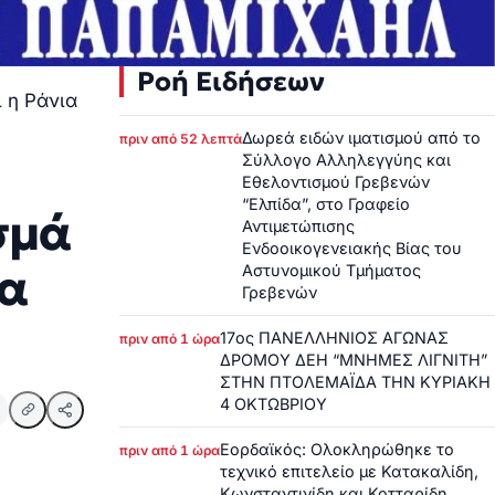
Ροή Ειδήσεων
 η Ράνια
Δωρεά ειδών ιματισμού από το
πριν από 52 λεπτά
Σύλλογο Αλληλεγγύης και
Εθελοντισμού Γρεβενών
“Ελπίδα”, στο Γραφείο
σμά
Αντιμετώπισης
Ενδοοικογενειακής Βίας του
ια
Αστυνομικού Τμήματος
Γρεβενών
17ος ΠΑΝΕΛΛΗΝΙΟΣ ΑΓΩΝΑΣ
πριν από 1 ώρα
ΔΡΟΜΟΥ ΔΕΗ “ΜΝΗΜΕΣ ΛΙΓΝΙΤΗ”
ΣΤΗΝ ΠΤΟΛΕΜΑΪΔΑ ΤΗΝ ΚΥΡΙΑΚΗ
4 ΟΚΤΩΒΡΙΟΥ
Εορδαϊκός: Ολοκληρώθηκε το
πριν από 1 ώρα
τεχνικό επιτελείο με Κατακαλίδη,
Κωνσταντινίδη και Κοτταρίδη