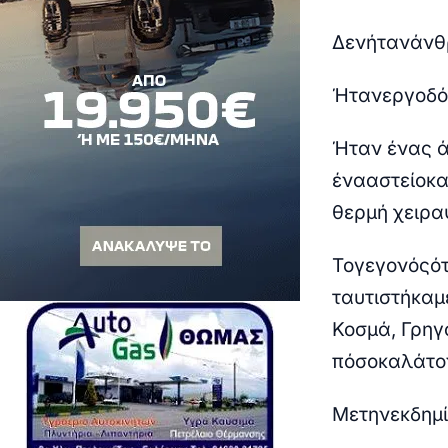
Δεν
ήταν
άνθ
Ήταν
εργοδό
Ήταν ένας 
ένα
αστείο
κα
θερμή χειρα
Το
γεγονός
ότ
ταυτιστήκαμ
Κοσμά
,
Γρηγ
π
όσο
καλά
το
Με
την
εκδημ