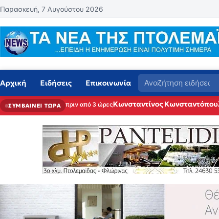
Μετάβαση στο περιεχόμενο
Παρασκευή, 7 Αυγούστου 2026
Αναζήτηση
Αρχική
Ειδήσεις
Επικοινωνία
Κωνσταντίνος Κωνσταντόπου
πριν από 3 ώρες
ΣΥΜΒΑΙΝΕΙ ΤΩΡΑ