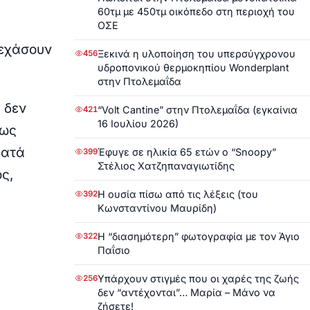
60τμ με 450τμ οικόπεδο στη περιοχή του
ΟΣΕ
εχάσουν
Ξεκινά η υλοποίηση του υπερσύγχρονου
456
υδροπονικού θερμοκηπίου Wonderplant
στην Πτολεμαΐδα
 δεν
“Volt Cantine” στην Πτολεμαΐδα (εγκαίνια
421
16 Ιουλίου 2026)
 ως
ρατά
Έφυγε σε ηλικία 65 ετών ο “Snoopy”
399
Στέλιος Χατζηπαναγιωτίδης
ς,
Η ουσία πίσω από τις λέξεις (του
392
Κωνσταντίνου Μαυρίδη)
Η “διασημότερη” φωτογραφία με τον Άγιο
322
Παΐσιο
Υπάρχουν στιγμές που οι χαρές της ζωής
256
δεν “αντέχονται”… Μαρία – Μάνο να
ζήσετε!