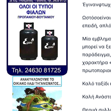
Έγιναν
φτωχ
Ωστόσο
είναι
επειδή, απλά
Μία εμβλημα
μπορεί να ξ
παράδειγμα,
χαρακτήρα «
πρωτοποριακ
Καλό ταξίδι 
Καλή Ανάστ
Θερμά συλλυ