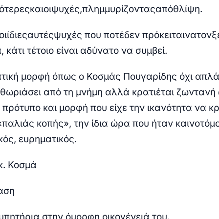
ότερες
και
οι
ψυχές,
πλημμυρίζοντας
α
π
ό
θλίψη
.
οι
ίδιες
αυτές
ψυχές
π
ου
π
οτέ
δεν
π
ρόκειται
να
τον
ξ
, κάτι τέτοιο είναι αδύνατο να συμβεί.
τική μορφή όπως ο Κοσμάς Πουγαρίδης όχι απλά
εθωριάσει από τη μνήμη αλλά κρατιέται ζωντανή
 πρότυπο και μορφή που είχε την ικανότητα να κ
παλιάς κοπής», την ίδια ώρα που ήταν καινοτόμο
ός, ευρηματικός.
κ. Κοσμά
αση
πητήρια στην όμορφη οικογένειά του.