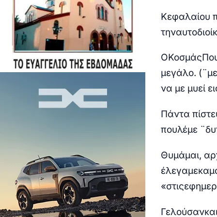
Κεφαλαίου
την
αυτοδιοί
Ο
Κοσμάς
Πο
μεγάλο. (¨μ
να με μυεί ε
Πάντα
π
ίστ
π
ου
λέμε
¨
δυ
Θυμάμαι
,
αρ
έλεγα
με
καμ
«
στις
εφημερ
Γελούσαν
κα