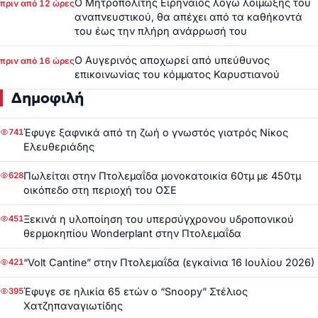
Ο Μητροπολίτης Ειρηναίος λόγω λοίμωξης του
πριν από 12 ώρες
αναπνευστικού, θα απέχει από τα καθήκοντά
του έως την πλήρη ανάρρωσή του
Ο Αυγερινός αποχωρεί από υπεύθυνος
πριν από 16 ώρες
επικοινωνίας του κόμματος Καρυστιανού
Δημοφιλή
Έφυγε ξαφνικά από τη ζωή ο γνωστός γιατρός Νίκος
741
Ελευθεριάδης
Πωλείται στην Πτολεμαΐδα μονοκατοικία 60τμ με 450τμ
628
οικόπεδο στη περιοχή του ΟΣΕ
Ξεκινά η υλοποίηση του υπερσύγχρονου υδροπονικού
451
θερμοκηπίου Wonderplant στην Πτολεμαΐδα
“Volt Cantine” στην Πτολεμαΐδα (εγκαίνια 16 Ιουλίου 2026)
421
Έφυγε σε ηλικία 65 ετών ο “Snoopy” Στέλιος
395
Χατζηπαναγιωτίδης