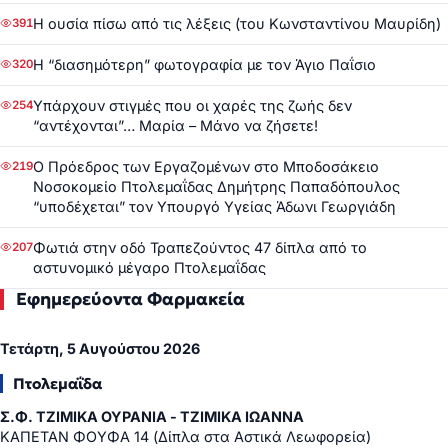
Η ουσία πίσω από τις λέξεις (του Κωνσταντίνου Μαυρίδη)
391
Η “διασημότερη” φωτογραφία με τον Άγιο Παΐσιο
320
Υπάρχουν στιγμές που οι χαρές της ζωής δεν
254
“αντέχονται”… Μαρία – Μάνο να ζήσετε!
Ο Πρόεδρος των Εργαζομένων στο Μποδοσάκειο
219
Νοσοκομείο Πτολεμαΐδας Δημήτρης Παπαδόπουλος
“υποδέχεται” τον Υπουργό Υγείας Άδωνι Γεωργιάδη
Φωτιά στην οδό Τραπεζούντος 47 δίπλα από το
207
αστυνομικό μέγαρο Πτολεμαΐδας
Εφημερεύοντα Φαρμακεία
Τετάρτη, 5 Αυγούστου 2026
Πτολεμαΐδα
Σ.Φ. ΤΖΙΜΙΚΑ ΟΥΡΑΝΙΑ - ΤΖΙΜΙΚΑ ΙΩΑΝΝΑ
ΚΑΠΕΤΑΝ ΦΟΥΦΑ 14 (Δίπλα στα Αστικά Λεωφορεία)