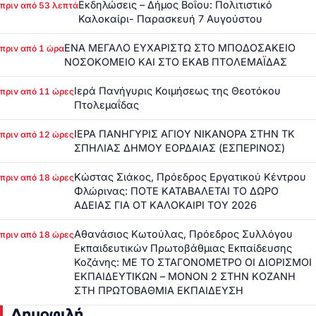
Εκδηλώσεις – Δήμος Βοΐου: Πολιτιστικό
πριν από 53 λεπτά
Καλοκαίρι- Παρασκευή 7 Αυγούστου
ΕΝΑ ΜΕΓΑΛΟ ΕΥΧΑΡΙΣΤΩ ΣΤΟ ΜΠΟΔΟΣΑΚΕΙΟ
πριν από 1 ώρα
ΝΟΣΟΚΟΜΕΙΟ ΚΑΙ ΣΤΟ ΕΚΑΒ ΠΤΟΛΕΜΑΪΔΑΣ
Ιερά Πανήγυρις Κοιμήσεως της Θεοτόκου
πριν από 11 ώρες
Πτολεμαΐδας
ΙΕΡΑ ΠΑΝΗΓΥΡΙΣ ΑΓΙΟΥ ΝΙΚΑΝΟΡΑ ΣΤΗΝ ΤΚ
πριν από 12 ώρες
ΣΠΗΛΙΑΣ ΔΗΜΟΥ ΕΟΡΔΑΙΑΣ (ΕΣΠΕΡΙΝΟΣ)
Κώστας Σιάκος, Πρόεδρος Εργατικού Κέντρου
πριν από 18 ώρες
Φλώρινας: ΠΟΤΕ ΚΑΤΑΒΑΛΕΤΑΙ ΤΟ ΔΩΡΟ
ΑΔΕΙΑΣ ΓΙΑ ΟΤ ΚΑΛΟΚΑΙΡΙ ΤΟΥ 2026
Αθανάσιος Κωτούλας, Πρόεδρος Συλλόγου
πριν από 18 ώρες
Εκπαιδευτικών Πρωτοβάθμιας Εκπαίδευσης
Κοζάνης: ΜΕ ΤΟ ΣΤΑΓΟΝΟΜΕΤΡΟ ΟΙ ΔΙΟΡΙΣΜΟΙ
ΕΚΠΑΙΔΕΥΤΙΚΩΝ – ΜΟΝΟΝ 2 ΣΤΗΝ ΚΟΖΑΝΗ
ΣΤΗ ΠΡΩΤΟΒΑΘΜΙΑ ΕΚΠΑΙΔΕΥΣΗ
Δημοφιλή