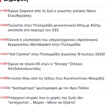
Έφυγε ξαφνικά από τη ζωή ο γνωστός γιατρός Νίκος
760
Ελευθεριάδης
Πωλείται στην Πτολεμαΐδα μονοκατοικία 60τμ με 450τμ
632
οικόπεδο στη περιοχή του ΟΣΕ
Ξεκινά η υλοποίηση του υπερσύγχρονου υδροπονικού
456
θερμοκηπίου Wonderplant στην Πτολεμαΐδα
“Volt Cantine” στην Πτολεμαΐδα (εγκαίνια 16 Ιουλίου 2026)
421
Έφυγε σε ηλικία 65 ετών ο “Snoopy” Στέλιος
397
Χατζηπαναγιωτίδης
Η ουσία πίσω από τις λέξεις (του Κωνσταντίνου Μαυρίδη)
392
Η “διασημότερη” φωτογραφία με τον Άγιο Παΐσιο
322
Υπάρχουν στιγμές που οι χαρές της ζωής δεν
256
“αντέχονται”… Μαρία – Μάνο να ζήσετε!