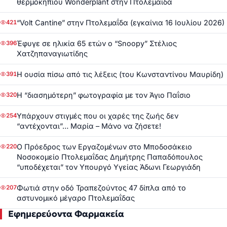
θερμοκηπίου Wonderplant στην Πτολεμαΐδα
“Volt Cantine” στην Πτολεμαΐδα (εγκαίνια 16 Ιουλίου 2026)
421
Έφυγε σε ηλικία 65 ετών ο “Snoopy” Στέλιος
396
Χατζηπαναγιωτίδης
Η ουσία πίσω από τις λέξεις (του Κωνσταντίνου Μαυρίδη)
391
Η “διασημότερη” φωτογραφία με τον Άγιο Παΐσιο
320
Υπάρχουν στιγμές που οι χαρές της ζωής δεν
254
“αντέχονται”… Μαρία – Μάνο να ζήσετε!
Ο Πρόεδρος των Εργαζομένων στο Μποδοσάκειο
220
Νοσοκομείο Πτολεμαΐδας Δημήτρης Παπαδόπουλος
“υποδέχεται” τον Υπουργό Υγείας Άδωνι Γεωργιάδη
Φωτιά στην οδό Τραπεζούντος 47 δίπλα από το
207
αστυνομικό μέγαρο Πτολεμαΐδας
Εφημερεύοντα Φαρμακεία