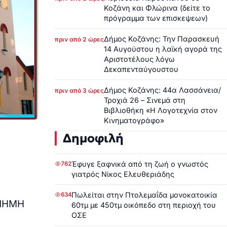
Κοζάνη και Φλώρινα (δείτε το
πρόγραμμα των επισκεψεων)
Δήμος Κοζάνης: Την Παρασκευή
πριν από 2 ώρες
14 Αυγούστου η λαϊκή αγορά της
Αριστοτέλους λόγω
Δεκαπενταύγουστου
Δήμος Κοζάνης: 44α Λασσάνεια/
πριν από 3 ώρες
Τροχιά 26 – Σινεμά στη
Βιβλιοθήκη «Η Λογοτεχνία στον
Κινηματογράφο»
Δημοφιλή
Έφυγε ξαφνικά από τη ζωή ο γνωστός
762
γιατρός Νίκος Ελευθεριάδης
Πωλείται στην Πτολεμαΐδα μονοκατοικία
634
ΜΝΗΜΗ
60τμ με 450τμ οικόπεδο στη περιοχή του
ΟΣΕ