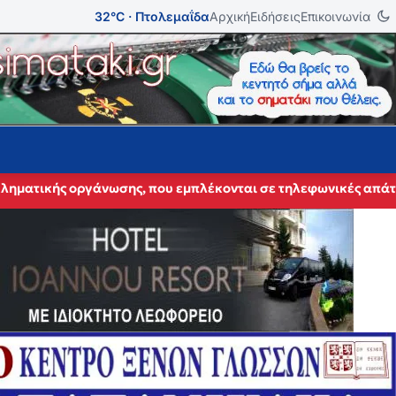
32°C · Πτολεμαΐδα
Αρχική
Ειδήσεις
Επικοινωνία
κληματικής οργάνωσης, που εμπλέκονται σε τηλεφωνικές απάτ