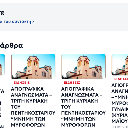
rg
α του συντάκτη ›
 άρθρα
ΕΙΔΉΣΕ
ΕΙΔΉΣΕΙΣ
ΕΙΔΉΣΕΙΣ
ΑΓΙΟΓ
ΑΓΙΟΓΡΑΦΙΚΑ
ΑΓΙΟΓΡΑΦΙΚΑ
ΤΑ
ΑΝΑΓ
ΑΝΑΓΝΩΣΜΑΤΑ –
ΑΝΑΓΝΩΣΜΑΤΑ –
– “ΜΝ
ΤΡΙΤΗ ΚΥΡΙΑΚΗ
ΤΡΙΤΗ ΚΥΡΙΑΚΗ
Ν
ΜΥΡΟ
ΤΟΥ
ΤΟΥ
Ν
ΓΥΝΑΙ
ΠΕΝΤΗΚΟΣΤΑΡΙΟΥ
ΠΕΝΤΗΚΟΣΤΑΡΙΟΥ
6
(ΚΥΡΙ
“ΜΝΗΜΗ ΤΩΝ
“ΜΝΗΜΗ ΤΩΝ
ΜΑΪΟΥ
ΜΥΡΟΦΟΡΩΝ
ΜΥΡΟΦΟΡΩΝ
ΑΙ
03.05.20