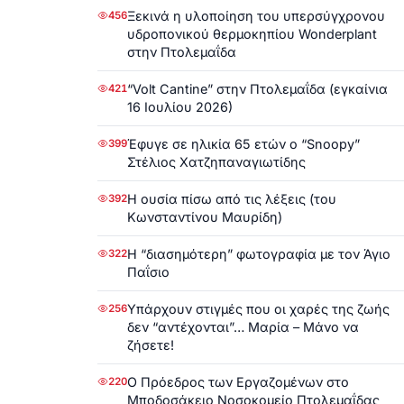
Ξεκινά η υλοποίηση του υπερσύγχρονου
456
υδροπονικού θερμοκηπίου Wonderplant
στην Πτολεμαΐδα
“Volt Cantine” στην Πτολεμαΐδα (εγκαίνια
421
16 Ιουλίου 2026)
Έφυγε σε ηλικία 65 ετών ο “Snoopy”
399
Στέλιος Χατζηπαναγιωτίδης
Η ουσία πίσω από τις λέξεις (του
392
Κωνσταντίνου Μαυρίδη)
Η “διασημότερη” φωτογραφία με τον Άγιο
322
Παΐσιο
Υπάρχουν στιγμές που οι χαρές της ζωής
256
δεν “αντέχονται”… Μαρία – Μάνο να
ζήσετε!
Ο Πρόεδρος των Εργαζομένων στο
220
Μποδοσάκειο Νοσοκομείο Πτολεμαΐδας