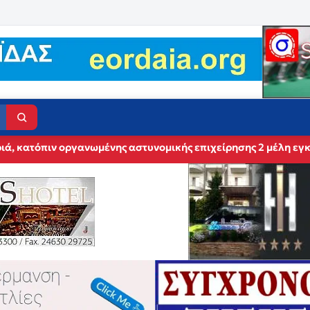
ά, κατόπιν οργανωμένης αστυνομικής επιχείρησης 2 μέλη εγ