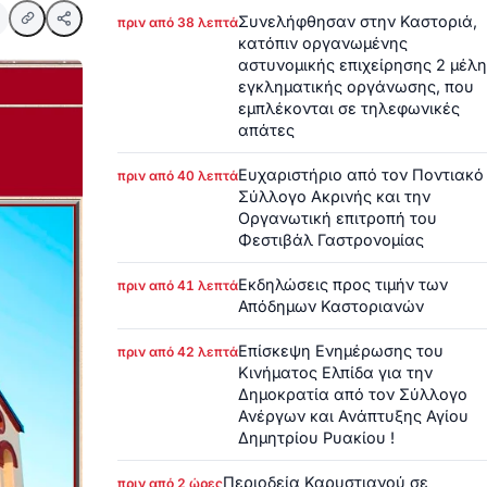
Συνελήφθησαν στην Καστοριά,
πριν από 38 λεπτά
κατόπιν οργανωμένης
αστυνομικής επιχείρησης 2 μέλη
εγκληματικής οργάνωσης, που
εμπλέκονται σε τηλεφωνικές
απάτες
Ευχαριστήριο από τον Ποντιακό
πριν από 40 λεπτά
Σύλλογο Ακρινής και την
Οργανωτική επιτροπή του
Φεστιβάλ Γαστρονομίας
Εκδηλώσεις προς τιμήν των
πριν από 41 λεπτά
Απόδημων Καστοριανών
Επίσκεψη Ενημέρωσης του
πριν από 42 λεπτά
Κινήματος Ελπίδα για την
Δημοκρατία από τον Σύλλογο
Ανέργων και Ανάπτυξης Αγίου
Δημητρίου Ρυακίου !
Περιοδεία Καρυστιανού σε
πριν από 2 ώρες