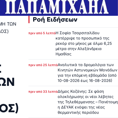
Ροή Ειδήσεων
ΜΗ ΤΩΝ
ΛΟΣ)
Η Σοφία Τσαρσιταλίδου
πριν από 5 λεπτά
κατέρριψε το προσωπικό της
ρεκόρ στο μήκος με άλμα 6,25
μέτρα στην Αλεξάνδρεια
Ημαθίας
Σ
Αναλυτικά τα δρομολόγια των
πριν από 25 λεπτά
Κινητών Αστυνομικών Μονάδων
για την επόμενη εβδομάδα (από
ΩΝ
10-08-2026 έως 16-08-2026)
Δήμος Κοζάνης: Σε φάση
πριν από 33 λεπτά
ολοκλήρωσης οι νέοι λέβητες
της Τηλεθέρμανσης – Πανέτοιμη
ΟΣ)
η ΔΕΥΑΚ ενόψει της νέας
θερμαντικής περιόδου