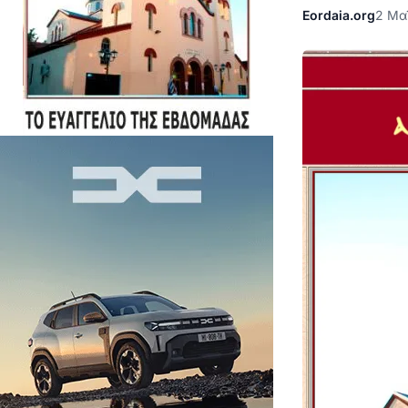
Eordaia.org
2 Μα