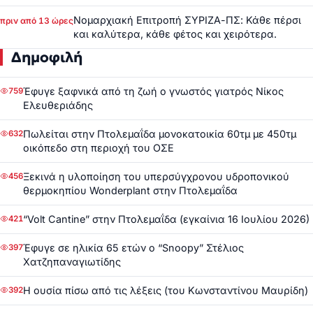
Νομαρχιακή Επιτροπή ΣΥΡΙΖΑ-ΠΣ: Κάθε πέρσι
πριν από 13 ώρες
και καλύτερα, κάθε φέτος και χειρότερα.
Δημοφιλή
Έφυγε ξαφνικά από τη ζωή ο γνωστός γιατρός Νίκος
759
Ελευθεριάδης
Πωλείται στην Πτολεμαΐδα μονοκατοικία 60τμ με 450τμ
632
οικόπεδο στη περιοχή του ΟΣΕ
Ξεκινά η υλοποίηση του υπερσύγχρονου υδροπονικού
456
θερμοκηπίου Wonderplant στην Πτολεμαΐδα
“Volt Cantine” στην Πτολεμαΐδα (εγκαίνια 16 Ιουλίου 2026)
421
Έφυγε σε ηλικία 65 ετών ο “Snoopy” Στέλιος
397
Χατζηπαναγιωτίδης
Η ουσία πίσω από τις λέξεις (του Κωνσταντίνου Μαυρίδη)
392