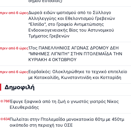
δήμου Εοτδαίας)
Δωρεά ειδών ιματισμού από το Σύλλογο
πριν από 6 ώρες
Αλληλεγγύης και Εθελοντισμού Γρεβενών
“Ελπίδα”, στο Γραφείο Αντιμετώπισης
Ενδοοικογενειακής Βίας του Αστυνομικού
Τμήματος Γρεβενών
17ος ΠΑΝΕΛΛΗΝΙΟΣ ΑΓΩΝΑΣ ΔΡΟΜΟΥ ΔΕΗ
πριν από 6 ώρες
“ΜΝΗΜΕΣ ΛΙΓΝΙΤΗ” ΣΤΗΝ ΠΤΟΛΕΜΑΪΔΑ ΤΗΝ
ΚΥΡΙΑΚΗ 4 ΟΚΤΩΒΡΙΟΥ
Εορδαϊκός: Ολοκληρώθηκε το τεχνικό επιτελείο
πριν από 6 ώρες
με Κατακαλίδη, Κωνσταντινίδη και Κοτταρίδη
Δημοφιλή
Έφυγε ξαφνικά από τη ζωή ο γνωστός γιατρός Νίκος
766
Ελευθεριάδης
Πωλείται στην Πτολεμαΐδα μονοκατοικία 60τμ με 450τμ
634
οικόπεδο στη περιοχή του ΟΣΕ