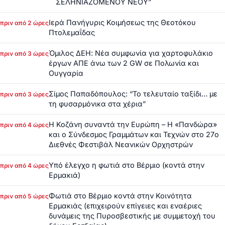
ΣΕΛΗΝΙΑΖΟΜΕΝΟΥ ΝΕΟΥ”
Ιερά Πανήγυρις Κοιμήσεως της Θεοτόκου
πριν από 2 ώρες
Πτολεμαΐδας
Όμιλος ΔΕΗ: Νέα συμφωνία για χαρτοφυλάκιο
πριν από 3 ώρες
έργων ΑΠΕ άνω των 2 GW σε Πολωνία και
Ουγγαρία
Σίμος Παπαδόπουλος: “Το τελευταίο ταξίδι… με
πριν από 3 ώρες
τη φυσαρμόνικα στα χέρια”
Η Κοζάνη συναντά την Ευρώπη – Η «Πανδώρα»
πριν από 4 ώρες
και ο Σύνδεσμος Γραμμάτων και Τεχνών στο 27ο
Διεθνές Φεστιβάλ Νεανικών Ορχηστρών
Υπό έλεγχο η φωτιά στο Βέρμιο (κοντά στην
πριν από 4 ώρες
Ερμακιά)
Φωτιά στο Βέρμιο κοντά στην Κοινότητα
πριν από 5 ώρες
Ερμακιάς (επιχειρούν επίγειες και εναέριες
δυνάμεις της Πυροσβεστικής με συμμετοχή του