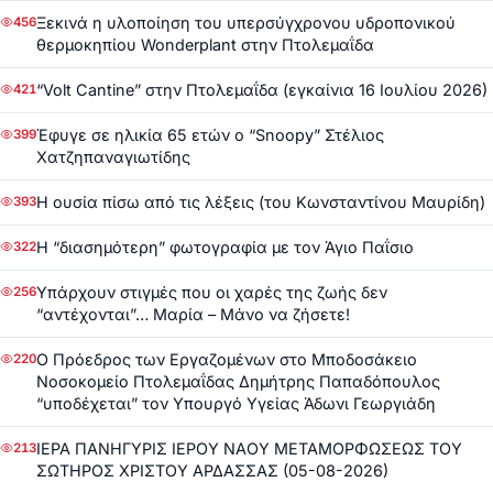
Ξεκινά η υλοποίηση του υπερσύγχρονου υδροπονικού
456
θερμοκηπίου Wonderplant στην Πτολεμαΐδα
“Volt Cantine” στην Πτολεμαΐδα (εγκαίνια 16 Ιουλίου 2026)
421
Έφυγε σε ηλικία 65 ετών ο “Snoopy” Στέλιος
399
Χατζηπαναγιωτίδης
Η ουσία πίσω από τις λέξεις (του Κωνσταντίνου Μαυρίδη)
393
Η “διασημότερη” φωτογραφία με τον Άγιο Παΐσιο
322
Υπάρχουν στιγμές που οι χαρές της ζωής δεν
256
“αντέχονται”… Μαρία – Μάνο να ζήσετε!
Ο Πρόεδρος των Εργαζομένων στο Μποδοσάκειο
220
Νοσοκομείο Πτολεμαΐδας Δημήτρης Παπαδόπουλος
“υποδέχεται” τον Υπουργό Υγείας Άδωνι Γεωργιάδη
ΙΕΡΑ ΠΑΝΗΓΥΡΙΣ ΙΕΡΟΥ ΝΑΟΥ ΜΕΤΑΜΟΡΦΩΣΕΩΣ ΤΟΥ
213
ΣΩΤΗΡΟΣ ΧΡΙΣΤΟΥ ΑΡΔΑΣΣΑΣ (05-08-2026)