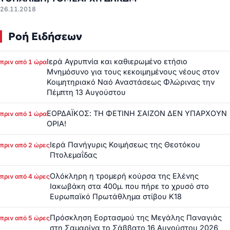
26.11.2018
Ροή Ειδήσεων
Ιερά Αγρυπνία και καθιερωμένο ετήσιο
πριν από 1 ώρα
Μνημόσυνο για τους κεκοιμημένους νέους στον
Κοιμητηριακό Ναό Αναστάσεως Φλώρινας την
Πέμπτη 13 Αυγούστου
ΕΟΡΔΑΪΚΟΣ: ΤΗ ΦΕΤΙΝΗ ΣΑΙΖΟΝ ΔΕΝ ΥΠΑΡΧΟΥΝ
πριν από 1 ώρα
ΟΡΙΑ!
Ιερά Πανήγυρις Κοιμήσεως της Θεοτόκου
πριν από 2 ώρες
Πτολεμαΐδας
Ολόκληρη η τρομερή κούρσα της Ελένης
πριν από 4 ώρες
Ιακωβάκη στα 400μ. που πήρε το χρυσό στο
Ευρωπαϊκό Πρωτάθλημα στίβου Κ18
Πρόσκληση Εορτασμού της Μεγάλης Παναγιάς
πριν από 5 ώρες
στη Σαμαρίνα το Σάββατο 16 Αυγούστου 2026