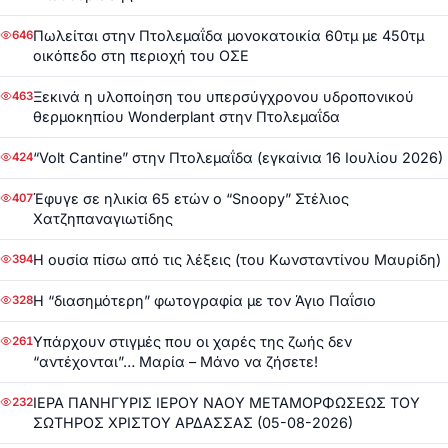
Πωλείται στην Πτολεμαΐδα μονοκατοικία 60τμ με 450τμ
646
οικόπεδο στη περιοχή του ΟΣΕ
Ξεκινά η υλοποίηση του υπερσύγχρονου υδροπονικού
463
θερμοκηπίου Wonderplant στην Πτολεμαΐδα
“Volt Cantine” στην Πτολεμαΐδα (εγκαίνια 16 Ιουλίου 2026)
424
Έφυγε σε ηλικία 65 ετών ο “Snoopy” Στέλιος
407
Χατζηπαναγιωτίδης
Η ουσία πίσω από τις λέξεις (του Κωνσταντίνου Μαυρίδη)
394
Η “διασημότερη” φωτογραφία με τον Άγιο Παΐσιο
328
Υπάρχουν στιγμές που οι χαρές της ζωής δεν
261
“αντέχονται”… Μαρία – Μάνο να ζήσετε!
ΙΕΡΑ ΠΑΝΗΓΥΡΙΣ ΙΕΡΟΥ ΝΑΟΥ ΜΕΤΑΜΟΡΦΩΣΕΩΣ ΤΟΥ
232
ΣΩΤΗΡΟΣ ΧΡΙΣΤΟΥ ΑΡΔΑΣΣΑΣ (05-08-2026)