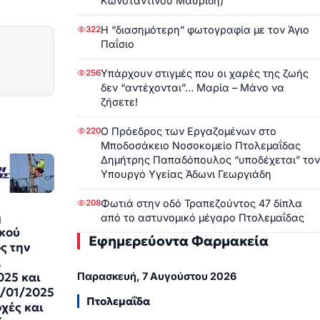
Κωνσταντίνου Μαυρίδη)
Η “διασημότερη” φωτογραφία με τον Άγιο
322
Παΐσιο
Υπάρχουν στιγμές που οι χαρές της ζωής
256
δεν “αντέχονται”… Μαρία – Μάνο να
ζήσετε!
Ο Πρόεδρος των Εργαζομένων στο
220
Μποδοσάκειο Νοσοκομείο Πτολεμαΐδας
Δημήτρης Παπαδόπουλος “υποδέχεται” τον
Υπουργό Υγείας Άδωνι Γεωργιάδη
Φωτιά στην οδό Τραπεζούντος 47 δίπλα
208
ή
από το αστυνομικό μέγαρο Πτολεμαΐδας
κού
Εφημερεύοντα Φαρμακεία
ς την
α
025 και
Παρασκευή, 7 Αυγούστου 2026
8/01/2025
Πτολεμαΐδα
οχές και