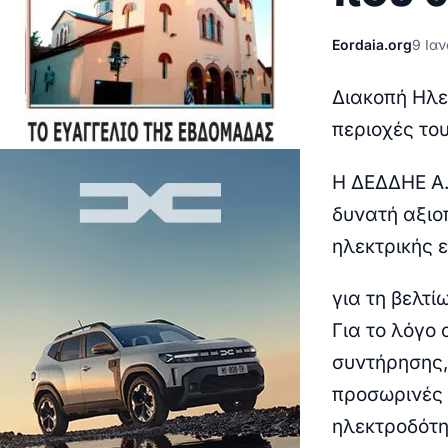
Eordaia.org
9 Ια
Διακοπή Ηλε
περιοχές του
H ΔΕΔΔΗΕ Α.
δυνατή αξιο
ηλεκτρικής 
για τη βελτ
Για το λόγο
συντήρησης,
προσωρινές 
ηλεκτροδότη