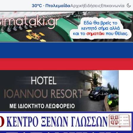
30°C · Πτολεμαΐδα
Αρχική
Ειδήσεις
Επικοινωνία