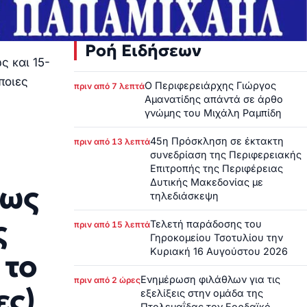
Ροή Ειδήσεων
ς και 15-
ποιες
Ο Περιφερειάρχης Γιώργος
πριν από 7 λεπτά
Αμανατίδης απάντά σε άρθο
γνώμης του Μιχάλη Ραμπίδη
45η Πρόσκληση σε έκτακτη
πριν από 13 λεπτά
συνεδρίαση της Περιφερειακής
Επιτροπής της Περιφέρειας
Δυτικής Μακεδονίας με
έως
τηλεδιάσκεψη
ς
Τελετή παράδοσης του
πριν από 15 λεπτά
Γηροκομείου Τσοτυλίου την
Κυριακή 16 Αυγούστου 2026
 το
Ενημέρωση φιλάθλων για τις
πριν από 2 ώρες
ες)
εξελίξεις στην ομάδα της
Πτολεμαΐδας τον Εορδαϊκό