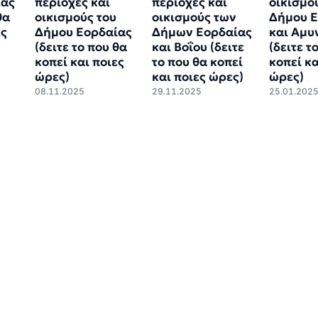
ίας
περιοχές και
περιοχές και
οικισμο
θα
οικισμούς του
οικισμούς των
Δήμου Ε
ες
Δήμου Εορδαίας
Δήμων Εορδαίας
και Αμυ
(δειτε το που θα
και Βοΐου (δειτε
(δειτε τ
κοπεί και ποιες
το που θα κοπεί
κοπεί κα
ώρες)
και ποιες ώρες)
ώρες)
08.11.2025
29.11.2025
25.01.202