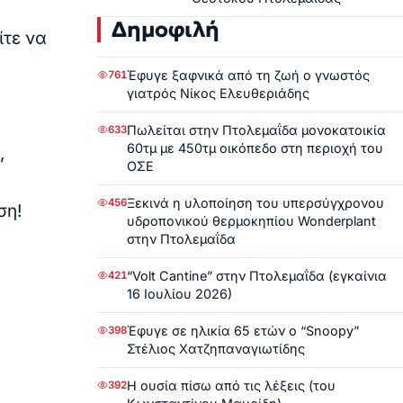
Δημοφιλή
ίτε να
Έφυγε ξαφνικά από τη ζωή ο γνωστός
761
γιατρός Νίκος Ελευθεριάδης
Πωλείται στην Πτολεμαΐδα μονοκατοικία
633
60τμ με 450τμ οικόπεδο στη περιοχή του
,
ΟΣΕ
Ξεκινά η υλοποίηση του υπερσύγχρονου
456
ση!
υδροπονικού θερμοκηπίου Wonderplant
στην Πτολεμαΐδα
“Volt Cantine” στην Πτολεμαΐδα (εγκαίνια
421
16 Ιουλίου 2026)
Έφυγε σε ηλικία 65 ετών ο “Snoopy”
398
Στέλιος Χατζηπαναγιωτίδης
Η ουσία πίσω από τις λέξεις (του
392