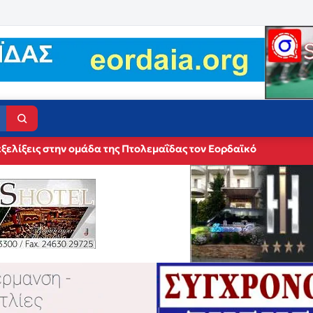
ξελίξεις στην ομάδα της Πτολεμαΐδας τον Εορδαϊκό