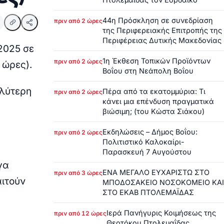
44η Πρόσκληση σε συνεδρίαση
πριν από 2 ώρες
της Περιφερειακής Επιτροπής της
Περιφέρειας Δυτικής Μακεδονίας
2025 σε
1η Έκθεση Τοπικών Προϊόντων
πριν από 2 ώρες
 ώρες).
Βοΐου στη Νεάπολη Βοΐου
αλύτερη
Πέρα από τα εκατομμύρια: Τι
πριν από 2 ώρες
κάνει μια επένδυση πραγματικά
βιώσιμη; (του Κώστα Σιάκου)
Εκδηλώσεις – Δήμος Βοΐου:
πριν από 2 ώρες
Πολιτιστικό Καλοκαίρι-
Παρασκευή 7 Αυγούστου
γα
ΕΝΑ ΜΕΓΑΛΟ ΕΥΧΑΡΙΣΤΩ ΣΤΟ
πριν από 3 ώρες
αιτούν
ΜΠΟΔΟΣΑΚΕΙΟ ΝΟΣΟΚΟΜΕΙΟ ΚΑΙ
ΣΤΟ ΕΚΑΒ ΠΤΟΛΕΜΑΪΔΑΣ
Ιερά Πανήγυρις Κοιμήσεως της
πριν από 12 ώρες
Θεοτόκου Πτολεμαΐδας