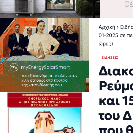
Αρχική
›
Ειδή
01-2025 σε πε
ώρες)
ΕΙΔΉΣΕΙΣ
Διακ
Ρεύμα
και 1
του Δ
που θ