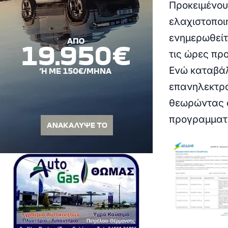
Προκειμένου
ελαχιστοποι
ενημερωθείτε
τις ώρες πρ
Ενώ καταβάλ
επανηλεκτρο
θεωρώντας ό
προγραμματισ