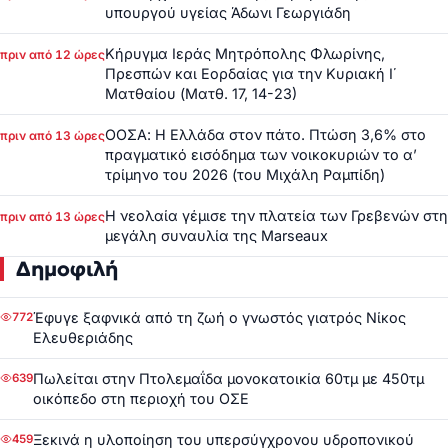
υπουργού υγείας Άδωνι Γεωργιάδη
Κήρυγμα Ιεράς Μητρόπολης Φλωρίνης,
πριν από 12 ώρες
Πρεσπών και Εορδαίας για την Κυριακή Ι΄
Ματθαίου (Ματθ. 17, 14-23)
ΟΟΣΑ: Η Ελλάδα στον πάτο. Πτώση 3,6% στο
πριν από 13 ώρες
πραγματικό εισόδημα των νοικοκυριών το α’
τρίμηνο του 2026 (του Μιχάλη Ραμπίδη)
Η νεολαία γέμισε την πλατεία των Γρεβενών στη
πριν από 13 ώρες
μεγάλη συναυλία της Marseaux
Δημοφιλή
Έφυγε ξαφνικά από τη ζωή ο γνωστός γιατρός Νίκος
772
Ελευθεριάδης
Πωλείται στην Πτολεμαΐδα μονοκατοικία 60τμ με 450τμ
639
οικόπεδο στη περιοχή του ΟΣΕ
Ξεκινά η υλοποίηση του υπερσύγχρονου υδροπονικού
459