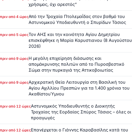
χρήσιμος, όχι αρεστός”
Από την Τροχαία Πτολεμαΐδας στον βαθμό του
πριν από 4 ώρες
Αστυνομικού Υποδιευθυντή ο Σπυρίδων Τάσιος
Τον ΑΗΣ και την κοινότητα Αγίου Δημητρίου
πριν από 5 ώρες
επισκέφθηκε η Μαρία Καρυστιανου (8 Αυγούστου
2026)
Η μεγάλη επιχείρηση διάσωσης και
πριν από 9 ώρες
απομάκρυνσης πολιτών από το Πυροσβεστικό
Σώμα στην πυρκαγιά της Αττικοβοιωτίας
Αρχιερατική Θεία Λειτουργία στη Βασιλική του
πριν από 9 ώρες
Αγίου Αχιλλίου Πρεσπών για τα 1.400 χρόνια του
ΑκαθίστουΎμνου
Αστυνομικός Υποδιευθυντής ο Διοικητής
πριν από 12 ώρες
Τροχαίας της Εορδαίας Σπύρος Τάσιος – όλες οι
προαγωγές
Επανέρχεται ο Γιάννης Καραβασίλης κατά του
πριν από 12 ώρες