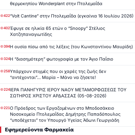
θερμοκηπίου Wonderplant στην Πτολεμαΐδα
“Volt Cantine” στην Πτολεμαΐδα (εγκαίνια 16 Ιουλίου 2026)
422
Έφυγε σε ηλικία 65 ετών ο “Snoopy” Στέλιος
402
Χατζηπαναγιωτίδης
Η ουσία πίσω από τις λέξεις (του Κωνσταντίνου Μαυρίδη)
394
Η “διασημότερη” φωτογραφία με τον Άγιο Παΐσιο
324
Υπάρχουν στιγμές που οι χαρές της ζωής δεν
258
“αντέχονται”… Μαρία – Μάνο να ζήσετε!
ΙΕΡΑ ΠΑΝΗΓΥΡΙΣ ΙΕΡΟΥ ΝΑΟΥ ΜΕΤΑΜΟΡΦΩΣΕΩΣ ΤΟΥ
224
ΣΩΤΗΡΟΣ ΧΡΙΣΤΟΥ ΑΡΔΑΣΣΑΣ (05-08-2026)
Ο Πρόεδρος των Εργαζομένων στο Μποδοσάκειο
221
Νοσοκομείο Πτολεμαΐδας Δημήτρης Παπαδόπουλος
“υποδέχεται” τον Υπουργό Υγείας Άδωνι Γεωργιάδη
Εφημερεύοντα Φαρμακεία