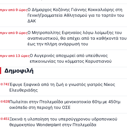
Ο Δήμαρχος Κοζάνης Γιάννης Κοκκαλιάρης στη
πριν από 9 ώρες
ΓενικήΓραμματεία Αθλητισμού για το ταρτάν του
ΔΑΚ
Ο Μητροπολίτης Ειρηναίος λόγω λοίμωξης του
πριν από 9 ώρες
αναπνευστικού, θα απέχει από τα καθήκοντά του
έως την πλήρη ανάρρωσή του
Ο Αυγερινός αποχωρεί από υπεύθυνος
πριν από 13 ώρες
επικοινωνίας του κόμματος Καρυστιανού
Δημοφιλή
Έφυγε ξαφνικά από τη ζωή ο γνωστός γιατρός Νίκος
741
Ελευθεριάδης
Πωλείται στην Πτολεμαΐδα μονοκατοικία 60τμ με 450τμ
628
οικόπεδο στη περιοχή του ΟΣΕ
Ξεκινά η υλοποίηση του υπερσύγχρονου υδροπονικού
451
θερμοκηπίου Wonderplant στην Πτολεμαΐδα