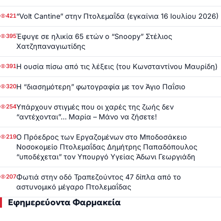
“Volt Cantine” στην Πτολεμαΐδα (εγκαίνια 16 Ιουλίου 2026)
421
Έφυγε σε ηλικία 65 ετών ο “Snoopy” Στέλιος
395
Χατζηπαναγιωτίδης
Η ουσία πίσω από τις λέξεις (του Κωνσταντίνου Μαυρίδη)
391
Η “διασημότερη” φωτογραφία με τον Άγιο Παΐσιο
320
Υπάρχουν στιγμές που οι χαρές της ζωής δεν
254
“αντέχονται”… Μαρία – Μάνο να ζήσετε!
Ο Πρόεδρος των Εργαζομένων στο Μποδοσάκειο
219
Νοσοκομείο Πτολεμαΐδας Δημήτρης Παπαδόπουλος
“υποδέχεται” τον Υπουργό Υγείας Άδωνι Γεωργιάδη
Φωτιά στην οδό Τραπεζούντος 47 δίπλα από το
207
αστυνομικό μέγαρο Πτολεμαΐδας
Εφημερεύοντα Φαρμακεία