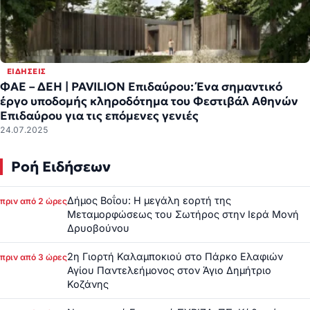
ΕΙΔΉΣΕΙΣ
ΦΑΕ – ΔΕΗ | PAVILION Επιδαύρου: Ένα σημαντικό
έργο υποδομής κληροδότημα του Φεστιβάλ Αθηνών
Επιδαύρου για τις επόμενες γενιές
24.07.2025
Ροή Ειδήσεων
Δήμος Βοΐου: Η μεγάλη εορτή της
πριν από 2 ώρες
Μεταμορφώσεως του Σωτήρος στην Ιερά Μονή
Δρυοβούνου
2η Γιορτή Καλαμποκιού στο Πάρκο Ελαφιών
πριν από 3 ώρες
Αγίου Παντελεήμονος στον Άγιο Δημήτριο
Κοζάνης