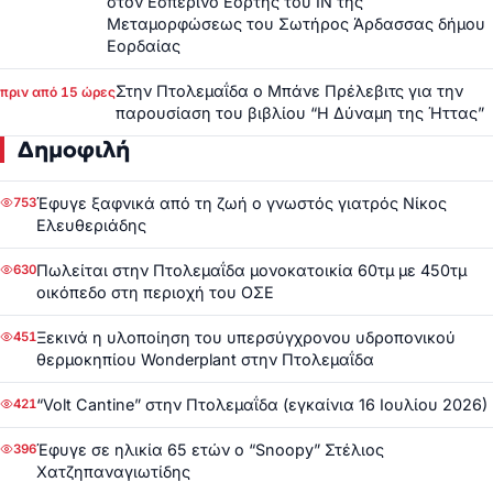
στον Εσπερινό Εορτής του ΙΝ της
Μεταμορφώσεως του Σωτήρος Άρδασσας δήμου
Εορδαίας
Στην Πτολεμαΐδα ο Μπάνε Πρέλεβιτς για την
πριν από 15 ώρες
παρουσίαση του βιβλίου “Η Δύναμη της Ήττας”
Δημοφιλή
Έφυγε ξαφνικά από τη ζωή ο γνωστός γιατρός Νίκος
753
Ελευθεριάδης
Πωλείται στην Πτολεμαΐδα μονοκατοικία 60τμ με 450τμ
630
οικόπεδο στη περιοχή του ΟΣΕ
Ξεκινά η υλοποίηση του υπερσύγχρονου υδροπονικού
451
θερμοκηπίου Wonderplant στην Πτολεμαΐδα
“Volt Cantine” στην Πτολεμαΐδα (εγκαίνια 16 Ιουλίου 2026)
421
Έφυγε σε ηλικία 65 ετών ο “Snoopy” Στέλιος
396
Χατζηπαναγιωτίδης