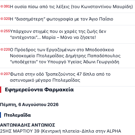
Η ουσία πίσω από τις λέξεις (του Κωνσταντίνου Μαυρίδη)
391
Η “διασημότερη” φωτογραφία με τον Άγιο Παΐσιο
320
Υπάρχουν στιγμές που οι χαρές της ζωής δεν
255
“αντέχονται”… Μαρία – Μάνο να ζήσετε!
Ο Πρόεδρος των Εργαζομένων στο Μποδοσάκειο
220
Νοσοκομείο Πτολεμαΐδας Δημήτρης Παπαδόπουλος
“υποδέχεται” τον Υπουργό Υγείας Άδωνι Γεωργιάδη
Φωτιά στην οδό Τραπεζούντος 47 δίπλα από το
207
αστυνομικό μέγαρο Πτολεμαΐδας
Εφημερεύοντα Φαρμακεία
Πέμπτη, 6 Αυγούστου 2026
Πτολεμαΐδα
ΑΝΤΩΝΙΑΔΗΣ ΑΝΤΩΝΙΟΣ
25ΗΣ ΜΑΡΤΙΟΥ 39 (Κεντρική πλατεία-Δίπλα στην ALPHA