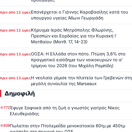
Επανέρχεται ο Γιάννης Καραβασίλης κατά του
πριν από 12 ώρες
υπουργού υγείας Άδωνι Γεωργιάδη
Κήρυγμα Ιεράς Μητρόπολης Φλωρίνης,
πριν από 12 ώρες
Πρεσπών και Εορδαίας για την Κυριακή Ι΄
Ματθαίου (Ματθ. 17, 14-23)
ΟΟΣΑ: Η Ελλάδα στον πάτο. Πτώση 3,6% στο
πριν από 13 ώρες
πραγματικό εισόδημα των νοικοκυριών το α’
τρίμηνο του 2026 (του Μιχάλη Ραμπίδη)
Η νεολαία γέμισε την πλατεία των Γρεβενών στη
πριν από 13 ώρες
μεγάλη συναυλία της Marseaux
Δημοφιλή
Έφυγε ξαφνικά από τη ζωή ο γνωστός γιατρός Νίκος
772
Ελευθεριάδης
Πωλείται στην Πτολεμαΐδα μονοκατοικία 60τμ με 450τμ
639
οικόπεδο στη περιοχή του ΟΣΕ