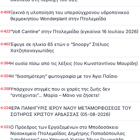
Ξεκινά η υλοποίηση του υπερσύγχρονου υδροπονικού
459
θερμοκηπίου Wonderplant στην Πτολεμαΐδα
“Volt Cantine” στην Πτολεμαΐδα (εγκαίνια 16 Ιουλίου 2026)
422
Έφυγε σε ηλικία 65 ετών ο “Snoopy” Στέλιος
402
Χατζηπαναγιωτίδης
Η ουσία πίσω από τις λέξεις (του Κωνσταντίνου Μαυρίδη)
394
Η “διασημότερη” φωτογραφία με τον Άγιο Παΐσιο
324
Υπάρχουν στιγμές που οι χαρές της ζωής δεν
258
“αντέχονται”… Μαρία – Μάνο να ζήσετε!
ΙΕΡΑ ΠΑΝΗΓΥΡΙΣ ΙΕΡΟΥ ΝΑΟΥ ΜΕΤΑΜΟΡΦΩΣΕΩΣ ΤΟΥ
224
ΣΩΤΗΡΟΣ ΧΡΙΣΤΟΥ ΑΡΔΑΣΣΑΣ (05-08-2026)
Ο Πρόεδρος των Εργαζομένων στο Μποδοσάκειο
221
Νοσοκομείο Πτολεμαΐδας Δημήτρης Παπαδόπουλος
“υποδέχεται” τον Υπουργό Υγείας Άδωνι Γεωργιάδη