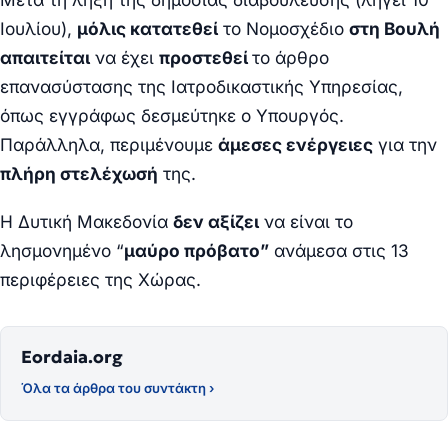
Ιουλίου),
μόλις κατατεθεί
το Νομοσχέδιο
στη Βουλή
απαιτείται
να έχει
προστεθεί
το άρθρο
επανασύστασης της Ιατροδικαστικής Υπηρεσίας,
όπως εγγράφως δεσμεύτηκε ο Υπουργός.
Παράλληλα, περιμένουμε
άμεσες ενέργειες
για την
πλήρη στελέχωσή
της.
Η Δυτική Μακεδονία
δεν αξίζει
να είναι το
λησμονημένο “
μαύρο πρόβατο”
ανάμεσα στις 13
περιφέρειες της Χώρας.
Eordaia.org
Όλα τα άρθρα του συντάκτη ›