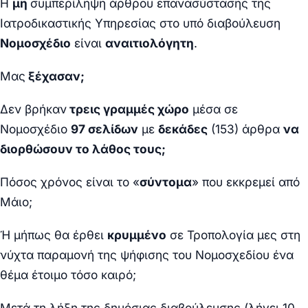
Η
μη
συμπερίληψη άρθρου επανασύστασης της
Ιατροδικαστικής Υπηρεσίας στο υπό διαβούλευση
Νομοσχέδιο
είναι
αναιτιολόγητη
.
Μας
ξέχασαν;
Δεν βρήκαν
τρεις γραμμές χώρο
μέσα σε
Νομοσχέδιο
97 σελίδων
με
δεκάδες
(153) άρθρα
να
διορθώσουν το λάθος τους;
Πόσος χρόνος είναι το «
σύντομα
» που εκκρεμεί από
Μάιο;
Ή μήπως θα έρθει
κρυμμένο
σε Τροπολογία μες στη
νύχτα παραμονή της ψήφισης του Νομοσχεδίου ένα
θέμα έτοιμο τόσο καιρό;
Μετά τη λήξη της δημόσιας διαβούλευσης (λήγει 10