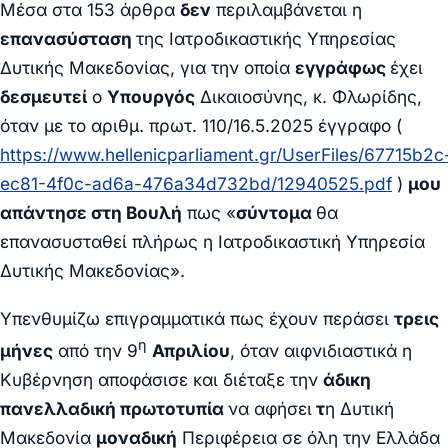
Μέσα στα 153 άρθρα
δεν
περιλαμβάνεται η
επανασύσταση
της Ιατροδικαστικής Υπηρεσίας
Δυτικής Μακεδονίας, για την οποία
εγγράφως
έχει
δεσμευτεί
ο
Υπουργός
Δικαιοσύνης, κ. Φλωρίδης,
όταν με το αριθμ. πρωτ. 110/16.5.2025 έγγραφο (
https://www.hellenicparliament.gr/UserFiles/67715b2c
ec81-4f0c-ad6a-476a34d732bd/12940525.pdf
)
μου
απάντησε στη Βουλή
πως «
σύντομα
θα
επανασυσταθεί πλήρως η Ιατροδικαστική Υπηρεσία
Δυτικής Μακεδονίας
».
Υπενθυμίζω επιγραμματικά πως έχουν περάσει
τρεις
η
μήνες
από την 9
Απριλίου
, όταν αιφνιδιαστικά η
Κυβέρνηση αποφάσισε και διέταξε την
άδικη
πανελλαδική πρωτοτυπία
να αφήσει
τ
η Δυτική
Μακεδονία
μοναδική
Περιφέρεια σε όλη την Ελλάδα