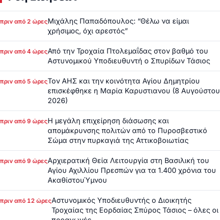
Μιχάλης Παπαδόπουλος: “Θέλω να είμαι
πριν από 2 ώρες
χρήσιμος, όχι αρεστός”
Από την Τροχαία Πτολεμαΐδας στον βαθμό του
πριν από 4 ώρες
Αστυνομικού Υποδιευθυντή ο Σπυρίδων Τάσιος
Τον ΑΗΣ και την κοινότητα Αγίου Δημητρίου
πριν από 5 ώρες
επισκέφθηκε η Μαρία Καρυστιανου (8 Αυγούστου
2026)
Η μεγάλη επιχείρηση διάσωσης και
πριν από 9 ώρες
απομάκρυνσης πολιτών από το Πυροσβεστικό
Σώμα στην πυρκαγιά της Αττικοβοιωτίας
Αρχιερατική Θεία Λειτουργία στη Βασιλική του
πριν από 9 ώρες
Αγίου Αχιλλίου Πρεσπών για τα 1.400 χρόνια του
ΑκαθίστουΎμνου
Αστυνομικός Υποδιευθυντής ο Διοικητής
πριν από 12 ώρες
Τροχαίας της Εορδαίας Σπύρος Τάσιος – όλες οι
προαγωγές