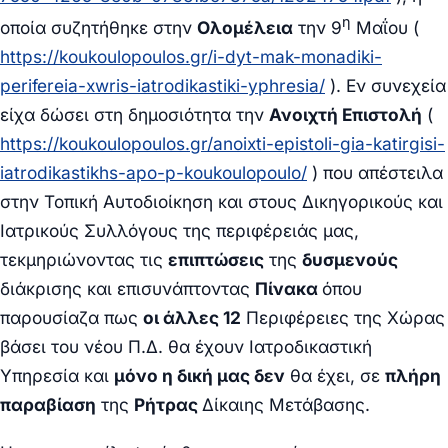
η
οποία συζητήθηκε στην
Ολομέλεια
την 9
Μαΐου (
https://koukoulopoulos.gr/i-dyt-mak-monadiki-
perifereia-xwris-iatrodikastiki-yphresia/
). Εν συνεχεία
είχα δώσει στη δημοσιότητα την
Ανοιχτή Επιστολή
(
https://koukoulopoulos.gr/anoixti-epistoli-gia-katirgisi-
iatrodikastikhs-apo-p-koukoulopoulo/
) που απέστειλα
στην Τοπική Αυτοδιοίκηση και στους Δικηγορικούς και
Ιατρικούς Συλλόγους της περιφέρειάς μας,
τεκμηριώνοντας τις
επιπτώσεις
της
δυσμενούς
διάκρισης και επισυνάπτοντας
Πίνακα
όπου
παρουσίαζα πως
οι άλλες 12
Περιφέρειες της Χώρας
βάσει του νέου Π.Δ. θα έχουν Ιατροδικαστική
Υπηρεσία και
μόνο η δική μας δεν
θα έχει, σε
πλήρη
παραβίαση
της
Ρήτρας
Δίκαιης Μετάβασης.