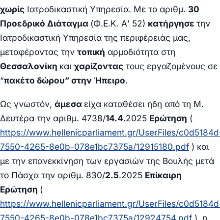
χωρίς
Ιατροδικαστική Υπηρεσία. Με το αριθμ.
30
Προεδρικό Διάταγμα
(Φ.Ε.Κ. Α’ 52)
κατήργησε
την
Ιατροδικαστική Υπηρεσία της περιφέρειάς μας,
μεταφέροντας την
τοπική
αρμοδιότητα στη
Θεσσαλονίκη
και
χαρίζοντας
τους εργαζομένους σε
“
πακέτο δώρου” στην Ήπειρο
.
Ως γνωστόν,
άμεσα
είχα καταθέσει
ήδη από τη Μ.
Δευτέρα την αριθμ. 4738/
14.4
.2025
Ερώτηση
(
https://www.hellenicparliament.gr/UserFiles/c0d5184d
7550-4265-8e0b-078e1bc7375a/12915180.pdf
) και
με την επανεκκίνηση των εργασιών της Βουλής μετά
το Πάσχα την αριθμ. 830/
2.5
.2025
Επίκαιρη
Ερώτηση
(
https://www.hellenicparliament.gr/UserFiles/c0d5184d
7550-4265-8e0b-078e1bc7375a/12924754.pdf
), η