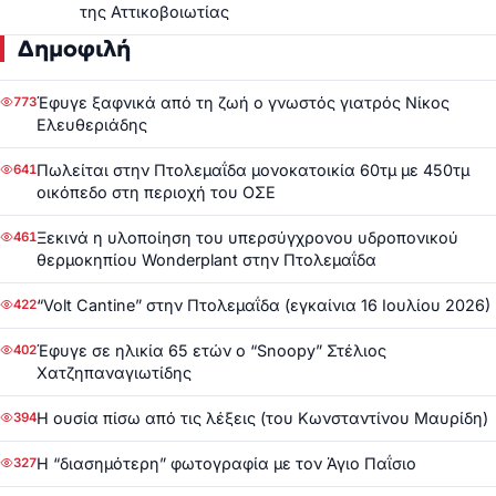
της Αττικοβοιωτίας
Δημοφιλή
Έφυγε ξαφνικά από τη ζωή ο γνωστός γιατρός Νίκος
773
Ελευθεριάδης
Πωλείται στην Πτολεμαΐδα μονοκατοικία 60τμ με 450τμ
641
οικόπεδο στη περιοχή του ΟΣΕ
Ξεκινά η υλοποίηση του υπερσύγχρονου υδροπονικού
461
θερμοκηπίου Wonderplant στην Πτολεμαΐδα
“Volt Cantine” στην Πτολεμαΐδα (εγκαίνια 16 Ιουλίου 2026)
422
Έφυγε σε ηλικία 65 ετών ο “Snoopy” Στέλιος
402
Χατζηπαναγιωτίδης
Η ουσία πίσω από τις λέξεις (του Κωνσταντίνου Μαυρίδη)
394
Η “διασημότερη” φωτογραφία με τον Άγιο Παΐσιο
327