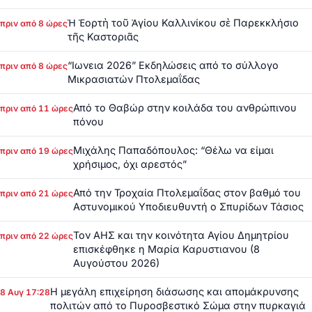
Ἡ Ἑορτὴ τοῦ Ἁγίου Καλλινίκου σὲ Παρεκκλήσιο
πριν από 8 ώρες
τῆς Καστοριᾶς
“Ιωνεια 2026” Εκδηλώσεις από το σύλλογο
πριν από 8 ώρες
Μικρασιατών Πτολεμαΐδας
Από το Θαβώρ στην κοιλάδα του ανθρώπινου
πριν από 11 ώρες
πόνου
Μιχάλης Παπαδόπουλος: “Θέλω να είμαι
πριν από 19 ώρες
χρήσιμος, όχι αρεστός”
Από την Τροχαία Πτολεμαΐδας στον βαθμό του
πριν από 21 ώρες
Αστυνομικού Υποδιευθυντή ο Σπυρίδων Τάσιος
Τον ΑΗΣ και την κοινότητα Αγίου Δημητρίου
πριν από 22 ώρες
επισκέφθηκε η Μαρία Καρυστιανου (8
Αυγούστου 2026)
Η μεγάλη επιχείρηση διάσωσης και απομάκρυνσης
8 Αυγ 17:28
πολιτών από το Πυροσβεστικό Σώμα στην πυρκαγιά