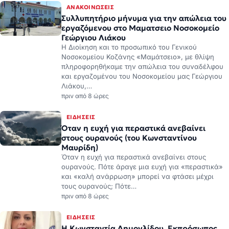
Συλλυπητήριο μήνυμα για την απώλεια του
εργαζόμενου στο Μαματσειο Νοσοκομείο
Γεώργιου Λιάκου
Η Διοίκηση και το προσωπικό του Γενικού
Νοσοκομείου Κοζάνης «Μαμάτσειο», με θλίψη
πληροφορηθήκαμε την απώλεια του συναδέλφου
και εργαζομένου του Νοσοκομείου μας Γεώργιου
Λιάκου,…
πριν από 8 ώρες
ΕΙΔΉΣΕΙΣ
Όταν η ευχή για περαστικά ανεβαίνει
στους ουρανούς (του Κωνσταντίνου
Μαυρίδη)
Όταν η ευχή για περαστικά ανεβαίνει στους
ουρανούς. Πότε άραγε μια ευχή για «περαστικά»
και «καλή ανάρρωση» μπορεί να φτάσει μέχρι
τους ουρανούς; Πότε…
πριν από 8 ώρες
ΕΙΔΉΣΕΙΣ
Η Κωνσταντία Δημογλίδου, Εκπρόσωπος
Τύπου της Ελληνικής Αστυνομίας, προήχθη