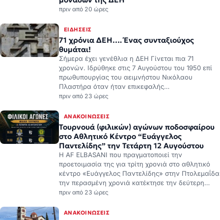
ΕΙΔΉΣΕΙΣ
71 χρόνια ΔΕΗ…. Ένας συνταξιούχος
θυμάται!
Σήμερα έχει γενέθλια η ΔΕΗ Γίνεται πια 71
χρονών. Ιδρύθηκε στις 7 Αυγούστου του 1950 επί
πρωθυπουργίας του αειμνήστου Νικόλαου
Πλαστήρα όταν ήταν επικεφαλής…
πριν από 23 ώρες
ΑΝΑΚΟΙΝΏΣΕΙΣ
Τουρνουά (φιλικών) αγώνων ποδοσφαίρου
στο Αθλητικό Κέντρο “Ευάγγελος
Παντελίδης” την Τετάρτη 12 Αυγούστου
Η AF ELBASANI που πραγματοποιεί την
προετοιμασία της για τρίτη χρονιά στο αθλητικό
κέντρο «Ευάγγελος Παντελίδης» στην Πτολεμαΐδα
την περασμένη χρονιά κατέκτησε την δεύτερη…
πριν από 23 ώρες
ΑΝΑΚΟΙΝΏΣΕΙΣ
Τρεις εκκλησίες… μια ιστορία, το
Προάστειο μας