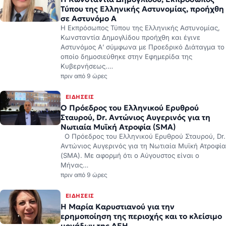
σε Αστυνόμο Α
Η Εκπρόσωπος Τύπου της Ελληνικής Αστυνομίας,
Κωνσταντία Δημογλίδου προήχθη και έγινε
Αστυνόμος Α’ σύμφωνα με Προεδρικό Διάταγμα το
οποίο δημοσιεύθηκε στην Εφημερίδα της
Κυβερνήσεως.…
πριν από 9 ώρες
ΕΙΔΉΣΕΙΣ
Ο Πρόεδρος του Ελληνικού Ερυθρού
Σταυρού, Dr. Αντώνιος Αυγερινός για τη
Νωτιαία Μυϊκή Ατροφία (SMA)
Ο Πρόεδρος του Ελληνικού Ερυθρού Σταυρού, Dr.
Αντώνιος Αυγερινός για τη Νωτιαία Μυϊκή Ατροφία
(SMA). Με αφορμή ότι ο Αύγουστος είναι ο
Μήνας…
πριν από 9 ώρες
ΕΙΔΉΣΕΙΣ
Η Μαρία Καρυστιανού για την
ερημοποίηση της περιοχής και το κλείσιμο
μονάδων της ΔΕΗ
πριν από 20 ώρες