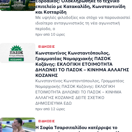
Εορδαϊκός: Ολοκληρώθηκε το τεχνικό
επιτελείο με Κατακαλίδη, Κωνσταντινίδη
και Κοτταρίδη
Με υψηλές φιλοδοξίες και στόχο να παρουσιαστεί
ιδιαίτερα ανταγωνιστικός τη νέα αγωνιστική
περίοδο, ο
πριν από 10 ώρες
ΕΙΔΉΣΕΙΣ
Κωνσταντίνος Κωνσταντόπουλος,
Γραμματέας Νομαρχιακής ΠΑΣΟΚ
Κοζάνης: ΕΚΛΟΓΙΚΗ ΕΤΟΙΜΟΤΗΤΑ
ΔΗΛΩΝΕΙ ΤΟ ΠΑΣΟΚ – ΚΙΝΗΜΑ ΑΛΛΑΓΗΣ
ΚΟΖΑΝΗΣ
Κωνσταντίνος Κωνσταντόπουλος, Γραμματέας
Νομαρχιακής ΠΑΣΟΚ Κοζάνης: ΕΚΛΟΓΙΚΗ
ΕΤΟΙΜΟΤΗΤΑ ΔΗΛΩΝΕΙ ΤΟ ΠΑΣΟΚ – ΚΙΝΗΜΑ
ΑΛΛΑΓΗΣ ΚΟΖΑΝΗΣ ΔΕΙΤΕ ΣΧΕΤΙΚΟ
ΔΗΜΟΣΙΕΥΜΑ ΕΔΩ
πριν από 12 ώρες
ΕΙΔΉΣΕΙΣ
Η Σοφία Τσαρσιταλίδου κατέρριψε το