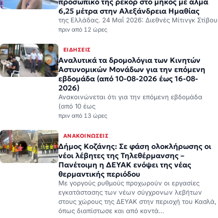
προσωπικό της ρεκόρ στο μήκος με άλμα
6,25 μέτρα στην Αλεξάνδρεια Ημαθίας
της Ελλάδας. 24 Μαΐ 2026: Διεθνές Μίτινγκ Στίβου
πριν από 12 ώρες
ΕΙΔΉΣΕΙΣ
Αναλυτικά τα δρομολόγια των Κινητών
Αστυνομικών Μονάδων για την επόμενη
εβδομάδα (από 10-08-2026 έως 16-08-
2026)
Ανακοινώνεται ότι για την επόμενη εβδομάδα
(από 10 έως
πριν από 13 ώρες
ΑΝΑΚΟΙΝΏΣΕΙΣ
Δήμος Κοζάνης: Σε φάση ολοκλήρωσης οι
νέοι λέβητες της Τηλεθέρμανσης –
Πανέτοιμη η ΔΕΥΑΚ ενόψει της νέας
θερμαντικής περιόδου
Με γοργούς ρυθμούς προχωρούν οι εργασίες
εγκατάστασης των νέων σύγχρονων λεβήτων
στους χώρους της ΔΕΥΑΚ στην περιοχή του Κασλά,
όπως διαπίστωσε και από κοντά…