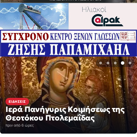
ΕΙΔΉΣΕΙΣ
Ιερά Πανήγυρις Κοιμήσεως της
Θεοτόκου Πτολεμαΐδας
πριν από 6 ώρες