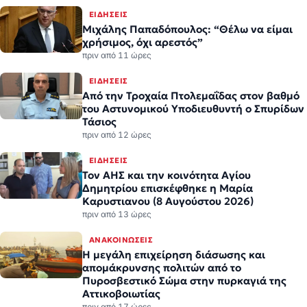
ΕΙΔΉΣΕΙΣ
Μιχάλης Παπαδόπουλος: “Θέλω να είμαι
χρήσιμος, όχι αρεστός”
πριν από 11 ώρες
ΕΙΔΉΣΕΙΣ
Από την Τροχαία Πτολεμαΐδας στον βαθμό
του Αστυνομικού Υποδιευθυντή ο Σπυρίδων
Τάσιος
πριν από 12 ώρες
ΕΙΔΉΣΕΙΣ
Τον ΑΗΣ και την κοινότητα Αγίου
Δημητρίου επισκέφθηκε η Μαρία
Καρυστιανου (8 Αυγούστου 2026)
πριν από 13 ώρες
ΑΝΑΚΟΙΝΏΣΕΙΣ
Η μεγάλη επιχείρηση διάσωσης και
απομάκρυνσης πολιτών από το
Πυροσβεστικό Σώμα στην πυρκαγιά της
Αττικοβοιωτίας
πριν από 17 ώρες