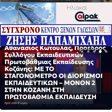
ΕΙΔΉΣΕΙΣ
Αθανάσιος Κωτούλας, Πρόεδρος
Συλλόγου Εκπαιδευτικών
Πρωτοβάθμιας Εκπαίδευσης
ΕΙΔΉΣΕΙΣ
Κοζάνης: ΜΕ ΤΟ
Δήμος Κοζάνης: Επισκέψιμο το
ΣΤΑΓΟΝΟΜΕΤΡΟ ΟΙ ΔΙΟΡΙΣΜΟΙ
Καταφύγιο Αδέσποτων Ζώων
ΕΚΠΑΙΔΕΥΤΙΚΩΝ – ΜΟΝΟΝ 2
Συντροφιάς κάθε Δευτέρα,
ΣΤΗΝ ΚΟΖΑΝΗ ΣΤΗ
Τετάρτη και Παρασκευή
ΠΡΩΤΟΒΑΘΜΙΑ ΕΚΠΑΙΔΕΥΣΗ
πριν από 10 ώρες
πριν από 9 ώρες