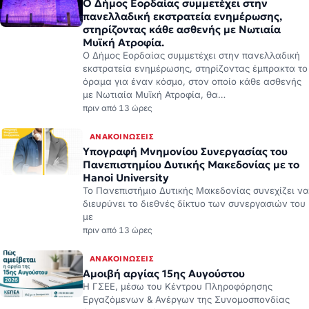
πανελλαδική εκστρατεία ενημέρωσης,
στηρίζοντας κάθε ασθενής με Νωτιαία
Μυϊκή Ατροφία.
Ο Δήμος Εορδαίας συμμετέχει στην πανελλαδική
εκστρατεία ενημέρωσης, στηρίζοντας έμπρακτα το
όραμα για έναν κόσμο, στον οποίο κάθε ασθενής
με Νωτιαία Μυϊκή Ατροφία, θα…
πριν από 13 ώρες
ΑΝΑΚΟΙΝΏΣΕΙΣ
Υπογραφή Μνημονίου Συνεργασίας του
Πανεπιστημίου Δυτικής Μακεδονίας με το
Hanoi University
Το Πανεπιστήμιο Δυτικής Μακεδονίας συνεχίζει να
διευρύνει το διεθνές δίκτυο των συνεργασιών του
με
πριν από 13 ώρες
ΑΝΑΚΟΙΝΏΣΕΙΣ
Αμοιβή αργίας 15ης Αυγούστου
Η ΓΣΕΕ, μέσω του Κέντρου Πληροφόρησης
Εργαζόμενων & Ανέργων της Συνομοσπονδίας
(ΚΕ.Π.Ε.Α./ΓΣΕΕ), www.kepea.gr ενημερώνει τους