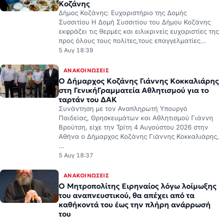
Δήμος Κοζάνης: Ευχαριστήριο της Δομής
Συσσιτίου Η Δομή Συσσιτίου του Δήμου Κοζάνης
εκφράζει τις θερμές και ειλικρινείς ευχαριστίες της
προς όλους τους πολίτες,τους επαγγελματίες…
5 Αυγ 18:39
ΑΝΑΚΟΙΝΏΣΕΙΣ
Ο Δήμαρχος Κοζάνης Γιάννης Κοκκαλιάρης
στη ΓενικήΓραμματεία Αθλητισμού για το
ταρτάν του ΔΑΚ
Συνάντηση με τον Αναπληρωτή Υπουργό
Παιδείας, Θρησκευμάτων και Αθλητισμού Γιάννη
Βρούτση, είχε την Τρίτη 4 Αυγούστου 2026 στην
Αθήνα ο Δήμαρχος Κοζάνης Γιάννης Κοκκαλιάρης,
…
5 Αυγ 18:37
ΑΝΑΚΟΙΝΏΣΕΙΣ
Ο Μητροπολίτης Ειρηναίος λόγω λοίμωξης
του αναπνευστικού, θα απέχει από τα
καθήκοντά του έως την πλήρη ανάρρωσή
του
Η Ιερά Μητρόπολη Φλωρίνης, Πρεσπών και