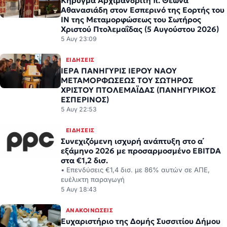
Αθανασιάδη στον Εσπερινό της Εορτής του
ΙΝ της Μεταμορφώσεως του Σωτήρος
Χριστού Πτολεμαΐδας (5 Αυγούστου 2026)
5 Αυγ 23:09
ΕΙΔΉΣΕΙΣ
ΙΕΡΑ ΠΑΝΗΓΥΡΙΣ ΙΕΡΟΥ ΝΑΟΥ
ΜΕΤΑΜΟΡΦΩΣΕΩΣ ΤΟΥ ΣΩΤΗΡΟΣ
ΧΡΙΣΤΟΥ ΠΤΟΛΕΜΑΪΔΑΣ (ΠΑΝΗΓΥΡΙΚΟΣ
ΕΣΠΕΡΙΝΟΣ)
5 Αυγ 22:53
ΕΙΔΉΣΕΙΣ
Συνεχιζόμενη ισχυρή ανάπτυξη στο α΄
εξάμηνο 2026 με προσαρμοσμένο EBITDA
στα €1,2 δισ.
• Επενδύσεις €1,4 δισ. με 86% αυτών σε ΑΠΕ,
ευέλικτη παραγωγή
5 Αυγ 18:43
ΑΝΑΚΟΙΝΏΣΕΙΣ
Ευχαριστήριο της Δομής Συσσιτίου Δήμου
Κοζάνης