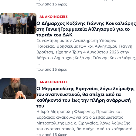
πριν από 15 ώρες
ΑΝΑΚΟΙΝΏΣΕΙΣ
Ο Δήμαρχος Κοζάνης Γιάννης Κοκκαλιάρης
στη ΓενικήΓραμματεία Αθλητισμού για το
ταρτάν του ΔΑΚ
Συνάντηση με τον Αναπληρωτή Υπουργό
Παιδείας, Θρησκευμάτων και Αθλητισμού Γιάννη
Βρούτση, είχε την Τρίτη 4 Αυγούστου 2026 στην
Αθήνα ο Δήμαρχος Κοζάνης Γιάννης Κοκκαλιάρης,
…
πριν από 15 ώρες
ΑΝΑΚΟΙΝΏΣΕΙΣ
Ο Μητροπολίτης Ειρηναίος λόγω λοίμωξης
του αναπνευστικού, θα απέχει από τα
καθήκοντά του έως την πλήρη ανάρρωσή
του
Η Ιερά Μητρόπολη Φλωρίνης, Πρεσπών και
Εορδαίας ανακοινώνει ότι ο Σεβασμιώτατος
Μητροπολίτης μας κ. Ειρηναίος, λόγω λοίμωξης
του αναπνευστικού, θα απέχει από τα καθήκοντά…
πριν από 15 ώρες