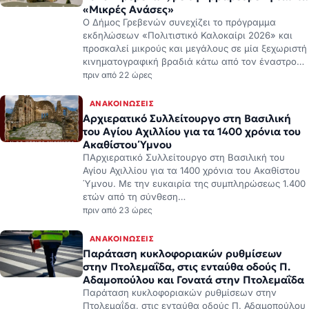
«Μικρές Ανάσες»
Ο Δήμος Γρεβενών συνεχίζει το πρόγραμμα
εκδηλώσεων «Πολιτιστικό Καλοκαίρι 2026» και
προσκαλεί μικρούς και μεγάλους σε μία ξεχωριστή
κινηματογραφική βραδιά κάτω από τον έναστρο…
πριν από 22 ώρες
ΑΝΑΚΟΙΝΏΣΕΙΣ
Αρχιερατικό Συλλείτουργο στη Βασιλική
του Αγίου Αχιλλίου για τα 1400 χρόνια του
Ακαθίστου Ύμνου
ΠΑρχιερατικό Συλλείτουργο στη Βασιλική του
Αγίου Αχιλλίου για τα 1400 χρόνια του Ακαθίστου
Ύμνου. Με την ευκαιρία της συμπληρώσεως 1.400
ετών από τη σύνθεση…
πριν από 23 ώρες
ΑΝΑΚΟΙΝΏΣΕΙΣ
Παράταση κυκλοφοριακών ρυθμίσεων
στην Πτολεμαΐδα, στις ενταύθα οδούς Π.
Αδαμοπούλου και Γονατά στην Πτολεμαΐδα
Παράταση κυκλοφοριακών ρυθμίσεων στην
Πτολεμαΐδα, στις ενταύθα οδούς Π. Αδαμοπούλου