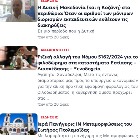
ΕΙΔΉΣΕΙΣ
Η Δυτική Μακεδονία (και η Κοζάνη) στο
περιθώριο: Όταν οι αριθμοί των μόνιμων
διορισμών εκπαιδευτικών εκθέτουν τις
διακηρύξεις
Σε μια περίοδο που η Δυτική
πριν από 20 ώρες
ΑΝΑΚΟΙΝΏΣΕΙΣ
Ριζική αλλαγή του Νόμου 5162/2024 για το
φιλοδώρημα στα καταστήματα Εστίασης –
Διασκέδασης – Ξενοδοχεία
Αγαπητοί Συνάδελφοι, Μετά τις έντονες
διαμαρτυρίες μας προς το υπουργείο οικονομικών
για την άδικη πρακτική εφαρμογή φορολογίας του
φιλοδωρήματος, η κυβέρνηση άμεσα προχωρεί
στις…
πριν από 20 ώρες
ΕΙΔΉΣΕΙΣ
Ιερά Πανήγυρις ΙΝ Μεταμορφώσεως του
Σωτήρος Πτολεμαΐδας
Με λαμπρότητα η πανήγυρη της Μεταμορφώσεως