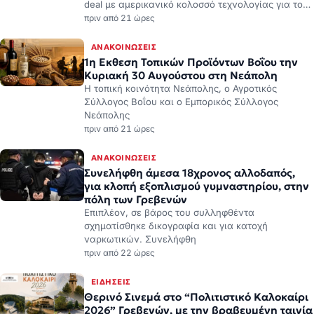
deal με αμερικανικό κολοσσό τεχνολογίας για το…
πριν από 21 ώρες
ΑΝΑΚΟΙΝΏΣΕΙΣ
1η Εκθεση Τοπικών Προϊόντων Βοΐου την
Κυριακή 30 Αυγούστου στη Νεάπολη
Η τοπική κοινότητα Νεάπολης, ο Αγροτικός
Σύλλογος Βοΐου και ο Εμπορικός Σύλλογος
Νεάπολης
πριν από 21 ώρες
ΑΝΑΚΟΙΝΏΣΕΙΣ
Συνελήφθη άμεσα 18χρονος αλλοδαπός,
για κλοπή εξοπλισμού γυμναστηρίου, στην
πόλη των Γρεβενών
Επιπλέον, σε βάρος του συλληφθέντα
σχηματίσθηκε δικογραφία και για κατοχή
ναρκωτικών. Συνελήφθη
πριν από 22 ώρες
ΕΙΔΉΣΕΙΣ
Θερινό Σινεμά στο “Πολιτιστικό Καλοκαίρι
2026” Γρεβενών, με την βραβευμένη ταινία