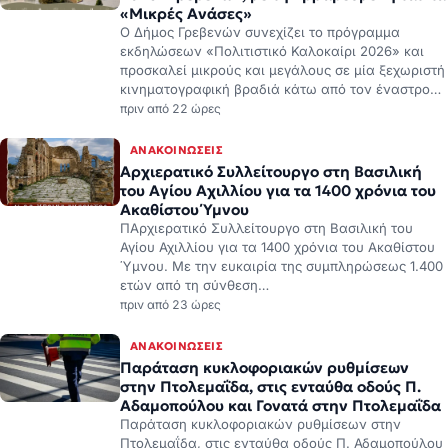
«Μικρές Ανάσες»
Ο Δήμος Γρεβενών συνεχίζει το πρόγραμμα
εκδηλώσεων «Πολιτιστικό Καλοκαίρι 2026» και
προσκαλεί μικρούς και μεγάλους σε μία ξεχωριστή
κινηματογραφική βραδιά κάτω από τον έναστρο…
πριν από 22 ώρες
ΑΝΑΚΟΙΝΏΣΕΙΣ
Αρχιερατικό Συλλείτουργο στη Βασιλική
του Αγίου Αχιλλίου για τα 1400 χρόνια του
Ακαθίστου Ύμνου
ΠΑρχιερατικό Συλλείτουργο στη Βασιλική του
Αγίου Αχιλλίου για τα 1400 χρόνια του Ακαθίστου
Ύμνου. Με την ευκαιρία της συμπληρώσεως 1.400
ετών από τη σύνθεση…
πριν από 23 ώρες
ΑΝΑΚΟΙΝΏΣΕΙΣ
Παράταση κυκλοφοριακών ρυθμίσεων
στην Πτολεμαΐδα, στις ενταύθα οδούς Π.
Αδαμοπούλου και Γονατά στην Πτολεμαΐδα
Παράταση κυκλοφοριακών ρυθμίσεων στην
Πτολεμαΐδα, στις ενταύθα οδούς Π. Αδαμοπούλου