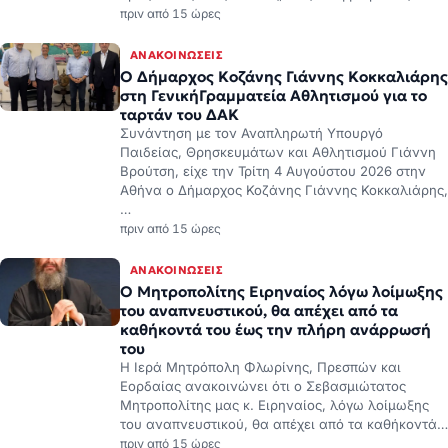
πριν από 15 ώρες
ΑΝΑΚΟΙΝΏΣΕΙΣ
Ο Δήμαρχος Κοζάνης Γιάννης Κοκκαλιάρης
στη ΓενικήΓραμματεία Αθλητισμού για το
ταρτάν του ΔΑΚ
Συνάντηση με τον Αναπληρωτή Υπουργό
Παιδείας, Θρησκευμάτων και Αθλητισμού Γιάννη
Βρούτση, είχε την Τρίτη 4 Αυγούστου 2026 στην
Αθήνα ο Δήμαρχος Κοζάνης Γιάννης Κοκκαλιάρης,
…
πριν από 15 ώρες
ΑΝΑΚΟΙΝΏΣΕΙΣ
Ο Μητροπολίτης Ειρηναίος λόγω λοίμωξης
του αναπνευστικού, θα απέχει από τα
καθήκοντά του έως την πλήρη ανάρρωσή
του
Η Ιερά Μητρόπολη Φλωρίνης, Πρεσπών και
Εορδαίας ανακοινώνει ότι ο Σεβασμιώτατος
Μητροπολίτης μας κ. Ειρηναίος, λόγω λοίμωξης
του αναπνευστικού, θα απέχει από τα καθήκοντά…
πριν από 15 ώρες