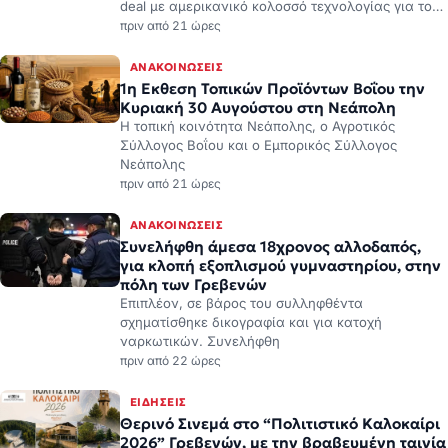
deal με αμερικανικό κολοσσό τεχνολογίας για το…
πριν από 21 ώρες
ΑΝΑΚΟΙΝΏΣΕΙΣ
1η Εκθεση Τοπικών Προϊόντων Βοΐου την
Κυριακή 30 Αυγούστου στη Νεάπολη
Η τοπική κοινότητα Νεάπολης, ο Αγροτικός
Σύλλογος Βοΐου και ο Εμπορικός Σύλλογος
Νεάπολης
πριν από 21 ώρες
ΑΝΑΚΟΙΝΏΣΕΙΣ
Συνελήφθη άμεσα 18χρονος αλλοδαπός,
για κλοπή εξοπλισμού γυμναστηρίου, στην
πόλη των Γρεβενών
Επιπλέον, σε βάρος του συλληφθέντα
σχηματίσθηκε δικογραφία και για κατοχή
ναρκωτικών. Συνελήφθη
πριν από 22 ώρες
ΕΙΔΉΣΕΙΣ
Θερινό Σινεμά στο “Πολιτιστικό Καλοκαίρι
2026” Γρεβενών, με την βραβευμένη ταινία