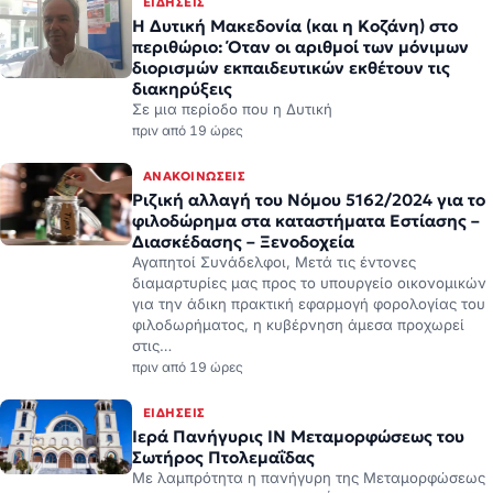
ΕΙΔΉΣΕΙΣ
Η Δυτική Μακεδονία (και η Κοζάνη) στο
περιθώριο: Όταν οι αριθμοί των μόνιμων
διορισμών εκπαιδευτικών εκθέτουν τις
διακηρύξεις
Σε μια περίοδο που η Δυτική
πριν από 19 ώρες
ΑΝΑΚΟΙΝΏΣΕΙΣ
Ριζική αλλαγή του Νόμου 5162/2024 για το
φιλοδώρημα στα καταστήματα Εστίασης –
Διασκέδασης – Ξενοδοχεία
Αγαπητοί Συνάδελφοι, Μετά τις έντονες
διαμαρτυρίες μας προς το υπουργείο οικονομικών
για την άδικη πρακτική εφαρμογή φορολογίας του
φιλοδωρήματος, η κυβέρνηση άμεσα προχωρεί
στις…
πριν από 19 ώρες
ΕΙΔΉΣΕΙΣ
Ιερά Πανήγυρις ΙΝ Μεταμορφώσεως του
Σωτήρος Πτολεμαΐδας
Με λαμπρότητα η πανήγυρη της Μεταμορφώσεως