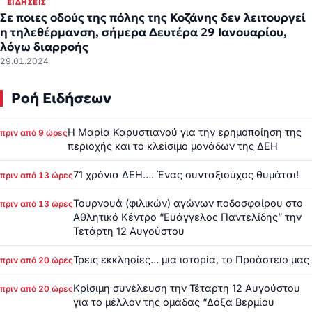
ΕΙΔΉΣΕΙΣ
Σε ποιες οδούς της πόλης της Κοζάνης δεν λειτουργεί
η τηλεθέρμανση, σήμερα Δευτέρα 29 Ιανουαρίου,
λόγω διαρροής
29.01.2024
Ροή Ειδήσεων
Η Μαρία Καρυστιανού για την ερημοποίηση της
πριν από 9 ώρες
περιοχής και το κλείσιμο μονάδων της ΔΕΗ
71 χρόνια ΔΕΗ…. Ένας συνταξιούχος θυμάται!
πριν από 13 ώρες
Τουρνουά (φιλικών) αγώνων ποδοσφαίρου στο
πριν από 13 ώρες
Αθλητικό Κέντρο “Ευάγγελος Παντελίδης” την
Τετάρτη 12 Αυγούστου
Τρεις εκκλησίες… μια ιστορία, το Προάστειο μας
πριν από 20 ώρες
Κρίσιμη συνέλευση την Τέταρτη 12 Αυγούστου
πριν από 20 ώρες
για το μέλλον της ομάδας “Δόξα Βερμίου