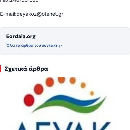
E
–
mail
:
deyakoz
@
otenet
.
gr
Eordaia.org
Όλα τα άρθρα του συντάκτη ›
Σχετικά άρθρα