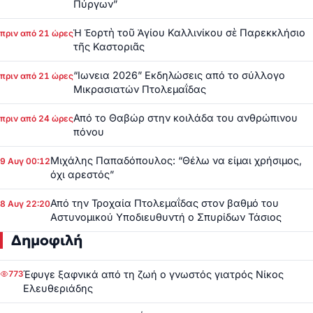
Πύργων”
Ἡ Ἑορτὴ τοῦ Ἁγίου Καλλινίκου σὲ Παρεκκλήσιο
πριν από 21 ώρες
τῆς Καστοριᾶς
“Ιωνεια 2026” Εκδηλώσεις από το σύλλογο
πριν από 21 ώρες
Μικρασιατών Πτολεμαΐδας
Από το Θαβώρ στην κοιλάδα του ανθρώπινου
πριν από 24 ώρες
πόνου
Μιχάλης Παπαδόπουλος: “Θέλω να είμαι χρήσιμος,
9 Αυγ 00:12
όχι αρεστός”
Από την Τροχαία Πτολεμαΐδας στον βαθμό του
8 Αυγ 22:20
Αστυνομικού Υποδιευθυντή ο Σπυρίδων Τάσιος
Δημοφιλή
Έφυγε ξαφνικά από τη ζωή ο γνωστός γιατρός Νίκος
773
Ελευθεριάδης