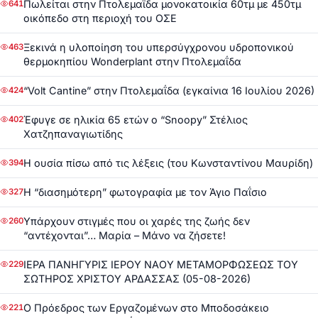
Πωλείται στην Πτολεμαΐδα μονοκατοικία 60τμ με 450τμ
641
οικόπεδο στη περιοχή του ΟΣΕ
Ξεκινά η υλοποίηση του υπερσύγχρονου υδροπονικού
463
θερμοκηπίου Wonderplant στην Πτολεμαΐδα
“Volt Cantine” στην Πτολεμαΐδα (εγκαίνια 16 Ιουλίου 2026)
424
Έφυγε σε ηλικία 65 ετών ο “Snoopy” Στέλιος
402
Χατζηπαναγιωτίδης
Η ουσία πίσω από τις λέξεις (του Κωνσταντίνου Μαυρίδη)
394
Η “διασημότερη” φωτογραφία με τον Άγιο Παΐσιο
327
Υπάρχουν στιγμές που οι χαρές της ζωής δεν
260
“αντέχονται”… Μαρία – Μάνο να ζήσετε!
ΙΕΡΑ ΠΑΝΗΓΥΡΙΣ ΙΕΡΟΥ ΝΑΟΥ ΜΕΤΑΜΟΡΦΩΣΕΩΣ ΤΟΥ
229
ΣΩΤΗΡΟΣ ΧΡΙΣΤΟΥ ΑΡΔΑΣΣΑΣ (05-08-2026)
Ο Πρόεδρος των Εργαζομένων στο Μποδοσάκειο
221