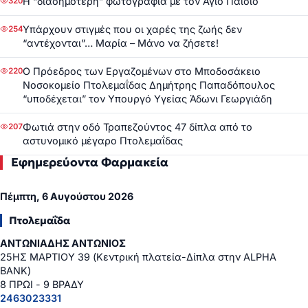
Η “διασημότερη” φωτογραφία με τον Άγιο Παΐσιο
320
Υπάρχουν στιγμές που οι χαρές της ζωής δεν
254
“αντέχονται”… Μαρία – Μάνο να ζήσετε!
Ο Πρόεδρος των Εργαζομένων στο Μποδοσάκειο
220
Νοσοκομείο Πτολεμαΐδας Δημήτρης Παπαδόπουλος
“υποδέχεται” τον Υπουργό Υγείας Άδωνι Γεωργιάδη
Φωτιά στην οδό Τραπεζούντος 47 δίπλα από το
207
αστυνομικό μέγαρο Πτολεμαΐδας
Εφημερεύοντα Φαρμακεία
Πέμπτη, 6 Αυγούστου 2026
Πτολεμαΐδα
ΑΝΤΩΝΙΑΔΗΣ ΑΝΤΩΝΙΟΣ
25ΗΣ ΜΑΡΤΙΟΥ 39 (Κεντρική πλατεία-Δίπλα στην ALPHA
BANK)
8 ΠΡΩΙ - 9 ΒΡΑΔΥ
2463023331