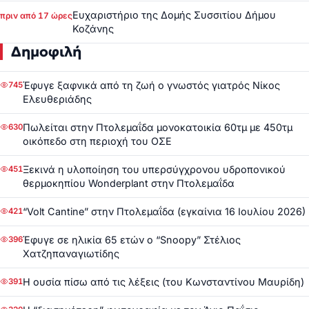
Ευχαριστήριο της Δομής Συσσιτίου Δήμου
πριν από 17 ώρες
Κοζάνης
Δημοφιλή
Έφυγε ξαφνικά από τη ζωή ο γνωστός γιατρός Νίκος
745
Ελευθεριάδης
Πωλείται στην Πτολεμαΐδα μονοκατοικία 60τμ με 450τμ
630
οικόπεδο στη περιοχή του ΟΣΕ
Ξεκινά η υλοποίηση του υπερσύγχρονου υδροπονικού
451
θερμοκηπίου Wonderplant στην Πτολεμαΐδα
“Volt Cantine” στην Πτολεμαΐδα (εγκαίνια 16 Ιουλίου 2026)
421
Έφυγε σε ηλικία 65 ετών ο “Snoopy” Στέλιος
396
Χατζηπαναγιωτίδης
Η ουσία πίσω από τις λέξεις (του Κωνσταντίνου Μαυρίδη)
391