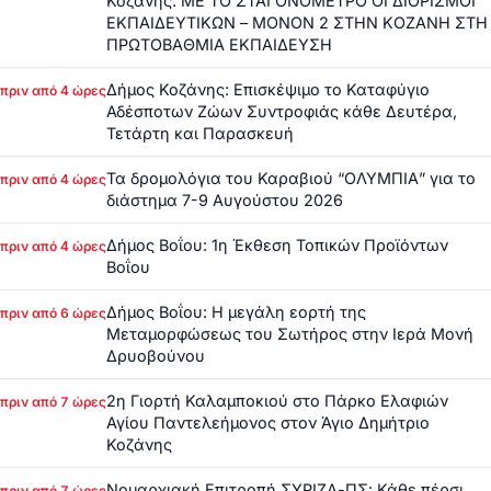
Κοζάνης: ΜΕ ΤΟ ΣΤΑΓΟΝΟΜΕΤΡΟ ΟΙ ΔΙΟΡΙΣΜΟΙ
ΕΚΠΑΙΔΕΥΤΙΚΩΝ – ΜΟΝΟΝ 2 ΣΤΗΝ ΚΟΖΑΝΗ ΣΤΗ
ΠΡΩΤΟΒΑΘΜΙΑ ΕΚΠΑΙΔΕΥΣΗ
Δήμος Κοζάνης: Επισκέψιμο το Καταφύγιο
πριν από 4 ώρες
Αδέσποτων Ζώων Συντροφιάς κάθε Δευτέρα,
Τετάρτη και Παρασκευή
Τα δρομολόγια του Καραβιού “ΟΛΥΜΠΙΑ” για το
πριν από 4 ώρες
διάστημα 7-9 Αυγούστου 2026
Δήμος Βοΐου: 1η Έκθεση Τοπικών Προϊόντων
πριν από 4 ώρες
Βοΐου
Δήμος Βοΐου: Η μεγάλη εορτή της
πριν από 6 ώρες
Μεταμορφώσεως του Σωτήρος στην Ιερά Μονή
Δρυοβούνου
2η Γιορτή Καλαμποκιού στο Πάρκο Ελαφιών
πριν από 7 ώρες
Αγίου Παντελεήμονος στον Άγιο Δημήτριο
Κοζάνης
Νομαρχιακή Επιτροπή ΣΥΡΙΖΑ-ΠΣ: Κάθε πέρσι
πριν από 7 ώρες