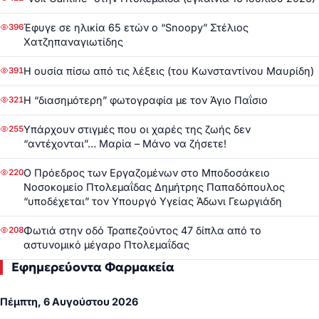
Έφυγε σε ηλικία 65 ετών ο “Snoopy” Στέλιος
396
Χατζηπαναγιωτίδης
Η ουσία πίσω από τις λέξεις (του Κωνσταντίνου Μαυρίδη)
391
Η “διασημότερη” φωτογραφία με τον Άγιο Παΐσιο
321
Υπάρχουν στιγμές που οι χαρές της ζωής δεν
255
“αντέχονται”… Μαρία – Μάνο να ζήσετε!
Ο Πρόεδρος των Εργαζομένων στο Μποδοσάκειο
220
Νοσοκομείο Πτολεμαΐδας Δημήτρης Παπαδόπουλος
“υποδέχεται” τον Υπουργό Υγείας Άδωνι Γεωργιάδη
Φωτιά στην οδό Τραπεζούντος 47 δίπλα από το
208
αστυνομικό μέγαρο Πτολεμαΐδας
Εφημερεύοντα Φαρμακεία
Πέμπτη, 6 Αυγούστου 2026