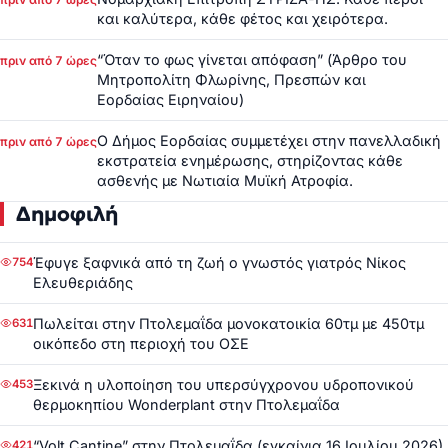
και καλύτερα, κάθε φέτος και χειρότερα.
“Όταν το φως γίνεται απόφαση” (Άρθρο του
πριν από 7 ώρες
Μητροπολίτη Φλωρίνης, Πρεσπών και
Εορδαίας Ειρηναίου)
Ο Δήμος Εορδαίας συμμετέχει στην πανελλαδική
πριν από 7 ώρες
εκστρατεία ενημέρωσης, στηρίζοντας κάθε
ασθενής με Νωτιαία Μυϊκή Ατροφία.
Δημοφιλή
Έφυγε ξαφνικά από τη ζωή ο γνωστός γιατρός Νίκος
754
Ελευθεριάδης
Πωλείται στην Πτολεμαΐδα μονοκατοικία 60τμ με 450τμ
631
οικόπεδο στη περιοχή του ΟΣΕ
Ξεκινά η υλοποίηση του υπερσύγχρονου υδροπονικού
453
θερμοκηπίου Wonderplant στην Πτολεμαΐδα
“Volt Cantine” στην Πτολεμαΐδα (εγκαίνια 16 Ιουλίου 2026)
421