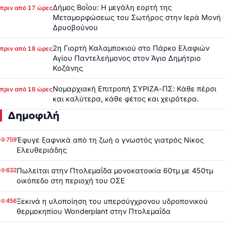
Δήμος Βοΐου: Η μεγάλη εορτή της
πριν από 17 ώρες
Μεταμορφώσεως του Σωτήρος στην Ιερά Μονή
Δρυοβούνου
2η Γιορτή Καλαμποκιού στο Πάρκο Ελαφιών
πριν από 18 ώρες
Αγίου Παντελεήμονος στον Άγιο Δημήτριο
Κοζάνης
Νομαρχιακή Επιτροπή ΣΥΡΙΖΑ-ΠΣ: Κάθε πέρσι
πριν από 18 ώρες
και καλύτερα, κάθε φέτος και χειρότερα.
Δημοφιλή
Έφυγε ξαφνικά από τη ζωή ο γνωστός γιατρός Νίκος
759
Ελευθεριάδης
Πωλείται στην Πτολεμαΐδα μονοκατοικία 60τμ με 450τμ
632
οικόπεδο στη περιοχή του ΟΣΕ
Ξεκινά η υλοποίηση του υπερσύγχρονου υδροπονικού
456
θερμοκηπίου Wonderplant στην Πτολεμαΐδα