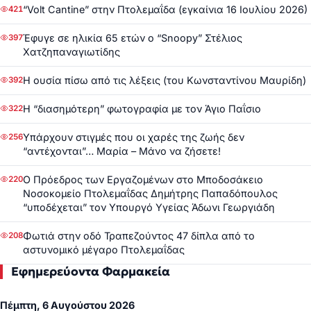
“Volt Cantine” στην Πτολεμαΐδα (εγκαίνια 16 Ιουλίου 2026)
421
Έφυγε σε ηλικία 65 ετών ο “Snoopy” Στέλιος
397
Χατζηπαναγιωτίδης
Η ουσία πίσω από τις λέξεις (του Κωνσταντίνου Μαυρίδη)
392
Η “διασημότερη” φωτογραφία με τον Άγιο Παΐσιο
322
Υπάρχουν στιγμές που οι χαρές της ζωής δεν
256
“αντέχονται”… Μαρία – Μάνο να ζήσετε!
Ο Πρόεδρος των Εργαζομένων στο Μποδοσάκειο
220
Νοσοκομείο Πτολεμαΐδας Δημήτρης Παπαδόπουλος
“υποδέχεται” τον Υπουργό Υγείας Άδωνι Γεωργιάδη
Φωτιά στην οδό Τραπεζούντος 47 δίπλα από το
208
αστυνομικό μέγαρο Πτολεμαΐδας
Εφημερεύοντα Φαρμακεία
Πέμπτη, 6 Αυγούστου 2026