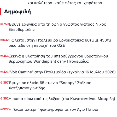
και καλύτερα, κάθε φέτος και χειρότερα.
Δημοφιλή
Έφυγε ξαφνικά από τη ζωή ο γνωστός γιατρός Νίκος
759
Ελευθεριάδης
Πωλείται στην Πτολεμαΐδα μονοκατοικία 60τμ με 450τμ
632
οικόπεδο στη περιοχή του ΟΣΕ
Ξεκινά η υλοποίηση του υπερσύγχρονου υδροπονικού
456
θερμοκηπίου Wonderplant στην Πτολεμαΐδα
“Volt Cantine” στην Πτολεμαΐδα (εγκαίνια 16 Ιουλίου 2026)
421
Έφυγε σε ηλικία 65 ετών ο “Snoopy” Στέλιος
397
Χατζηπαναγιωτίδης
Η ουσία πίσω από τις λέξεις (του Κωνσταντίνου Μαυρίδη)
392
Η “διασημότερη” φωτογραφία με τον Άγιο Παΐσιο
322