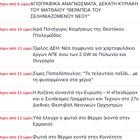
ΑΓΙΟΓΡΑΦΙΚΑ ΑΝΑΓΝΩΣΜΑΤΑ, ΔΕΚΑΤΗ ΚΥΡΙΑΚΗ
πριν από 8 ώρες
ΤΟΥ ΜΑΤΘΑΙΟΥ “ΘΕΡΑΠΕΙΑ ΤΟΥ
ΣΕΛΗΝΙΑΖΟΜΕΝΟΥ ΝΕΟΥ”
Ιερά Πανήγυρις Κοιμήσεως της Θεοτόκου
πριν από 10 ώρες
Πτολεμαΐδας
Όμιλος ΔΕΗ: Νέα συμφωνία για χαρτοφυλάκιο
πριν από 11 ώρες
έργων ΑΠΕ άνω των 2 GW σε Πολωνία και
Ουγγαρία
Σίμος Παπαδόπουλος: “Το τελευταίο ταξίδι… με
πριν από 11 ώρες
τη φυσαρμόνικα στα χέρια”
Η Κοζάνη συναντά την Ευρώπη – Η «Πανδώρα»
πριν από 11 ώρες
και ο Σύνδεσμος Γραμμάτων και Τεχνών στο 27ο
Διεθνές Φεστιβάλ Νεανικών Ορχηστρών
Υπό έλεγχο η φωτιά στο Βέρμιο (κοντά στην
πριν από 11 ώρες
Ερμακιά)
Φωτιά στο Βέρμιο κοντά στην Κοινότητα
πριν από 13 ώρες