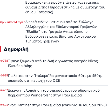
Ερμακιάς (επιχειρούν επίγειες και εναέριες
δυνάμεις της Πυροσβεστικής με συμμετοχή του
δήμου Εοτδαίας)
Δωρεά ειδών ιματισμού από το Σύλλογο
πριν από 14 ώρες
Αλληλεγγύης και Εθελοντισμού Γρεβενών
“Ελπίδα”, στο Γραφείο Αντιμετώπισης
Ενδοοικογενειακής Βίας του Αστυνομικού
Τμήματος Γρεβενών
Δημοφιλή
Έφυγε ξαφνικά από τη ζωή ο γνωστός γιατρός Νίκος
768
Ελευθεριάδης
Πωλείται στην Πτολεμαΐδα μονοκατοικία 60τμ με 450τμ
635
οικόπεδο στη περιοχή του ΟΣΕ
Ξεκινά η υλοποίηση του υπερσύγχρονου υδροπονικού
457
θερμοκηπίου Wonderplant στην Πτολεμαΐδα
“Volt Cantine” στην Πτολεμαΐδα (εγκαίνια 16 Ιουλίου 2026)
421