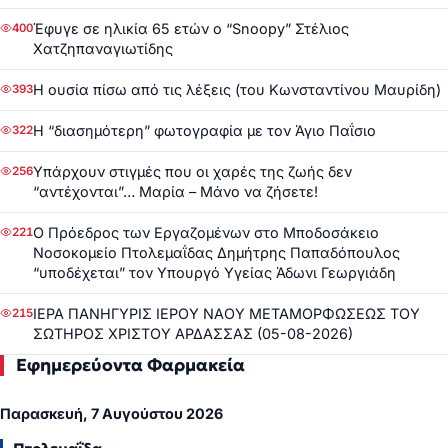
Έφυγε σε ηλικία 65 ετών ο “Snoopy” Στέλιος
400
Χατζηπαναγιωτίδης
Η ουσία πίσω από τις λέξεις (του Κωνσταντίνου Μαυρίδη)
393
Η “διασημότερη” φωτογραφία με τον Άγιο Παΐσιο
322
Υπάρχουν στιγμές που οι χαρές της ζωής δεν
256
“αντέχονται”… Μαρία – Μάνο να ζήσετε!
Ο Πρόεδρος των Εργαζομένων στο Μποδοσάκειο
221
Νοσοκομείο Πτολεμαΐδας Δημήτρης Παπαδόπουλος
“υποδέχεται” τον Υπουργό Υγείας Άδωνι Γεωργιάδη
ΙΕΡΑ ΠΑΝΗΓΥΡΙΣ ΙΕΡΟΥ ΝΑΟΥ ΜΕΤΑΜΟΡΦΩΣΕΩΣ ΤΟΥ
215
ΣΩΤΗΡΟΣ ΧΡΙΣΤΟΥ ΑΡΔΑΣΣΑΣ (05-08-2026)
Εφημερεύοντα Φαρμακεία
Παρασκευή, 7 Αυγούστου 2026