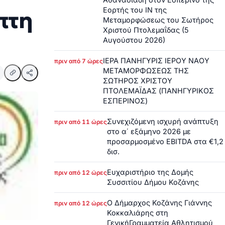
Εορτής του ΙΝ της
πτη
Μεταμορφώσεως του Σωτήρος
Χριστού Πτολεμαΐδας (5
Αυγούστου 2026)
ΙΕΡΑ ΠΑΝΗΓΥΡΙΣ ΙΕΡΟΥ ΝΑΟΥ
πριν από 7 ώρες
ΜΕΤΑΜΟΡΦΩΣΕΩΣ ΤΗΣ
ΣΩΤΗΡΟΣ ΧΡΙΣΤΟΥ
ΠΤΟΛΕΜΑΪΔΑΣ (ΠΑΝΗΓΥΡΙΚΟΣ
ΕΣΠΕΡΙΝΟΣ)
Συνεχιζόμενη ισχυρή ανάπτυξη
πριν από 11 ώρες
στο α΄ εξάμηνο 2026 με
προσαρμοσμένο EBITDA στα €1,2
δισ.
Ευχαριστήριο της Δομής
πριν από 12 ώρες
Συσσιτίου Δήμου Κοζάνης
Ο Δήμαρχος Κοζάνης Γιάννης
πριν από 12 ώρες
Κοκκαλιάρης στη
ΓενικήΓραμματεία Αθλητισμού