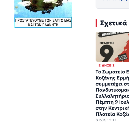
Σχετικά
ΕΙΔΉΣΕΙΣ
Το Σωματείο 
Κοζάνης Ερμ
συμμετέχει σ
Πανδυτικομα
Συλλαλητήριο
Πέμπτη 9 Ιου
στην Κεντρικ
Πλατεία Κοζά
8 Ιούλ 12:11