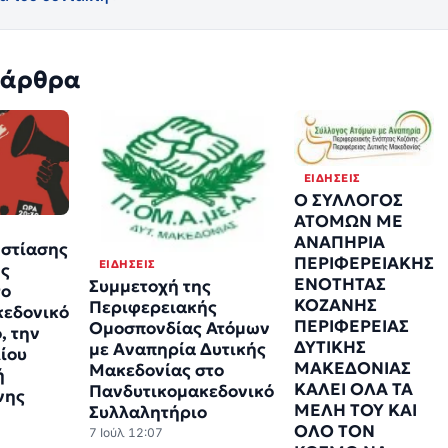
 άρθρα
ΕΙΔΉΣΕΙΣ
Ο ΣΥΛΛΟΓΟΣ
ΑΤΟΜΩΝ ΜΕ
ΑΝΑΠΗΡΙΑ
Εστίασης
ΠΕΡΙΦΕΡΕΙΑΚΗΣ
ΕΙΔΉΣΕΙΣ
ής
ΕΝΟΤΗΤΑΣ
Συμμετοχή της
το
ΚΟΖΑΝΗΣ
Περιφερειακής
κεδονικό
ΠΕΡΙΦΕΡΕΙΑΣ
Ομοσπονδίας Ατόμων
, την
ΔΥΤΙΚΗΣ
με Αναπηρία Δυτικής
λίου
ΜΑΚΕΔΟΝΙΑΣ
Μακεδονίας στο
ή
ΚΑΛΕΙ ΟΛΑ ΤΑ
Πανδυτικομακεδονικό
νης
ΜΕΛΗ ΤΟΥ ΚΑΙ
Συλλαλητήριο
ΟΛΟ ΤΟΝ
7 Ιούλ 12:07