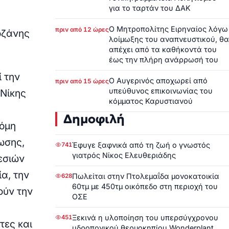
για το ταρτάν του ΔΑΚ
Ο Μητροπολίτης Ειρηναίος λόγω
πριν από 12 ώρες
οζάνης
λοίμωξης του αναπνευστικού, θα
απέχει από τα καθήκοντά του
έως την πλήρη ανάρρωσή του
 την
Ο Αυγερινός αποχωρεί από
πριν από 15 ώρες
υπεύθυνος επικοινωνίας του
 Νίκης
κόμματος Καρυστιανού
Δημοφιλή
κόμη
ωσης,
Έφυγε ξαφνικά από τη ζωή ο γνωστός
741
γιατρός Νίκος Ελευθεριάδης
εσιών
α, την
Πωλείται στην Πτολεμαΐδα μονοκατοικία
628
60τμ με 450τμ οικόπεδο στη περιοχή του
ούν την
ΟΣΕ
Ξεκινά η υλοποίηση του υπερσύγχρονου
451
τες και
υδροπονικού θερμοκηπίου Wonderplant