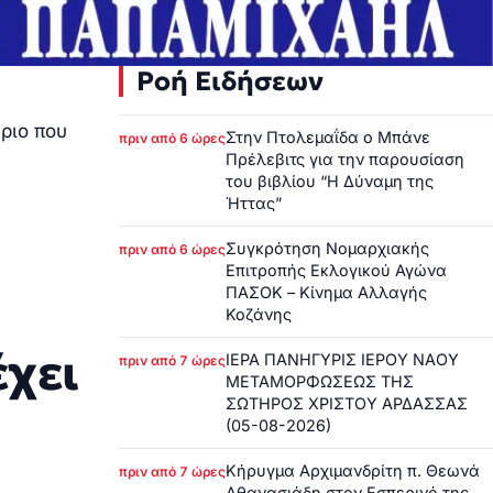
Ροή Ειδήσεων
ριο που
Στην Πτολεμαΐδα ο Μπάνε
πριν από 6 ώρες
Πρέλεβιτς για την παρουσίαση
του βιβλίου “Η Δύναμη της
Ήττας”
Συγκρότηση Νομαρχιακής
πριν από 6 ώρες
Επιτροπής Εκλογικού Αγώνα
ΠΑΣΟΚ – Κίνημα Αλλαγής
Κοζάνης
έχει
ΙΕΡΑ ΠΑΝΗΓΥΡΙΣ ΙΕΡΟΥ ΝΑΟΥ
πριν από 7 ώρες
ΜΕΤΑΜΟΡΦΩΣΕΩΣ ΤΗΣ
ΣΩΤΗΡΟΣ ΧΡΙΣΤΟΥ ΑΡΔΑΣΣΑΣ
(05-08-2026)
Κήρυγμα Αρχιμανδρίτη π. Θεωνά
πριν από 7 ώρες
Αθανασιάδη στον Εσπερινό της