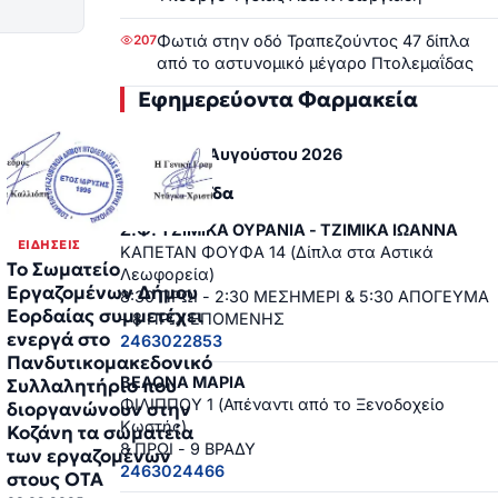
Φωτιά στην οδό Τραπεζούντος 47 δίπλα
207
από το αστυνομικό μέγαρο Πτολεμαΐδας
Εφημερεύοντα Φαρμακεία
Τετάρτη, 5 Αυγούστου 2026
Πτολεμαΐδα
Σ.Φ. ΤΖΙΜΙΚΑ ΟΥΡΑΝΙΑ - ΤΖΙΜΙΚΑ ΙΩΑΝΝΑ
ΕΙΔΉΣΕΙΣ
ΚΑΠΕΤΑΝ ΦΟΥΦΑ 14 (Δίπλα στα Αστικά
Το Σωματείο
Λεωφορεία)
Εργαζομένων Δήμου
8:30 ΠΡΩΙ - 2:30 ΜΕΣΗΜΕΡΙ & 5:30 ΑΠΟΓΕΥΜΑ
Εορδαίας συμμετέχει
- 8 ΠΡΩΙ ΕΠΟΜΕΝΗΣ
ενεργά στο
2463022853
Πανδυτικομακεδονικό
ΒΕΛΟΝΑ ΜΑΡΙΑ
Συλλαλητήριο που
ΦΙΛΙΠΠΟΥ 1 (Απέναντι από το Ξενοδοχείο
διοργανώνουν στην
Κωστής)
Κοζάνη τα σωματεία
8 ΠΡΩΙ - 9 ΒΡΑΔΥ
των εργαζομένων
2463024466
στους ΟΤΑ