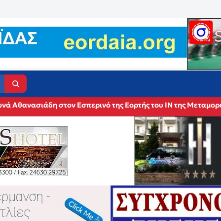
νά Αθανασιάδη στον Εσπερινό της Εορτής του ΙΝ της Μεταμο