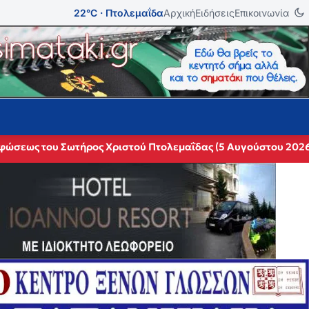
22°C · Πτολεμαΐδα
Αρχική
Ειδήσεις
Επικοινωνία
ρφώσεως του Σωτήρος Χριστού Πτολεμαΐδας (5 Αυγούστου 202