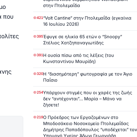
στην Πτολεμαΐδα
μο
α που
“Volt Cantine” στην Πτολεμαΐδα (εγκαίνια
421
16 Ιουλίου 2026)
πολίτες
Έφυγε σε ηλικία 65 ετών ο “Snoopy”
395
Στέλιος Χατζηπαναγιωτίδης
Η ουσία πίσω από τις λέξεις (του
391
Κωνσταντίνου Μαυρίδη)
άνης
Η “διασημότερη” φωτογραφία με τον Άγιο
320
Παΐσιο
Υπάρχουν στιγμές που οι χαρές της ζωής
254
δεν “αντέχονται”… Μαρία – Μάνο να
ζήσετε!
Ο Πρόεδρος των Εργαζομένων στο
219
Μποδοσάκειο Νοσοκομείο Πτολεμαΐδας
Δημήτρης Παπαδόπουλος “υποδέχεται” τον
Υπουργό Υγείας Άδωνι Γεωργιάδη