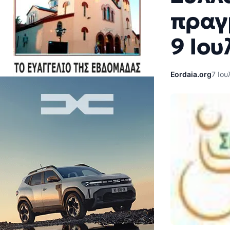
πραγ
9 Ιου
Eordaia.org
7 Ιου