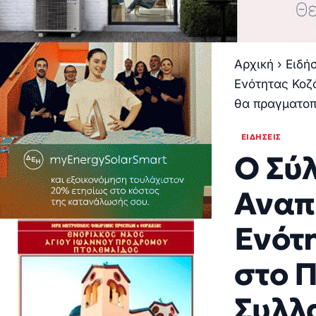
Αρχική
›
Ειδή
Ενότητας Κοζ
θα πραγματοπ
ΕΙΔΉΣΕΙΣ
Ο Σύ
Αναπ
Ενότ
στο 
Συλλ