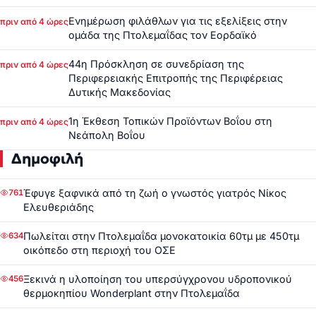
Ενημέρωση φιλάθλων για τις εξελίξεις στην
πριν από 4 ώρες
ομάδα της Πτολεμαΐδας τον Εορδαϊκό
44η Πρόσκληση σε συνεδρίαση της
πριν από 4 ώρες
Περιφερειακής Επιτροπής της Περιφέρειας
Δυτικής Μακεδονίας
1η Έκθεση Τοπικών Προϊόντων Βοΐου στη
πριν από 4 ώρες
Νεάπολη Βοΐου
Δημοφιλή
Έφυγε ξαφνικά από τη ζωή ο γνωστός γιατρός Νίκος
761
Ελευθεριάδης
Πωλείται στην Πτολεμαΐδα μονοκατοικία 60τμ με 450τμ
634
οικόπεδο στη περιοχή του ΟΣΕ
Ξεκινά η υλοποίηση του υπερσύγχρονου υδροπονικού
456
θερμοκηπίου Wonderplant στην Πτολεμαΐδα