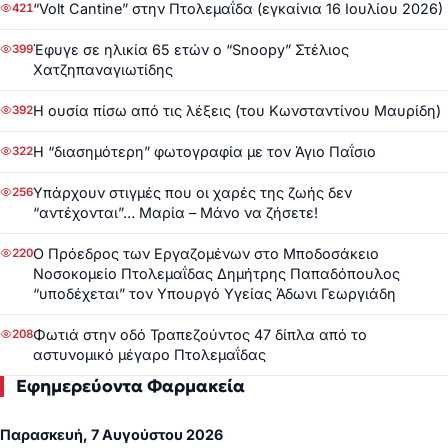
“Volt Cantine” στην Πτολεμαΐδα (εγκαίνια 16 Ιουλίου 2026)
421
Έφυγε σε ηλικία 65 ετών ο “Snoopy” Στέλιος
399
Χατζηπαναγιωτίδης
Η ουσία πίσω από τις λέξεις (του Κωνσταντίνου Μαυρίδη)
392
Η “διασημότερη” φωτογραφία με τον Άγιο Παΐσιο
322
Υπάρχουν στιγμές που οι χαρές της ζωής δεν
256
“αντέχονται”… Μαρία – Μάνο να ζήσετε!
Ο Πρόεδρος των Εργαζομένων στο Μποδοσάκειο
220
Νοσοκομείο Πτολεμαΐδας Δημήτρης Παπαδόπουλος
“υποδέχεται” τον Υπουργό Υγείας Άδωνι Γεωργιάδη
Φωτιά στην οδό Τραπεζούντος 47 δίπλα από το
208
αστυνομικό μέγαρο Πτολεμαΐδας
Εφημερεύοντα Φαρμακεία
Παρασκευή, 7 Αυγούστου 2026