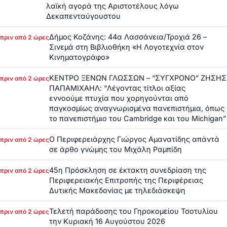
λαϊκή αγορά της Αριστοτέλους λόγω
Δεκαπενταύγουστου
Δήμος Κοζάνης: 44α Λασσάνεια/Τροχιά 26 –
πριν από 2 ώρες
Σινεμά στη Βιβλιοθήκη «Η Λογοτεχνία στον
Κινηματογράφο»
ΚΕΝΤΡΟ ΞΕΝΩΝ ΓΛΩΣΣΩΝ – “ΣΥΓΧΡΟΝΟ” ΖΗΣΗΣ
πριν από 2 ώρες
ΠΑΠΑΜΙΧΑΗΛ: “Λέγοντας τίτλοι αξίας
εννοούμε πτυχία που χορηγούνται από
παγκοσμίως αναγνωρισμένα πανεπιστήμια, όπως
το πανεπιστήμιο του Cambridge και του Michigan”
Ο Περιφερειάρχης Γιώργος Αμανατίδης απάντά
πριν από 2 ώρες
σε άρθο γνώμης του Μιχάλη Ραμπίδη
45η Πρόσκληση σε έκτακτη συνεδρίαση της
πριν από 2 ώρες
Περιφερειακής Επιτροπής της Περιφέρειας
Δυτικής Μακεδονίας με τηλεδιάσκεψη
Τελετή παράδοσης του Γηροκομείου Τσοτυλίου
πριν από 2 ώρες
την Κυριακή 16 Αυγούστου 2026