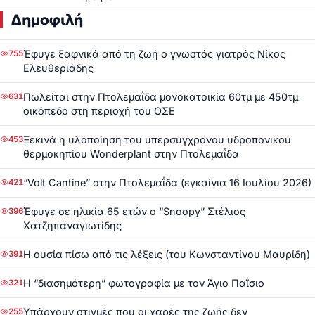
Δημοφιλή
Έφυγε ξαφνικά από τη ζωή ο γνωστός γιατρός Νίκος
755
Ελευθεριάδης
Πωλείται στην Πτολεμαΐδα μονοκατοικία 60τμ με 450τμ
631
οικόπεδο στη περιοχή του ΟΣΕ
Ξεκινά η υλοποίηση του υπερσύγχρονου υδροπονικού
453
θερμοκηπίου Wonderplant στην Πτολεμαΐδα
“Volt Cantine” στην Πτολεμαΐδα (εγκαίνια 16 Ιουλίου 2026)
421
Έφυγε σε ηλικία 65 ετών ο “Snoopy” Στέλιος
396
Χατζηπαναγιωτίδης
Η ουσία πίσω από τις λέξεις (του Κωνσταντίνου Μαυρίδη)
391
Η “διασημότερη” φωτογραφία με τον Άγιο Παΐσιο
321
Υπάρχουν στιγμές που οι χαρές της ζωής δεν
255