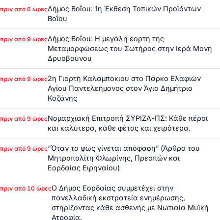
Δήμος Βοΐου: 1η Έκθεση Τοπικών Προϊόντων
πριν από 6 ώρες
Βοΐου
Δήμος Βοΐου: Η μεγάλη εορτή της
πριν από 9 ώρες
Μεταμορφώσεως του Σωτήρος στην Ιερά Μονή
Δρυοβούνου
2η Γιορτή Καλαμποκιού στο Πάρκο Ελαφιών
πριν από 9 ώρες
Αγίου Παντελεήμονος στον Άγιο Δημήτριο
Κοζάνης
Νομαρχιακή Επιτροπή ΣΥΡΙΖΑ-ΠΣ: Κάθε πέρσι
πριν από 9 ώρες
και καλύτερα, κάθε φέτος και χειρότερα.
“Όταν το φως γίνεται απόφαση” (Άρθρο του
πριν από 9 ώρες
Μητροπολίτη Φλωρίνης, Πρεσπών και
Εορδαίας Ειρηναίου)
Ο Δήμος Εορδαίας συμμετέχει στην
πριν από 10 ώρες
πανελλαδική εκστρατεία ενημέρωσης,
στηρίζοντας κάθε ασθενής με Νωτιαία Μυϊκή
Ατροφία.