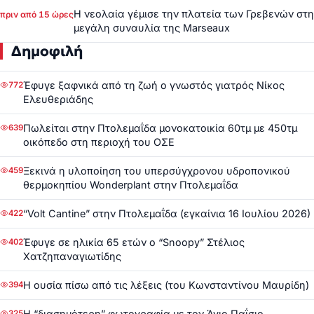
Η νεολαία γέμισε την πλατεία των Γρεβενών στη
πριν από 15 ώρες
μεγάλη συναυλία της Marseaux
Δημοφιλή
Έφυγε ξαφνικά από τη ζωή ο γνωστός γιατρός Νίκος
772
Ελευθεριάδης
Πωλείται στην Πτολεμαΐδα μονοκατοικία 60τμ με 450τμ
639
οικόπεδο στη περιοχή του ΟΣΕ
Ξεκινά η υλοποίηση του υπερσύγχρονου υδροπονικού
459
θερμοκηπίου Wonderplant στην Πτολεμαΐδα
“Volt Cantine” στην Πτολεμαΐδα (εγκαίνια 16 Ιουλίου 2026)
422
Έφυγε σε ηλικία 65 ετών ο “Snoopy” Στέλιος
402
Χατζηπαναγιωτίδης
Η ουσία πίσω από τις λέξεις (του Κωνσταντίνου Μαυρίδη)
394
Η “διασημότερη” φωτογραφία με τον Άγιο Παΐσιο
325