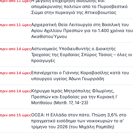
Η μεγάλη επιχείρηση διάσωσης και
πριν από 11 ώρες
απομάκρυνσης πολιτών από το Πυροσβεστικό
Σώμα στην πυρκαγιά της Αττικοβοιωτίας
Αρχιερατική Θεία Λειτουργία στη Βασιλική του
πριν από 11 ώρες
Αγίου Αχιλλίου Πρεσπών για τα 1.400 χρόνια του
ΑκαθίστουΎμνου
Αστυνομικός Υποδιευθυντής ο Διοικητής
πριν από 14 ώρες
Τροχαίας της Εορδαίας Σπύρος Τάσιος – όλες οι
προαγωγές
Επανέρχεται ο Γιάννης Καραβασίλης κατά του
πριν από 14 ώρες
υπουργού υγείας Άδωνι Γεωργιάδη
Κήρυγμα Ιεράς Μητρόπολης Φλωρίνης,
πριν από 14 ώρες
Πρεσπών και Εορδαίας για την Κυριακή Ι΄
Ματθαίου (Ματθ. 17, 14-23)
ΟΟΣΑ: Η Ελλάδα στον πάτο. Πτώση 3,6% στο
πριν από 15 ώρες
πραγματικό εισόδημα των νοικοκυριών το α’
τρίμηνο του 2026 (του Μιχάλη Ραμπίδη)