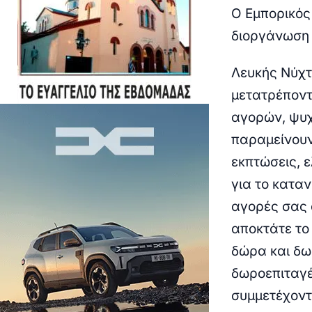
Ο Εμπορικός
διοργάνωση
Λευκής Νύχτ
μετατρέποντ
αγορών, ψυχ
παραμείνουν
εκπτώσεις, 
για το κατα
αγορές σας 
αποκτάτε το
δώρα και δω
δωροεπιταγέ
συμμετέχοντ