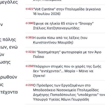
 μεγάλες
“Volt Cantine” στην Πτολεμαΐδα (εγκαίνια
421
16 Ιουλίου 2026)
Έφυγε σε ηλικία 65 ετών ο “Snoopy”
396
ην
Στέλιος Χατζηπαναγιωτίδης
Η ουσία πίσω από τις λέξεις (του
391
ς πόλης
Κωνσταντίνου Μαυρίδη)
εων, ενώ
Η “διασημότερη” φωτογραφία με τον Άγιο
321
ών
Παΐσιο
ύωσης
Υπάρχουν στιγμές που οι χαρές της ζωής
256
δεν “αντέχονται”… Μαρία – Μάνο να
ζήσετε!
ερωθούν
ις
Ο Πρόεδρος των Εργαζομένων στο
220
Μποδοσάκειο Νοσοκομείο Πτολεμαΐδας
ετέχοντα
Δημήτρης Παπαδόπουλος “υποδέχεται” τον
Υπουργό Υγείας Άδωνι Γεωργιάδη