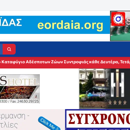
το Καταφύγιο Αδέσποτων Ζώων Συντροφιάς κάθε Δευτέρα, Τετ