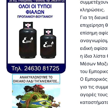
συμμετέχουν
κληρώσεις.
Για τη διευ
επιχείρηση θ
επίσημη αφί
αναγνωρίσιμ
ειδική αφίσ
η ίδια λίστα
Μέσων Μαζικ
του Εμπορικ
Ο Εμπορικός
για τις συμμ
αγορές τους
καταστήματα