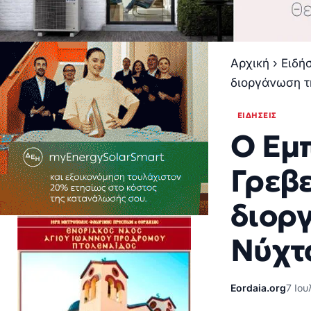
Αρχική
›
Ειδή
διοργάνωση τ
ΕΙΔΉΣΕΙΣ
Ο Εμ
Γρεβ
διορ
Νύχτα
Eordaia.org
7 Ιου