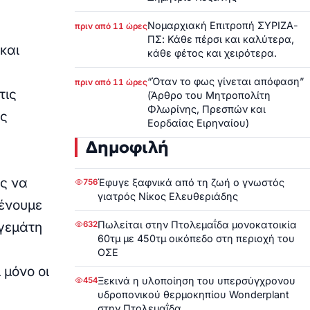
Νομαρχιακή Επιτροπή ΣΥΡΙΖΑ-
πριν από 11 ώρες
ΠΣ: Κάθε πέρσι και καλύτερα,
και
κάθε φέτος και χειρότερα.
“Όταν το φως γίνεται απόφαση”
πριν από 11 ώρες
τις
(Άρθρο του Μητροπολίτη
Φλωρίνης, Πρεσπών και
ας
Εορδαίας Ειρηναίου)
Δημοφιλή
ς να
Έφυγε ξαφνικά από τη ζωή ο γνωστός
756
γιατρός Νίκος Ελευθεριάδης
μένουμε
Πωλείται στην Πτολεμαΐδα μονοκατοικία
 γεμάτη
632
60τμ με 450τμ οικόπεδο στη περιοχή του
ΟΣΕ
 μόνο οι
Ξεκινά η υλοποίηση του υπερσύγχρονου
454
υδροπονικού θερμοκηπίου Wonderplant
στην Πτολεμαΐδα