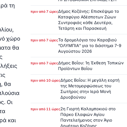
αρά τη
Δήμος Κοζάνης: Επισκέψιμο το
πριν από 7 ώρες
Καταφύγιο Αδέσποτων Ζώων
Συντροφιάς κάθε Δευτέρα,
Τετάρτη και Παρασκευή
λίου,
ανό χώρο
Τα δρομολόγια του Καραβιού
πριν από 7 ώρες
“ΟΛΥΜΠΙΑ” για το διάστημα 7-9
ματα θα
Αυγούστου 2026
ς
Δήμος Βοΐου: 1η Έκθεση Τοπικών
πριν από 7 ώρες
πλήξεις
Προϊόντων Βοΐου
ις
Δήμος Βοΐου: Η μεγάλη εορτή
πριν από 10 ώρες
, θα
της Μεταμορφώσεως του
Σωτήρος στην Ιερά Μονή
πλούσια
Δρυοβούνου
ς. Οι
2η Γιορτή Καλαμποκιού στο
πριν από 11 ώρες
τα
Πάρκο Ελαφιών Αγίου
ρά και
Παντελεήμονος στον Άγιο
Δημήτριο Κοζάνης