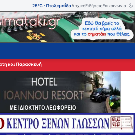
25°C · Πτολεμαΐδα
Αρχική
Ειδήσεις
Επικοινωνία
άρτη και Παρασκευή