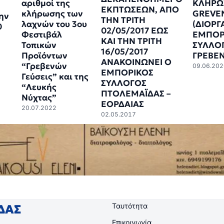
αριθμοί της
ΚΛΗΡΩ
ΕΚΠΤΩΣΕΩΝ, ΑΠΟ
κλήρωσης των
GREVE
την
ΤΗΝ ΤΡΙΤΗ
λαχνών του 3ου
(ΔΙΟΡ
0
02/05/2017 ΕΩΣ
Φεστιβάλ
ΕΜΠΟΡ
ΚΑΙ ΤΗΝ ΤΡΙΤΗ
Τοπικών
ΣΥΛΛΟ
16/05/2017
Προϊόντων
ΓΡΕΒΕ
ΑΝΑΚΟΙΝΩΝΕΙ Ο
“Γρεβενών
09.06.202
ΕΜΠΟΡΙΚΟΣ
Γεύσεις” και της
ΣΥΛΛΟΓΟΣ
“Λευκής
ΠΤΟΛΕΜΑΪΔΑΣ –
Νύχτας”
ΕΟΡΔΑΙΑΣ
20.07.2022
02.05.2017
Ταυτότητα
ΙΔΑΣ
Επικοινωνία