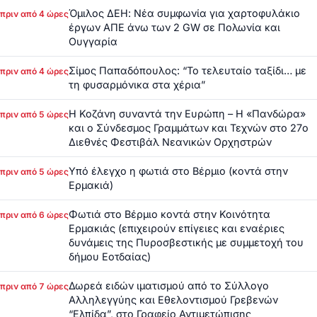
Όμιλος ΔΕΗ: Νέα συμφωνία για χαρτοφυλάκιο
πριν από 4 ώρες
έργων ΑΠΕ άνω των 2 GW σε Πολωνία και
Ουγγαρία
Σίμος Παπαδόπουλος: “Το τελευταίο ταξίδι… με
πριν από 4 ώρες
τη φυσαρμόνικα στα χέρια”
Η Κοζάνη συναντά την Ευρώπη – Η «Πανδώρα»
πριν από 5 ώρες
και ο Σύνδεσμος Γραμμάτων και Τεχνών στο 27ο
Διεθνές Φεστιβάλ Νεανικών Ορχηστρών
Υπό έλεγχο η φωτιά στο Βέρμιο (κοντά στην
πριν από 5 ώρες
Ερμακιά)
Φωτιά στο Βέρμιο κοντά στην Κοινότητα
πριν από 6 ώρες
Ερμακιάς (επιχειρούν επίγειες και εναέριες
δυνάμεις της Πυροσβεστικής με συμμετοχή του
δήμου Εοτδαίας)
Δωρεά ειδών ιματισμού από το Σύλλογο
πριν από 7 ώρες
Αλληλεγγύης και Εθελοντισμού Γρεβενών
“Ελπίδα”, στο Γραφείο Αντιμετώπισης