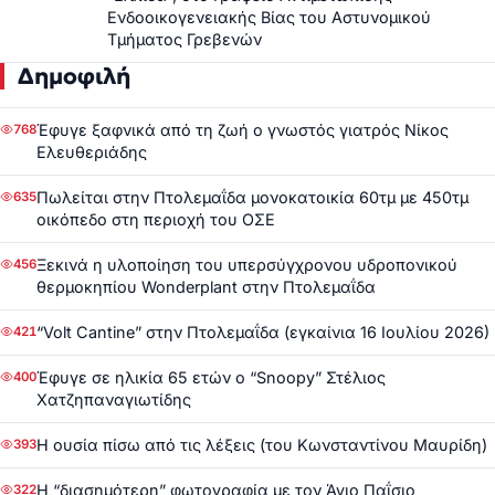
Ενδοοικογενειακής Βίας του Αστυνομικού
Τμήματος Γρεβενών
Δημοφιλή
Έφυγε ξαφνικά από τη ζωή ο γνωστός γιατρός Νίκος
768
Ελευθεριάδης
Πωλείται στην Πτολεμαΐδα μονοκατοικία 60τμ με 450τμ
635
οικόπεδο στη περιοχή του ΟΣΕ
Ξεκινά η υλοποίηση του υπερσύγχρονου υδροπονικού
456
θερμοκηπίου Wonderplant στην Πτολεμαΐδα
“Volt Cantine” στην Πτολεμαΐδα (εγκαίνια 16 Ιουλίου 2026)
421
Έφυγε σε ηλικία 65 ετών ο “Snoopy” Στέλιος
400
Χατζηπαναγιωτίδης
Η ουσία πίσω από τις λέξεις (του Κωνσταντίνου Μαυρίδη)
393
Η “διασημότερη” φωτογραφία με τον Άγιο Παΐσιο
322