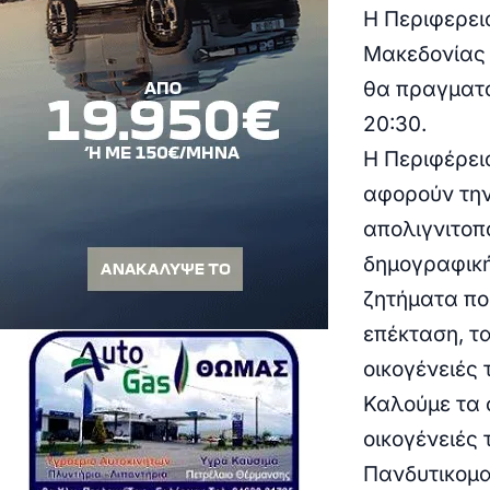
Η Περιφερει
Μακεδονίας 
θα πραγματο
20:30.
Η Περιφέρει
αφορούν την
απολιγνιτοπ
δημογραφική
ζητήματα πο
επέκταση, τα
οικογένειές 
Καλούμε τα 
οικογένειές
Πανδυτικομα