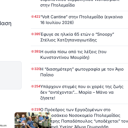
στην Πτολεμαΐδα
“Volt Cantine” στην Πτολεμαΐδα (εγκαίνια
421
άβαση
16 Ιουλίου 2026)
Έφυγε σε ηλικία 65 ετών ο “Snoopy”
395
Στέλιος Χατζηπαναγιωτίδης
Η ουσία πίσω από τις λέξεις (του
391
Κωνσταντίνου Μαυρίδη)
Η “διασημότερη” φωτογραφία με τον Άγιο
320
Παΐσιο
Υπάρχουν στιγμές που οι χαρές της ζωής
254
δεν “αντέχονται”… Μαρία – Μάνο να
ζήσετε!
Ο Πρόεδρος των Εργαζομένων στο
219
Μποδοσάκειο Νοσοκομείο Πτολεμαΐδας
Δημήτρης Παπαδόπουλος “υποδέχεται” τον
Υπουργό Υγείας Άδωνι Γεωργιάδη