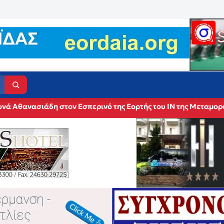
νά Αθανασιάδη στον Εσπερινό της Εορτής του ΙΝ της Μεταμο