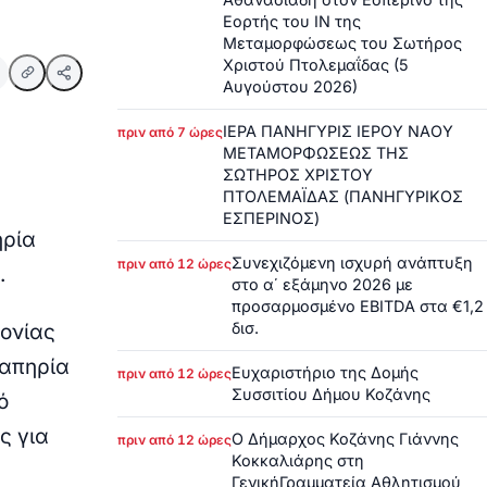
Εορτής του ΙΝ της
Μεταμορφώσεως του Σωτήρος
Χριστού Πτολεμαΐδας (5
Αυγούστου 2026)
ΙΕΡΑ ΠΑΝΗΓΥΡΙΣ ΙΕΡΟΥ ΝΑΟΥ
πριν από 7 ώρες
ΜΕΤΑΜΟΡΦΩΣΕΩΣ ΤΗΣ
ΣΩΤΗΡΟΣ ΧΡΙΣΤΟΥ
ΠΤΟΛΕΜΑΪΔΑΣ (ΠΑΝΗΓΥΡΙΚΟΣ
ΕΣΠΕΡΙΝΟΣ)
ηρία
Συνεχιζόμενη ισχυρή ανάπτυξη
πριν από 12 ώρες
.
στο α΄ εξάμηνο 2026 με
προσαρμοσμένο EBITDA στα €1,2
δισ.
ονίας
ναπηρία
Ευχαριστήριο της Δομής
πριν από 12 ώρες
Συσσιτίου Δήμου Κοζάνης
ό
ς για
Ο Δήμαρχος Κοζάνης Γιάννης
πριν από 12 ώρες
Κοκκαλιάρης στη
ΓενικήΓραμματεία Αθλητισμού