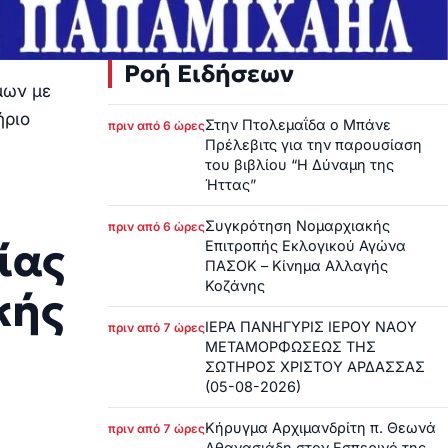
Ροή Ειδήσεων
μων με
ήριο
Στην Πτολεμαΐδα ο Μπάνε
πριν από 6 ώρες
Πρέλεβιτς για την παρουσίαση
του βιβλίου “Η Δύναμη της
Ήττας”
Συγκρότηση Νομαρχιακής
πριν από 6 ώρες
ίας
Επιτροπής Εκλογικού Αγώνα
ΠΑΣΟΚ – Κίνημα Αλλαγής
Κοζάνης
κής
ΙΕΡΑ ΠΑΝΗΓΥΡΙΣ ΙΕΡΟΥ ΝΑΟΥ
πριν από 7 ώρες
ΜΕΤΑΜΟΡΦΩΣΕΩΣ ΤΗΣ
ΣΩΤΗΡΟΣ ΧΡΙΣΤΟΥ ΑΡΔΑΣΣΑΣ
(05-08-2026)
Κήρυγμα Αρχιμανδρίτη π. Θεωνά
πριν από 7 ώρες
Αθανασιάδη στον Εσπερινό της