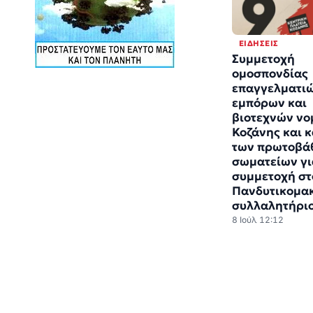
ΕΙΔΉΣΕΙΣ
Συμμετοχή
ομοσπονδίας
επαγγελματι
εμπόρων και
βιοτεχνών νο
Κοζάνης και 
των πρωτοβά
σωματείων γι
συμμετοχή στ
Πανδυτικομα
συλλαλητήρι
8 Ιούλ 12:12