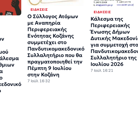
ΕΙΔΉΣΕΙΣ
ΕΙΔΉΣΕΙΣ
Ο Σύλλογος Ατόμων
Κάλεσμα της
με Αναπηρία
Περιφερειακής
Περιφερειακής
Ένωσης Δήμων
Ενότητας Κοζάνης
Δυτικής Μακεδονί
ών
συμμετέχει στο
για συμμετοχή στ
Πανδυτικομακεδονικό
Πανδυτικομακεδο
μού
Συλλαλητήριο που θα
Συλλαλητήριο της
κάλεσμα
πραγματοποιηθεί την
Ιουλίου 2026
θμιων
Πέμπτη 9 Ιουλίου
α
7 Ιούλ 16:21
στην Κοζάνη
ο
7 Ιούλ 16:32
κεδονικό
ο