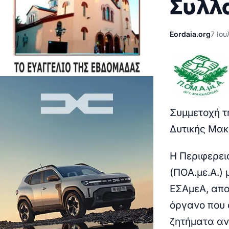
Συλλ
Eordaia.org
7 Ιου
Συμμετοχή τ
Δυτικής Μακ
Η Περιφερει
(ΠΟΑ.με.Α.)
ΕΣΑμεΑ, απο
όργανο που 
ζητήματα αν