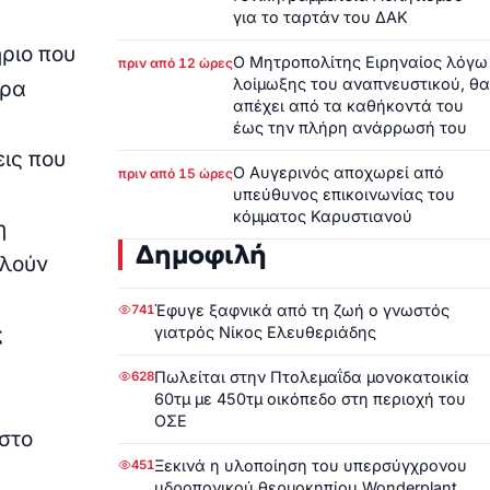
για το ταρτάν του ΔΑΚ
ριο που
Ο Μητροπολίτης Ειρηναίος λόγω
πριν από 12 ώρες
λοίμωξης του αναπνευστικού, θα
ώρα
απέχει από τα καθήκοντά του
έως την πλήρη ανάρρωσή του
εις που
Ο Αυγερινός αποχωρεί από
πριν από 15 ώρες
υπεύθυνος επικοινωνίας του
κόμματος Καρυστιανού
η
Δημοφιλή
ελούν
Έφυγε ξαφνικά από τη ζωή ο γνωστός
741
ς
γιατρός Νίκος Ελευθεριάδης
Πωλείται στην Πτολεμαΐδα μονοκατοικία
628
60τμ με 450τμ οικόπεδο στη περιοχή του
ΟΣΕ
 στο
Ξεκινά η υλοποίηση του υπερσύγχρονου
451
υδροπονικού θερμοκηπίου Wonderplant