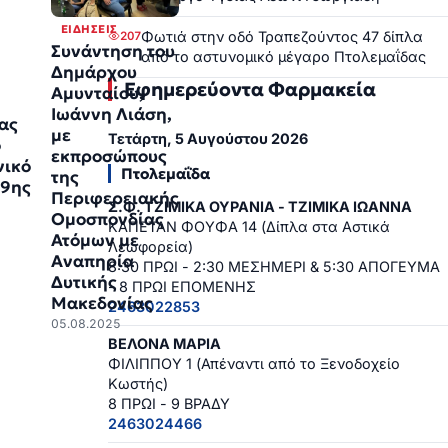
ΕΙΔΉΣΕΙΣ
Φωτιά στην οδό Τραπεζούντος 47 δίπλα
207
Συνάντηση του
από το αστυνομικό μέγαρο Πτολεμαΐδας
Δημάρχου
Εφημερεύοντα Φαρμακεία
Αμυνταίου,
Ιωάννη Λιάση,
ας
με
Τετάρτη, 5 Αυγούστου 2026
ο
εκπροσώπους
νικό
Πτολεμαΐδα
της
 9ης
Περιφερειακής
Σ.Φ. ΤΖΙΜΙΚΑ ΟΥΡΑΝΙΑ - ΤΖΙΜΙΚΑ ΙΩΑΝΝΑ
Ομοσπονδίας
ΚΑΠΕΤΑΝ ΦΟΥΦΑ 14 (Δίπλα στα Αστικά
Ατόμων με
Λεωφορεία)
Αναπηρία
8:30 ΠΡΩΙ - 2:30 ΜΕΣΗΜΕΡΙ & 5:30 ΑΠΟΓΕΥΜΑ
Δυτικής
- 8 ΠΡΩΙ ΕΠΟΜΕΝΗΣ
Μακεδονίας
2463022853
05.08.2025
ΒΕΛΟΝΑ ΜΑΡΙΑ
ΦΙΛΙΠΠΟΥ 1 (Απέναντι από το Ξενοδοχείο
Κωστής)
8 ΠΡΩΙ - 9 ΒΡΑΔΥ
2463024466