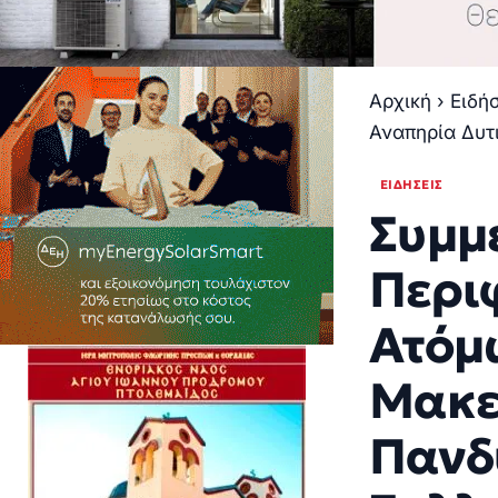
Αρχική
›
Ειδή
Αναπηρία Δυτ
ΕΙΔΉΣΕΙΣ
Συμμ
Περι
Ατόμ
Μακε
Πανδ