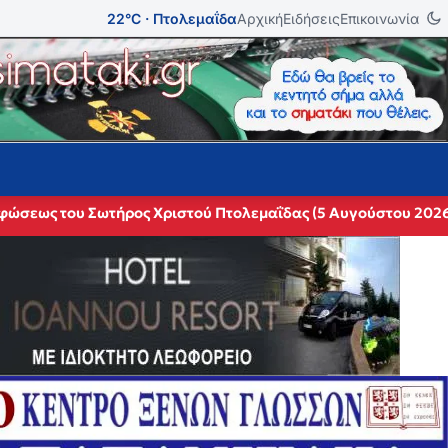
22°C · Πτολεμαΐδα
Αρχική
Ειδήσεις
Επικοινωνία
ρφώσεως του Σωτήρος Χριστού Πτολεμαΐδας (5 Αυγούστου 202