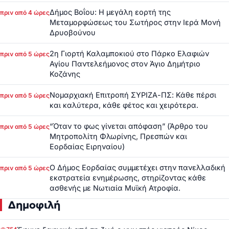
Δήμος Βοΐου: Η μεγάλη εορτή της
πριν από 4 ώρες
Μεταμορφώσεως του Σωτήρος στην Ιερά Μονή
Δρυοβούνου
2η Γιορτή Καλαμποκιού στο Πάρκο Ελαφιών
πριν από 5 ώρες
Αγίου Παντελεήμονος στον Άγιο Δημήτριο
Κοζάνης
Νομαρχιακή Επιτροπή ΣΥΡΙΖΑ-ΠΣ: Κάθε πέρσι
πριν από 5 ώρες
και καλύτερα, κάθε φέτος και χειρότερα.
“Όταν το φως γίνεται απόφαση” (Άρθρο του
πριν από 5 ώρες
Μητροπολίτη Φλωρίνης, Πρεσπών και
Εορδαίας Ειρηναίου)
Ο Δήμος Εορδαίας συμμετέχει στην πανελλαδική
πριν από 5 ώρες
εκστρατεία ενημέρωσης, στηρίζοντας κάθε
ασθενής με Νωτιαία Μυϊκή Ατροφία.
Δημοφιλή