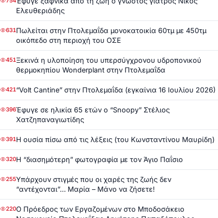
Έφυγε ξαφνικά από τη ζωή ο γνωστός γιατρός Νίκος
754
Ελευθεριάδης
Πωλείται στην Πτολεμαΐδα μονοκατοικία 60τμ με 450τμ
631
οικόπεδο στη περιοχή του ΟΣΕ
Ξεκινά η υλοποίηση του υπερσύγχρονου υδροπονικού
451
θερμοκηπίου Wonderplant στην Πτολεμαΐδα
“Volt Cantine” στην Πτολεμαΐδα (εγκαίνια 16 Ιουλίου 2026)
421
Έφυγε σε ηλικία 65 ετών ο “Snoopy” Στέλιος
396
Χατζηπαναγιωτίδης
Η ουσία πίσω από τις λέξεις (του Κωνσταντίνου Μαυρίδη)
391
Η “διασημότερη” φωτογραφία με τον Άγιο Παΐσιο
320
Υπάρχουν στιγμές που οι χαρές της ζωής δεν
255
“αντέχονται”… Μαρία – Μάνο να ζήσετε!
Ο Πρόεδρος των Εργαζομένων στο Μποδοσάκειο
220