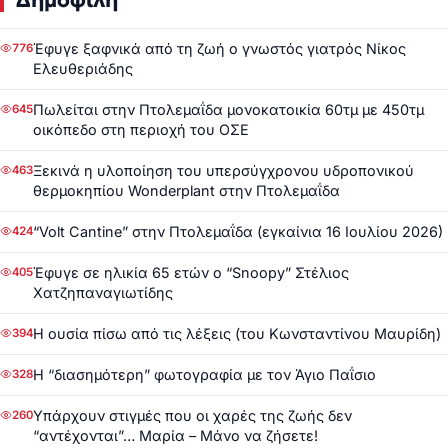
Δημοφιλή
Έφυγε ξαφνικά από τη ζωή ο γνωστός γιατρός Νίκος
776
Ελευθεριάδης
Πωλείται στην Πτολεμαΐδα μονοκατοικία 60τμ με 450τμ
645
οικόπεδο στη περιοχή του ΟΣΕ
Ξεκινά η υλοποίηση του υπερσύγχρονου υδροπονικού
463
θερμοκηπίου Wonderplant στην Πτολεμαΐδα
“Volt Cantine” στην Πτολεμαΐδα (εγκαίνια 16 Ιουλίου 2026)
424
Έφυγε σε ηλικία 65 ετών ο “Snoopy” Στέλιος
405
Χατζηπαναγιωτίδης
Η ουσία πίσω από τις λέξεις (του Κωνσταντίνου Μαυρίδη)
394
Η “διασημότερη” φωτογραφία με τον Άγιο Παΐσιο
328
Υπάρχουν στιγμές που οι χαρές της ζωής δεν
260
“αντέχονται”… Μαρία – Μάνο να ζήσετε!