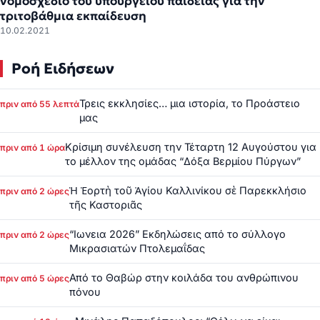
νομοσχέδιο του υπουργείου παιδείας για την
τριτοβάθμια εκπαίδευση
10.02.2021
Ροή Ειδήσεων
Τρεις εκκλησίες… μια ιστορία, το Προάστειο
πριν από 55 λεπτά
μας
Κρίσιμη συνέλευση την Τέταρτη 12 Αυγούστου για
πριν από 1 ώρα
το μέλλον της ομάδας “Δόξα Βερμίου Πύργων”
Ἡ Ἑορτὴ τοῦ Ἁγίου Καλλινίκου σὲ Παρεκκλήσιο
πριν από 2 ώρες
τῆς Καστοριᾶς
“Ιωνεια 2026” Εκδηλώσεις από το σύλλογο
πριν από 2 ώρες
Μικρασιατών Πτολεμαΐδας
Από το Θαβώρ στην κοιλάδα του ανθρώπινου
πριν από 5 ώρες
πόνου