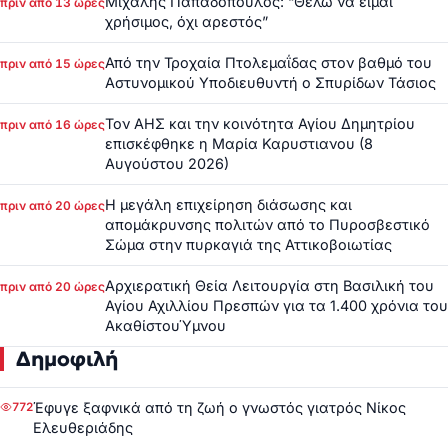
Μιχάλης Παπαδόπουλος: “Θέλω να είμαι
πριν από 13 ώρες
χρήσιμος, όχι αρεστός”
Από την Τροχαία Πτολεμαΐδας στον βαθμό του
πριν από 15 ώρες
Αστυνομικού Υποδιευθυντή ο Σπυρίδων Τάσιος
Τον ΑΗΣ και την κοινότητα Αγίου Δημητρίου
πριν από 16 ώρες
επισκέφθηκε η Μαρία Καρυστιανου (8
Αυγούστου 2026)
Η μεγάλη επιχείρηση διάσωσης και
πριν από 20 ώρες
απομάκρυνσης πολιτών από το Πυροσβεστικό
Σώμα στην πυρκαγιά της Αττικοβοιωτίας
Αρχιερατική Θεία Λειτουργία στη Βασιλική του
πριν από 20 ώρες
Αγίου Αχιλλίου Πρεσπών για τα 1.400 χρόνια του
ΑκαθίστουΎμνου
Δημοφιλή
Έφυγε ξαφνικά από τη ζωή ο γνωστός γιατρός Νίκος
772
Ελευθεριάδης