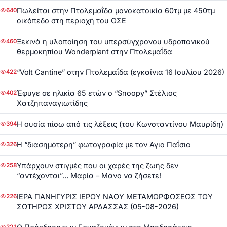
Πωλείται στην Πτολεμαΐδα μονοκατοικία 60τμ με 450τμ
640
οικόπεδο στη περιοχή του ΟΣΕ
Ξεκινά η υλοποίηση του υπερσύγχρονου υδροπονικού
460
θερμοκηπίου Wonderplant στην Πτολεμαΐδα
“Volt Cantine” στην Πτολεμαΐδα (εγκαίνια 16 Ιουλίου 2026)
422
Έφυγε σε ηλικία 65 ετών ο “Snoopy” Στέλιος
402
Χατζηπαναγιωτίδης
Η ουσία πίσω από τις λέξεις (του Κωνσταντίνου Μαυρίδη)
394
Η “διασημότερη” φωτογραφία με τον Άγιο Παΐσιο
326
Υπάρχουν στιγμές που οι χαρές της ζωής δεν
258
“αντέχονται”… Μαρία – Μάνο να ζήσετε!
ΙΕΡΑ ΠΑΝΗΓΥΡΙΣ ΙΕΡΟΥ ΝΑΟΥ ΜΕΤΑΜΟΡΦΩΣΕΩΣ ΤΟΥ
226
ΣΩΤΗΡΟΣ ΧΡΙΣΤΟΥ ΑΡΔΑΣΣΑΣ (05-08-2026)
221