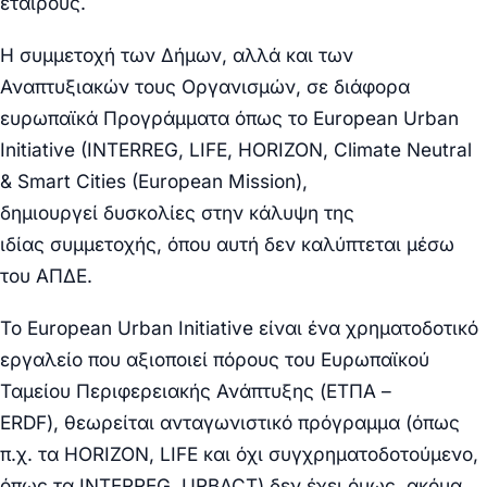
εταίρους.
Η συμμετοχή των Δήμων, αλλά και των
Αναπτυξιακών τους Οργανισμών, σε διάφορα
ευρωπαϊκά Προγράμματα όπως το European Urban
Initiative (INTERREG, LIFE, HORIZON, Climate Neutral
& Smart Cities (European Mission),
δημιουργεί
δυσκολίες στην κάλυψη της
ιδίας
συμμετοχής,
όπου αυτή δεν καλύπτεται μέσω
του ΑΠΔΕ.
Το
European Urban Initiative
είναι ένα χρηματοδοτικό
εργαλείο που αξιοποιεί πόρους του
Ευρωπαϊκού
Ταμείου Περιφερειακής Ανάπτυξης (ΕΤΠΑ –
ERDF),
θεωρείται ανταγωνιστικό πρόγραμμα (όπως
π.χ. τα HORIZON, LIFE και όχι συγχρηματοδοτούμενο,
όπως τα INTERREG, URBACT)
δεν
έχει,όμως, ακόμα