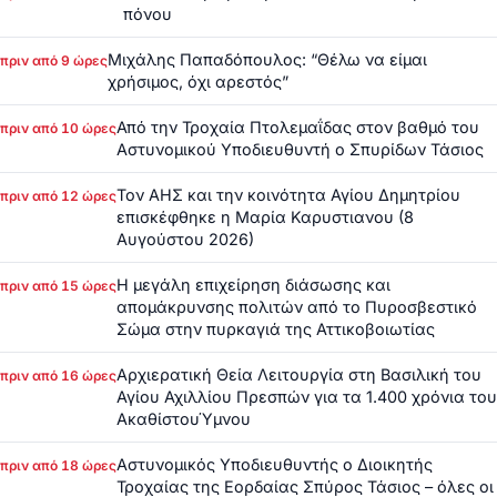
πόνου
Μιχάλης Παπαδόπουλος: “Θέλω να είμαι
πριν από 9 ώρες
χρήσιμος, όχι αρεστός”
Από την Τροχαία Πτολεμαΐδας στον βαθμό του
πριν από 10 ώρες
Αστυνομικού Υποδιευθυντή ο Σπυρίδων Τάσιος
Τον ΑΗΣ και την κοινότητα Αγίου Δημητρίου
πριν από 12 ώρες
επισκέφθηκε η Μαρία Καρυστιανου (8
Αυγούστου 2026)
Η μεγάλη επιχείρηση διάσωσης και
πριν από 15 ώρες
απομάκρυνσης πολιτών από το Πυροσβεστικό
Σώμα στην πυρκαγιά της Αττικοβοιωτίας
Αρχιερατική Θεία Λειτουργία στη Βασιλική του
πριν από 16 ώρες
Αγίου Αχιλλίου Πρεσπών για τα 1.400 χρόνια του
ΑκαθίστουΎμνου
Αστυνομικός Υποδιευθυντής ο Διοικητής
πριν από 18 ώρες
Τροχαίας της Εορδαίας Σπύρος Τάσιος – όλες οι