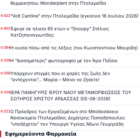
θερμοκηπίου Wonderplant στην Πτολεμαΐδα
“Volt Cantine” στην Πτολεμαΐδα (εγκαίνια 16 Ιουλίου 2026)
422
Έφυγε σε ηλικία 65 ετών ο “Snoopy” Στέλιος
402
Χατζηπαναγιωτίδης
Η ουσία πίσω από τις λέξεις (του Κωνσταντίνου Μαυρίδη)
394
Η “διασημότερη” φωτογραφία με τον Άγιο Παΐσιο
326
Υπάρχουν στιγμές που οι χαρές της ζωής δεν
258
“αντέχονται”… Μαρία – Μάνο να ζήσετε!
ΙΕΡΑ ΠΑΝΗΓΥΡΙΣ ΙΕΡΟΥ ΝΑΟΥ ΜΕΤΑΜΟΡΦΩΣΕΩΣ ΤΟΥ
226
ΣΩΤΗΡΟΣ ΧΡΙΣΤΟΥ ΑΡΔΑΣΣΑΣ (05-08-2026)
Ο Πρόεδρος των Εργαζομένων στο Μποδοσάκειο
221
Νοσοκομείο Πτολεμαΐδας Δημήτρης Παπαδόπουλος
“υποδέχεται” τον Υπουργό Υγείας Άδωνι Γεωργιάδη
Εφημερεύοντα Φαρμακεία