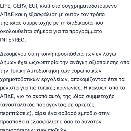
LIFE, CERV, EUI, κλπ) στο συγχρηματοδοτούμενο
ΑΠΔΕ και η
εξασφάλιση
μ’ αυτόν τον τρόπο
της
ιδίας
συμμετοχής με τη διαδικασία που
ακολουθείται σήμερα για τα προγράμματα
INTERREG.
Δεδομένου ότι η κοινή προσπάθεια των εν λόγω
Δήμων έχει ωςαφετηρία την ανάγκη
αξιοποίησης
από
την Τοπική Αυτοδιοίκηση των
ευρωπαϊκών
χρηματοδοτικών εργαλείων,
αποκομίζοντας έτσι
τα
μέγιστα
για τις τοπικές κοινωνίες. Η κάλυψη από το
ΑΠΔΕ, για το σκοπό αυτό, της ιδίας συμμετοχής
(
ανασταλτικός παράγοντας
σε αρκετές
περιπτώσεις),
αίρει
ένα
σοβαρό εμπόδιο
στην
προσπάθεια εξασφάλισης όσο το δυνατόν
περισσότερων ευρωπαϊκών