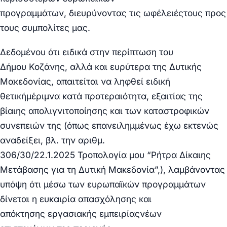
προγραμμάτων,
διευρύνοντας
τις
ωφέλειές
τους προς
τους συμπολίτες μας.
Δεδομένου ότι ειδικά στην περίπτωση του
Δήμου
Κοζάνης,
αλλά και ευρύτερα της
Δυτικής
Μακεδονίας,
απαιτείται να ληφθεί
ειδική
θετική
μέριμνα κατά
προτεραιότητα,
εξαιτίας της
βίαιης απολιγνιτοποίησης και των καταστροφικών
συνεπειών της (όπως επανειλημμένως έχω εκτενώς
αναδείξει, βλ. την αριθμ.
306/30/22.1.2025
Τροπολογία
μου “
Ρήτρα Δίκαιης
Μετάβασης
για τη Δυτική Μακεδονία
”,), λαμβάνοντας
υπόψη ότι μέσω των ευρωπαϊκών προγραμμάτων
δίνεται η ευκαιρία απασχόλησης και
απόκτησης
εργασιακής εμπειρίας
νέων