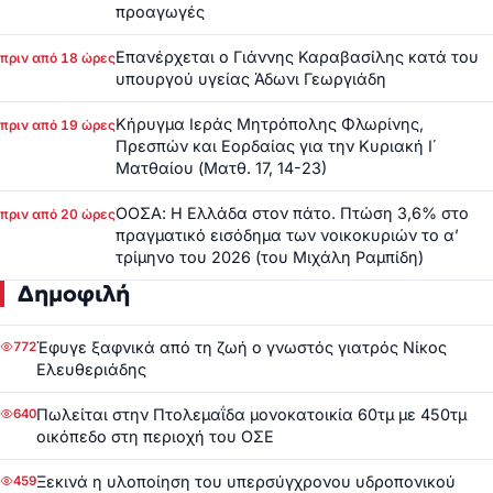
προαγωγές
Επανέρχεται ο Γιάννης Καραβασίλης κατά του
πριν από 18 ώρες
υπουργού υγείας Άδωνι Γεωργιάδη
Κήρυγμα Ιεράς Μητρόπολης Φλωρίνης,
πριν από 19 ώρες
Πρεσπών και Εορδαίας για την Κυριακή Ι΄
Ματθαίου (Ματθ. 17, 14-23)
ΟΟΣΑ: Η Ελλάδα στον πάτο. Πτώση 3,6% στο
πριν από 20 ώρες
πραγματικό εισόδημα των νοικοκυριών το α’
τρίμηνο του 2026 (του Μιχάλη Ραμπίδη)
Δημοφιλή
Έφυγε ξαφνικά από τη ζωή ο γνωστός γιατρός Νίκος
772
Ελευθεριάδης
Πωλείται στην Πτολεμαΐδα μονοκατοικία 60τμ με 450τμ
640
οικόπεδο στη περιοχή του ΟΣΕ
Ξεκινά η υλοποίηση του υπερσύγχρονου υδροπονικού
459