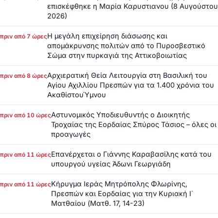
επισκέφθηκε η Μαρία Καρυστιανου (8 Αυγούστου
2026)
Η μεγάλη επιχείρηση διάσωσης και
πριν από 7 ώρες
απομάκρυνσης πολιτών από το Πυροσβεστικό
Σώμα στην πυρκαγιά της Αττικοβοιωτίας
Αρχιερατική Θεία Λειτουργία στη Βασιλική του
πριν από 8 ώρες
Αγίου Αχιλλίου Πρεσπών για τα 1.400 χρόνια του
ΑκαθίστουΎμνου
Αστυνομικός Υποδιευθυντής ο Διοικητής
πριν από 10 ώρες
Τροχαίας της Εορδαίας Σπύρος Τάσιος – όλες οι
προαγωγές
Επανέρχεται ο Γιάννης Καραβασίλης κατά του
πριν από 11 ώρες
υπουργού υγείας Άδωνι Γεωργιάδη
Κήρυγμα Ιεράς Μητρόπολης Φλωρίνης,
πριν από 11 ώρες
Πρεσπών και Εορδαίας για την Κυριακή Ι΄
Ματθαίου (Ματθ. 17, 14-23)