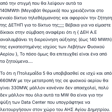
από την στιγμή που θα λείψουν αυτά τα
140MWth (Μεγαβάτ θερμικά) που χρειάζονται στο
ενιαίο δίκτυο τηλεθέρμανσης και αφορούν την ζήτηση
της ΔΕΤΗΠ για το δίκτυο της;;;; Βέβαια για να είμαστε
δίκαιοι στην σύμβαση αναφέρει ότι η { ΔΕΗ Α.Ε
αναλαμβάνει τη διερεύνηση αύξησης (έως 140 MWth)
της εγκατεστημένης ισχύος των Λεβήτων Φυσικού
Αερίου }, Το πόσο όμως θα επιτευχθεί είναι ένα από
τα ζητούμενα….
Το ότι η Πτολεμαΐδα 5 θα υποβιβασθεί σε ισχύ και από
660ΜW με την μετατροπή της σε φυσικού αερίου θα
γίνει 330MW, μάλλον κανέναν δεν απασχολεί, πολύ
δεν μάλλον που όλα αυτά τα ΜW θα είναι για την
ψύξη των Data Center που υπογράφτηκε να
λειτουργήσουν στον χώρο του ΑΗΣ Αγίου Δημητρίου.