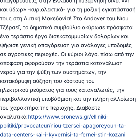
απαγορεύσεις, στην Ελλάδα η κυβέρνηση δίνει «γη
και ύδωρ» -κυριολεκτικά- για τη μαζική εγκατάστασή
τους στη Δυτική Μακεδονία! Στο Andover του Νιου
Τζέρσεϊ, το δημοτικό συμβούλιο ακύρωσε πρόσφατα
ένα τεράστιο έργο δισεκατομμυρίων δολαρίων και
ψήφισε γενική απαγόρευση για ανάλογες υποδομές
σε αγροτικές περιοχές. Οι κύριοι λόγοι πίσω από την
απόφαση αφορούσαν την τεράστια κατανάλωση
νερού για την ψύξη των συστημάτων, την
κατακόρυφη αύξηση του κόστους του
ηλεκτρικού ρεύματος για τους καταναλωτές, την
περιβαλλοντική υποβάθμιση και την πλήρη αλλοίωση
του χαρακτήρα της περιοχής. Διαβάστε
αναλυτικά
https://www.pronews.gr/elliniki-
politiki/provocateur/niou-tzersei-apagoreyoun-ta-
data-centers-kai-i-kyvernisi-ta-fernei-stin-kozani