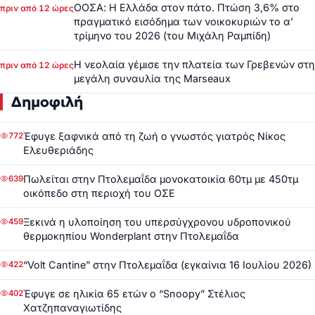
ΟΟΣΑ: Η Ελλάδα στον πάτο. Πτώση 3,6% στο
πριν από 12 ώρες
πραγματικό εισόδημα των νοικοκυριών το α’
τρίμηνο του 2026 (του Μιχάλη Ραμπίδη)
Η νεολαία γέμισε την πλατεία των Γρεβενών στη
πριν από 12 ώρες
μεγάλη συναυλία της Marseaux
Δημοφιλή
Έφυγε ξαφνικά από τη ζωή ο γνωστός γιατρός Νίκος
772
Ελευθεριάδης
Πωλείται στην Πτολεμαΐδα μονοκατοικία 60τμ με 450τμ
639
οικόπεδο στη περιοχή του ΟΣΕ
Ξεκινά η υλοποίηση του υπερσύγχρονου υδροπονικού
459
θερμοκηπίου Wonderplant στην Πτολεμαΐδα
“Volt Cantine” στην Πτολεμαΐδα (εγκαίνια 16 Ιουλίου 2026)
422
Έφυγε σε ηλικία 65 ετών ο “Snoopy” Στέλιος
402
Χατζηπαναγιωτίδης