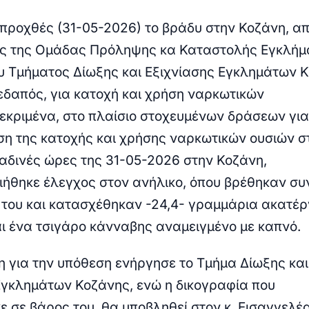
προχθές (31-05-2026) το βράδυ στην Κοζάνη, α
ύς της Ομάδας Πρόληψης κα Καταστολής Εγκλήμ
του Τμήματος Δίωξης και Εξιχνίασης Εγκλημάτων 
εδαπός, για κατοχή και χρήση ναρκωτικών
εκριμένα, στο πλαίσιο στοχευμένων δράσεων για
η της κατοχής και χρήσης ναρκωτικών ουσιών σ
ραδινές ώρες της 31-05-2026 στην Κοζάνη,
ήθηκε έλεγχος στον ανήλικο, όπου βρέθηκαν συ
 του και κατασχέθηκαν
-24,4-
γραμμάρια ακατέρ
ι ένα τσιγάρο κάνναβης αναμειγμένο με καπνό.
 για την υπόθεση ενήργησε το Τμήμα Δίωξης και
Εγκλημάτων Κοζάνης, ενώ η δικογραφία που
ε σε βάρος του, θα υποβληθεί στον κ. Εισαγγελέ