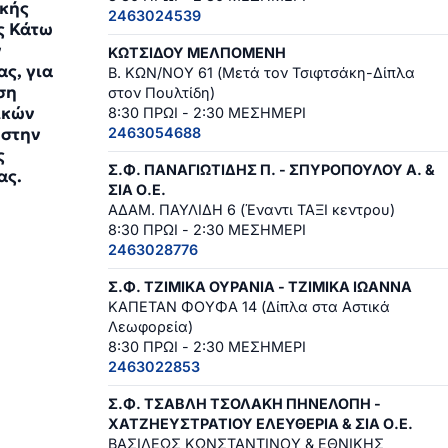
κής
2463024539
ς Κάτω
ν
ΚΩΤΣΙΔΟΥ ΜΕΛΠΟΜΕΝΗ
ς, για
Β. ΚΩΝ/ΝΟΥ 61 (Μετά τον Τσιφτσάκη-Δίπλα
ση
στον Πουλτίδη)
ικών
8:30 ΠΡΩΙ - 2:30 ΜΕΣΗΜΕΡΙ
 στην
2463054688
ς
Σ.Φ. ΠΑΝΑΓΙΩΤΙΔΗΣ Π. - ΣΠΥΡΟΠΟΥΛΟΥ Α. &
ας.
ΣΙΑ Ο.Ε.
5
ΑΔΑΜ. ΠΑΥΛΙΔΗ 6 (Έναντι ΤΑΞΙ κεντρου)
8:30 ΠΡΩΙ - 2:30 ΜΕΣΗΜΕΡΙ
2463028776
Σ.Φ. ΤΖΙΜΙΚΑ ΟΥΡΑΝΙΑ - ΤΖΙΜΙΚΑ ΙΩΑΝΝΑ
ΚΑΠΕΤΑΝ ΦΟΥΦΑ 14 (Δίπλα στα Αστικά
Λεωφορεία)
8:30 ΠΡΩΙ - 2:30 ΜΕΣΗΜΕΡΙ
2463022853
Σ.Φ. ΤΣΑΒΛΗ ΤΣΟΛΑΚΗ ΠΗΝΕΛΟΠΗ -
ΧΑΤΖΗΕΥΣΤΡΑΤΙΟΥ ΕΛΕΥΘΕΡΙΑ & ΣΙΑ Ο.Ε.
ΒΑΣΙΛΕΩΣ ΚΩΝΣΤΑΝΤΙΝΟΥ & ΕΘΝΙΚΗΣ