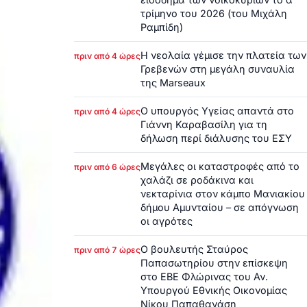
τρίμηνο του 2026 (του Μιχάλη
Ραμπίδη)
Η νεολαία γέμισε την πλατεία των
πριν από 4 ώρες
Γρεβενών στη μεγάλη συναυλία
της Marseaux
Ο υπουργός Υγείας απαντά στο
πριν από 4 ώρες
Γιάννη Καραβασίλη για τη
δήλωση περί διάλυσης του ΕΣΥ
Μεγάλες οι καταστροφές από το
πριν από 6 ώρες
χαλάζι σε ροδάκινα και
νεκταρίνια στον κάμπο Μανιακίου
δήμου Αμυνταίου – σε απόγνωση
οι αγρότες
Ο βουλευτής Σταύρος
πριν από 7 ώρες
Παπασωτηρίου στην επίσκεψη
στο ΕΒΕ Φλώρινας του Αν.
Υπουργού Εθνικής Οικονομίας
Νίκου Παπαθανάση