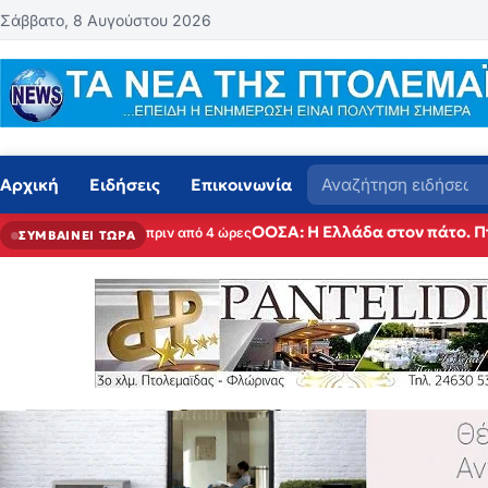
Μετάβαση στο περιεχόμενο
Σάββατο, 8 Αυγούστου 2026
Αναζήτηση
Αρχική
Ειδήσεις
Επικοινωνία
ΟΟΣΑ: Η Ελλάδα στον πάτο. Π
πριν από 4 ώρες
ΣΥΜΒΑΙΝΕΙ ΤΩΡΑ