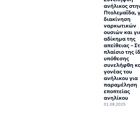
ανήλικος στη
Πτολεμαΐδα, 
διακίνηση
ναρκωτικών
ουσιών και γι
αδίκημα της
απείθειας – Σ
πλαίσιο της ί
υπόθεσης
συνελήφθη κα
γονέας του
ανήλικου για
παραμέληση
εποπτείας
ανηλίκου
01.08.2025