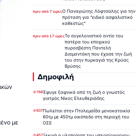
Ο Παναγιώτης Λόφτσαλης για την
πριν από 7 ώρες
πρόταση για “ειδικό ασφαλιστικό
καθεστώς”
Το συγκλονιστικό αντίο του
πριν από 17 ώρες
πατέρα του εποχικού
πυροσβέστη Παντελή
Διαμαντάκη που έχασε την ζωή
του στην πυρκαγιά της Κρύας
Βρύσης
Δημοφιλή
ικών
Έφυγε ξαφνικά από τη ζωή ο γνωστός
768
γιατρός Νίκος Ελευθεριάδης
Πωλείται στην Πτολεμαΐδα μονοκατοικία
637
60τμ με 450τμ οικόπεδο στη περιοχή του
ένο με
ΟΣΕ
Ξεκινά η υλοποίηση του υπερσύγχρονου
457