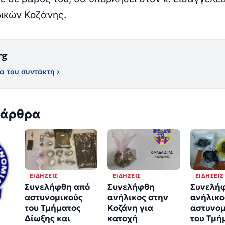
ικών Κοζάνης.
rg
α του συντάκτη ›
 άρθρα
ΕΙΔΉΣΕΙΣ
ΕΙΔΉΣΕΙΣ
ΕΙΔΉΣΕΙΣ
Συνελήφθη από
Συνελήφθη
Συνελή
αστυνομικούς
ανήλικος στην
ανήλικο
του Τμήματος
Κοζάνη για
αστυνομ
Δίωξης και
κατοχή
του Τμή