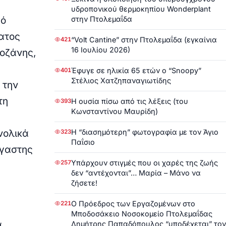
υδροπονικού θερμοκηπίου Wonderplant
στην Πτολεμαΐδα
πό
ατος
“Volt Cantine” στην Πτολεμαΐδα (εγκαίνια
421
16 Ιουλίου 2026)
Κοζάνης,
Έφυγε σε ηλικία 65 ετών ο “Snoopy”
401
Στέλιος Χατζηπαναγιωτίδης
 την
τη
Η ουσία πίσω από τις λέξεις (του
393
Κωνσταντίνου Μαυρίδη)
Η “διασημότερη” φωτογραφία με τον Άγιο
νολικά
323
Παΐσιο
γαστης
Υπάρχουν στιγμές που οι χαρές της ζωής
257
δεν “αντέχονται”… Μαρία – Μάνο να
ζήσετε!
Ο Πρόεδρος των Εργαζομένων στο
221
Μποδοσάκειο Νοσοκομείο Πτολεμαΐδας
α
Δημήτρης Παπαδόπουλος “υποδέχεται” τον