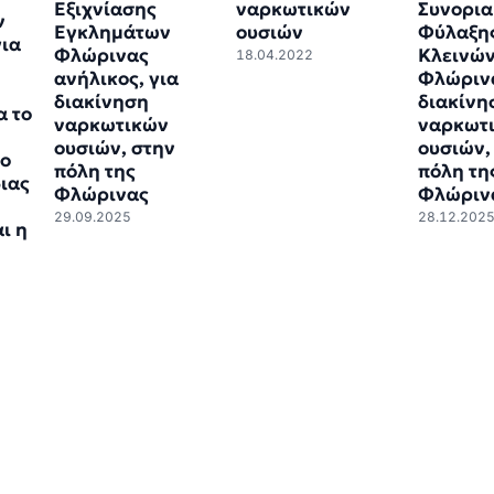
Εξιχνίασης
ναρκωτικών
Συνορια
ν
Εγκλημάτων
ουσιών
Φύλαξη
για
Φλώρινας
Κλεινώ
18.04.2022
ανήλικος, για
Φλώρινα
διακίνηση
διακίνη
α το
ναρκωτικών
ναρκωτ
ουσιών, στην
ουσιών,
το
πόλη της
πόλη τη
διας
Φλώρινας
Φλώριν
29.09.2025
28.12.202
ι η