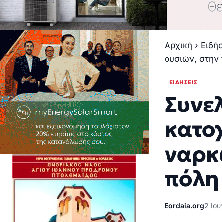
Αρχική
›
Ειδή
ουσιών, στην
ΕΙΔΉΣΕΙΣ
Συνε
κατο
ναρκ
πόλη
Eordaia.org
2 Ιου