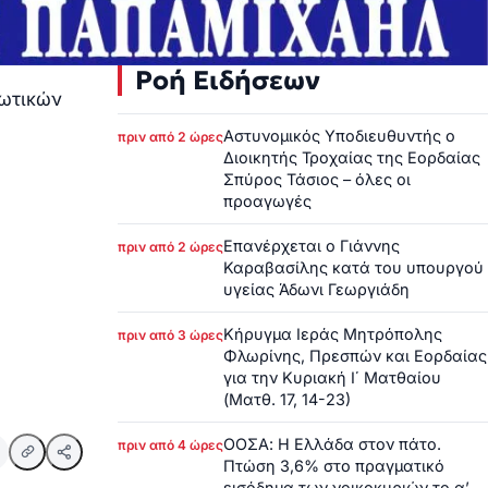
Ροή Ειδήσεων
κωτικών
Αστυνομικός Υποδιευθυντής ο
πριν από 2 ώρες
Διοικητής Τροχαίας της Εορδαίας
Σπύρος Τάσιος – όλες οι
προαγωγές
Επανέρχεται ο Γιάννης
πριν από 2 ώρες
Καραβασίλης κατά του υπουργού
υγείας Άδωνι Γεωργιάδη
Κήρυγμα Ιεράς Μητρόπολης
πριν από 3 ώρες
Φλωρίνης, Πρεσπών και Εορδαίας
για την Κυριακή Ι΄ Ματθαίου
(Ματθ. 17, 14-23)
ΟΟΣΑ: Η Ελλάδα στον πάτο.
πριν από 4 ώρες
Πτώση 3,6% στο πραγματικό
εισόδημα των νοικοκυριών το α’