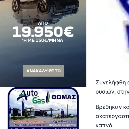
Συνελήφθη α
ουσιών, στη
Βρέθηκαν κα
ακατέργαστη
καπνό.