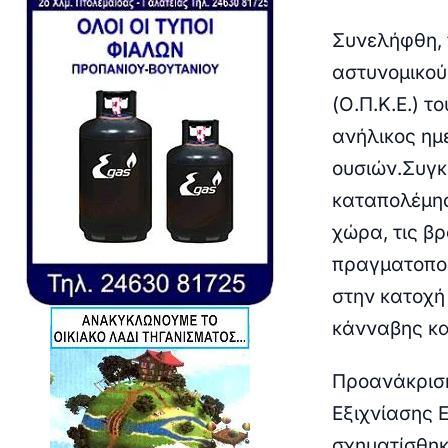
Συνελήφθη, 
αστυνομικο
(Ο.Π.Κ.Ε.) 
ανήλικος ημ
ουσιών.Συγκ
καταπολέμησ
χώρα, τις β
πραγματοποι
στην κατοχή
κάνναβης κα
Προανάκριση
Εξιχνίασης 
σχηματίσθηκ