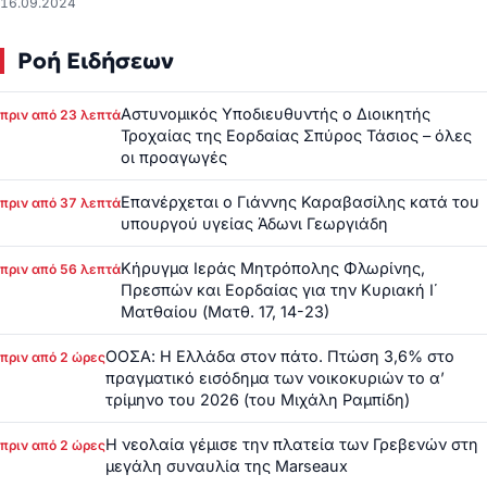
16.09.2024
Ροή Ειδήσεων
Αστυνομικός Υποδιευθυντής ο Διοικητής
πριν από 23 λεπτά
Τροχαίας της Εορδαίας Σπύρος Τάσιος – όλες
οι προαγωγές
Επανέρχεται ο Γιάννης Καραβασίλης κατά του
πριν από 37 λεπτά
υπουργού υγείας Άδωνι Γεωργιάδη
Κήρυγμα Ιεράς Μητρόπολης Φλωρίνης,
πριν από 56 λεπτά
Πρεσπών και Εορδαίας για την Κυριακή Ι΄
Ματθαίου (Ματθ. 17, 14-23)
ΟΟΣΑ: Η Ελλάδα στον πάτο. Πτώση 3,6% στο
πριν από 2 ώρες
πραγματικό εισόδημα των νοικοκυριών το α’
τρίμηνο του 2026 (του Μιχάλη Ραμπίδη)
Η νεολαία γέμισε την πλατεία των Γρεβενών στη
πριν από 2 ώρες
μεγάλη συναυλία της Marseaux