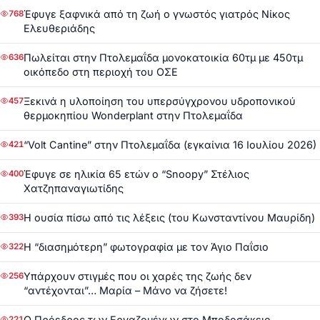
Έφυγε ξαφνικά από τη ζωή ο γνωστός γιατρός Νίκος
768
Ελευθεριάδης
Πωλείται στην Πτολεμαΐδα μονοκατοικία 60τμ με 450τμ
636
οικόπεδο στη περιοχή του ΟΣΕ
Ξεκινά η υλοποίηση του υπερσύγχρονου υδροπονικού
457
θερμοκηπίου Wonderplant στην Πτολεμαΐδα
“Volt Cantine” στην Πτολεμαΐδα (εγκαίνια 16 Ιουλίου 2026)
421
Έφυγε σε ηλικία 65 ετών ο “Snoopy” Στέλιος
400
Χατζηπαναγιωτίδης
Η ουσία πίσω από τις λέξεις (του Κωνσταντίνου Μαυρίδη)
393
Η “διασημότερη” φωτογραφία με τον Άγιο Παΐσιο
322
Υπάρχουν στιγμές που οι χαρές της ζωής δεν
256
“αντέχονται”… Μαρία – Μάνο να ζήσετε!
Ο Πρόεδρος των Εργαζομένων στο Μποδοσάκειο
221