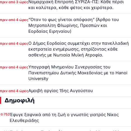
Νομαρχιακή Επιτροπή ΣΥΡΙΖΑ-ΠΣ: Κάθε πέρσι
πριν από 3 ώρες
και καλύτερα, κάθε φέτος και χειρότερα.
“Όταν το φως γίνεται απόφαση” (Άρθρο του
πριν από 4 ώρες
Μητροπολίτη Φλωρίνης, Πρεσπών και
Εορδαίας Ειρηναίου)
Ο Δήμος Εορδαίας συμμετέχει στην πανελλαδική
πριν από 4 ώρες
εκστρατεία ενημέρωσης, στηρίζοντας κάθε
ασθενής με Νωτιαία Μυϊκή Ατροφία.
Υπογραφή Μνημονίου Συνεργασίας του
πριν από 4 ώρες
Πανεπιστημίου Δυτικής Μακεδονίας με το Hanoi
University
Αμοιβή αργίας 15ης Αυγούστου
πριν από 4 ώρες
Δημοφιλή
Έφυγε ξαφνικά από τη ζωή ο γνωστός γιατρός Νίκος
753
Ελευθεριάδης