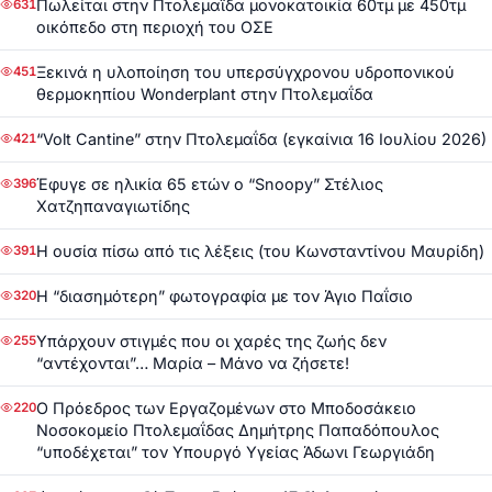
Πωλείται στην Πτολεμαΐδα μονοκατοικία 60τμ με 450τμ
631
οικόπεδο στη περιοχή του ΟΣΕ
Ξεκινά η υλοποίηση του υπερσύγχρονου υδροπονικού
451
θερμοκηπίου Wonderplant στην Πτολεμαΐδα
“Volt Cantine” στην Πτολεμαΐδα (εγκαίνια 16 Ιουλίου 2026)
421
Έφυγε σε ηλικία 65 ετών ο “Snoopy” Στέλιος
396
Χατζηπαναγιωτίδης
Η ουσία πίσω από τις λέξεις (του Κωνσταντίνου Μαυρίδη)
391
Η “διασημότερη” φωτογραφία με τον Άγιο Παΐσιο
320
Υπάρχουν στιγμές που οι χαρές της ζωής δεν
255
“αντέχονται”… Μαρία – Μάνο να ζήσετε!
Ο Πρόεδρος των Εργαζομένων στο Μποδοσάκειο
220
Νοσοκομείο Πτολεμαΐδας Δημήτρης Παπαδόπουλος
“υποδέχεται” τον Υπουργό Υγείας Άδωνι Γεωργιάδη