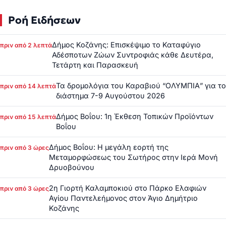
Ροή Ειδήσεων
Δήμος Κοζάνης: Επισκέψιμο το Καταφύγιο
πριν από 2 λεπτά
Αδέσποτων Ζώων Συντροφιάς κάθε Δευτέρα,
Τετάρτη και Παρασκευή
Τα δρομολόγια του Καραβιού “ΟΛΥΜΠΙΑ” για το
πριν από 14 λεπτά
διάστημα 7-9 Αυγούστου 2026
Δήμος Βοΐου: 1η Έκθεση Τοπικών Προϊόντων
πριν από 15 λεπτά
Βοΐου
Δήμος Βοΐου: Η μεγάλη εορτή της
πριν από 3 ώρες
Μεταμορφώσεως του Σωτήρος στην Ιερά Μονή
Δρυοβούνου
2η Γιορτή Καλαμποκιού στο Πάρκο Ελαφιών
πριν από 3 ώρες
Αγίου Παντελεήμονος στον Άγιο Δημήτριο
Κοζάνης