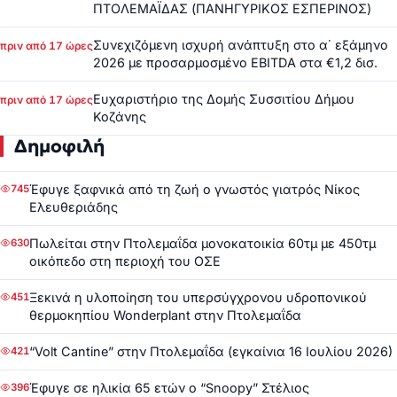
ΠΤΟΛΕΜΑΪΔΑΣ (ΠΑΝΗΓΥΡΙΚΟΣ ΕΣΠΕΡΙΝΟΣ)
Συνεχιζόμενη ισχυρή ανάπτυξη στο α΄ εξάμηνο
πριν από 17 ώρες
2026 με προσαρμοσμένο EBITDA στα €1,2 δισ.
Ευχαριστήριο της Δομής Συσσιτίου Δήμου
πριν από 17 ώρες
Κοζάνης
Δημοφιλή
Έφυγε ξαφνικά από τη ζωή ο γνωστός γιατρός Νίκος
745
Ελευθεριάδης
Πωλείται στην Πτολεμαΐδα μονοκατοικία 60τμ με 450τμ
630
οικόπεδο στη περιοχή του ΟΣΕ
Ξεκινά η υλοποίηση του υπερσύγχρονου υδροπονικού
451
θερμοκηπίου Wonderplant στην Πτολεμαΐδα
“Volt Cantine” στην Πτολεμαΐδα (εγκαίνια 16 Ιουλίου 2026)
421
Έφυγε σε ηλικία 65 ετών ο “Snoopy” Στέλιος
396