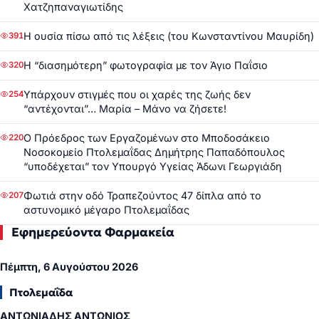
Χατζηπαναγιωτίδης
Η ουσία πίσω από τις λέξεις (του Κωνσταντίνου Μαυρίδη)
391
Η “διασημότερη” φωτογραφία με τον Άγιο Παΐσιο
320
Υπάρχουν στιγμές που οι χαρές της ζωής δεν
254
“αντέχονται”… Μαρία – Μάνο να ζήσετε!
Ο Πρόεδρος των Εργαζομένων στο Μποδοσάκειο
220
Νοσοκομείο Πτολεμαΐδας Δημήτρης Παπαδόπουλος
“υποδέχεται” τον Υπουργό Υγείας Άδωνι Γεωργιάδη
Φωτιά στην οδό Τραπεζούντος 47 δίπλα από το
207
αστυνομικό μέγαρο Πτολεμαΐδας
Εφημερεύοντα Φαρμακεία
Πέμπτη, 6 Αυγούστου 2026
Πτολεμαΐδα
ΑΝΤΩΝΙΑΔΗΣ ΑΝΤΩΝΙΟΣ