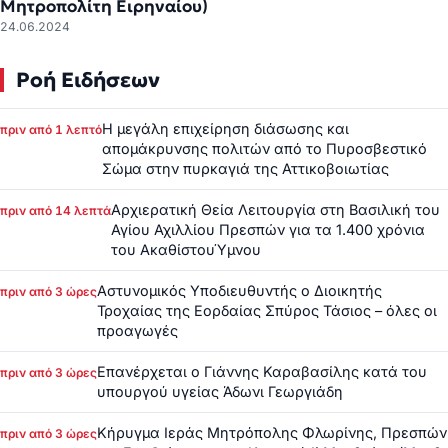
Μητροπολίτη Ειρηναίου)
24.06.2024
Ροή Ειδήσεων
Η μεγάλη επιχείρηση διάσωσης και
πριν από 1 λεπτό
απομάκρυνσης πολιτών από το Πυροσβεστικό
Σώμα στην πυρκαγιά της Αττικοβοιωτίας
Αρχιερατική Θεία Λειτουργία στη Βασιλική του
πριν από 14 λεπτά
Αγίου Αχιλλίου Πρεσπών για τα 1.400 χρόνια
του ΑκαθίστουΎμνου
Αστυνομικός Υποδιευθυντής ο Διοικητής
πριν από 3 ώρες
Τροχαίας της Εορδαίας Σπύρος Τάσιος – όλες οι
προαγωγές
Επανέρχεται ο Γιάννης Καραβασίλης κατά του
πριν από 3 ώρες
υπουργού υγείας Άδωνι Γεωργιάδη
Κήρυγμα Ιεράς Μητρόπολης Φλωρίνης, Πρεσπών
πριν από 3 ώρες