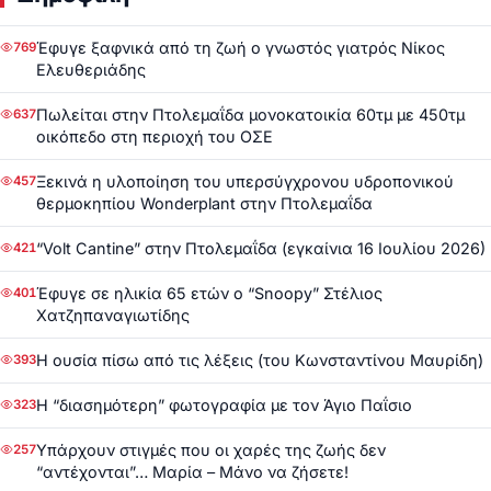
Έφυγε ξαφνικά από τη ζωή ο γνωστός γιατρός Νίκος
769
Ελευθεριάδης
Πωλείται στην Πτολεμαΐδα μονοκατοικία 60τμ με 450τμ
637
οικόπεδο στη περιοχή του ΟΣΕ
Ξεκινά η υλοποίηση του υπερσύγχρονου υδροπονικού
457
θερμοκηπίου Wonderplant στην Πτολεμαΐδα
“Volt Cantine” στην Πτολεμαΐδα (εγκαίνια 16 Ιουλίου 2026)
421
Έφυγε σε ηλικία 65 ετών ο “Snoopy” Στέλιος
401
Χατζηπαναγιωτίδης
Η ουσία πίσω από τις λέξεις (του Κωνσταντίνου Μαυρίδη)
393
Η “διασημότερη” φωτογραφία με τον Άγιο Παΐσιο
323
Υπάρχουν στιγμές που οι χαρές της ζωής δεν
257
“αντέχονται”… Μαρία – Μάνο να ζήσετε!