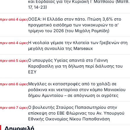
και Εορδαίας για την Κυριακή Ι΄ Ματθαίου (Ματθ.
17, 14-23)
ΟΟΣΑ: Η Ελλάδα στον πάτο. Πτώση 3,6% στο
πριν από 4 ώρες
πραγματικό εισόδημα των νοικοκυριών το α’
τρίμηνο του 2026 (του Μιχάλη Ραμπίδη)
Η νεολαία γέμισε την πλατεία των Γρεβενών στη
πριν από 4 ώρες
μεγάλη συναυλία της Marseaux
Ο υπουργός Υγείας απαντά στο Γιάννη
πριν από 5 ώρες
Καραβασίλη για τη δήλωση περί διάλυσης του
ΕΣΥ
Μεγάλες οι καταστροφές από το χαλάζι σε
πριν από 6 ώρες
ροδάκινα και νεκταρίνια στον κάμπο Μανιακίου
δήμου Αμυνταίου – σε απόγνωση οι αγρότες
Ο βουλευτής Σταύρος Παπασωτηρίου στην
πριν από 7 ώρες
επίσκεψη στο ΕΒΕ Φλώρινας του Αν. Υπουργού
Εθνικής Οικονομίας Νίκου Παπαθανάση
Δημοφιλή