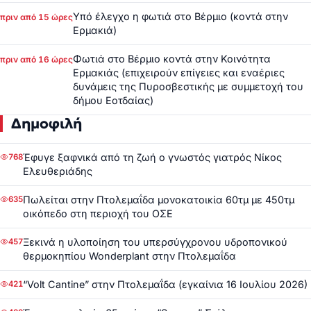
Υπό έλεγχο η φωτιά στο Βέρμιο (κοντά στην
πριν από 15 ώρες
Ερμακιά)
Φωτιά στο Βέρμιο κοντά στην Κοινότητα
πριν από 16 ώρες
Ερμακιάς (επιχειρούν επίγειες και εναέριες
δυνάμεις της Πυροσβεστικής με συμμετοχή του
δήμου Εοτδαίας)
Δημοφιλή
Έφυγε ξαφνικά από τη ζωή ο γνωστός γιατρός Νίκος
768
Ελευθεριάδης
Πωλείται στην Πτολεμαΐδα μονοκατοικία 60τμ με 450τμ
635
οικόπεδο στη περιοχή του ΟΣΕ
Ξεκινά η υλοποίηση του υπερσύγχρονου υδροπονικού
457
θερμοκηπίου Wonderplant στην Πτολεμαΐδα
“Volt Cantine” στην Πτολεμαΐδα (εγκαίνια 16 Ιουλίου 2026)
421