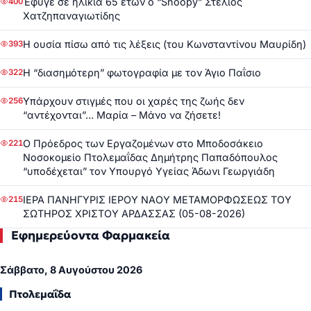
Έφυγε σε ηλικία 65 ετών ο “Snoopy” Στέλιος
400
Χατζηπαναγιωτίδης
Η ουσία πίσω από τις λέξεις (του Κωνσταντίνου Μαυρίδη)
393
Η “διασημότερη” φωτογραφία με τον Άγιο Παΐσιο
322
Υπάρχουν στιγμές που οι χαρές της ζωής δεν
256
“αντέχονται”… Μαρία – Μάνο να ζήσετε!
Ο Πρόεδρος των Εργαζομένων στο Μποδοσάκειο
221
Νοσοκομείο Πτολεμαΐδας Δημήτρης Παπαδόπουλος
“υποδέχεται” τον Υπουργό Υγείας Άδωνι Γεωργιάδη
ΙΕΡΑ ΠΑΝΗΓΥΡΙΣ ΙΕΡΟΥ ΝΑΟΥ ΜΕΤΑΜΟΡΦΩΣΕΩΣ ΤΟΥ
215
ΣΩΤΗΡΟΣ ΧΡΙΣΤΟΥ ΑΡΔΑΣΣΑΣ (05-08-2026)
Εφημερεύοντα Φαρμακεία
Σάββατο, 8 Αυγούστου 2026
Πτολεμαΐδα