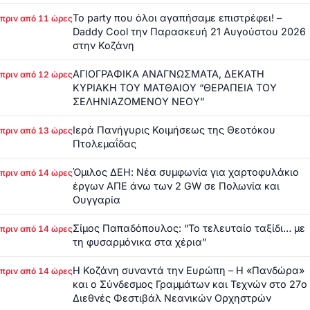
Το party που όλοι αγαπήσαμε επιστρέφει! –
πριν από 11 ώρες
Daddy Cool την Παρασκευή 21 Αυγούστου 2026
στην Κοζάνη
ΑΓΙΟΓΡΑΦΙΚΑ ΑΝΑΓΝΩΣΜΑΤΑ, ΔΕΚΑΤΗ
πριν από 12 ώρες
ΚΥΡΙΑΚΗ ΤΟΥ ΜΑΤΘΑΙΟΥ “ΘΕΡΑΠΕΙΑ ΤΟΥ
ΣΕΛΗΝΙΑΖΟΜΕΝΟΥ ΝΕΟΥ”
Ιερά Πανήγυρις Κοιμήσεως της Θεοτόκου
πριν από 13 ώρες
Πτολεμαΐδας
Όμιλος ΔΕΗ: Νέα συμφωνία για χαρτοφυλάκιο
πριν από 14 ώρες
έργων ΑΠΕ άνω των 2 GW σε Πολωνία και
Ουγγαρία
Σίμος Παπαδόπουλος: “Το τελευταίο ταξίδι… με
πριν από 14 ώρες
τη φυσαρμόνικα στα χέρια”
Η Κοζάνη συναντά την Ευρώπη – Η «Πανδώρα»
πριν από 14 ώρες
και ο Σύνδεσμος Γραμμάτων και Τεχνών στο 27ο
Διεθνές Φεστιβάλ Νεανικών Ορχηστρών