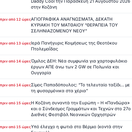
Daddy Cool την Παρασκευή 21 Αυγούστου 2026
στην Κοζάνη
ΑΓΙΟΓΡΑΦΙΚΑ ΑΝΑΓΝΩΣΜΑΤΑ, ΔΕΚΑΤΗ
πριν από 12 ώρες
ΚΥΡΙΑΚΗ ΤΟΥ ΜΑΤΘΑΙΟΥ “ΘΕΡΑΠΕΙΑ ΤΟΥ
ΣΕΛΗΝΙΑΖΟΜΕΝΟΥ ΝΕΟΥ”
Ιερά Πανήγυρις Κοιμήσεως της Θεοτόκου
πριν από 13 ώρες
Πτολεμαΐδας
Όμιλος ΔΕΗ: Νέα συμφωνία για χαρτοφυλάκιο
πριν από 14 ώρες
έργων ΑΠΕ άνω των 2 GW σε Πολωνία και
Ουγγαρία
Σίμος Παπαδόπουλος: “Το τελευταίο ταξίδι… με
πριν από 14 ώρες
τη φυσαρμόνικα στα χέρια”
Η Κοζάνη συναντά την Ευρώπη – Η «Πανδώρα»
πριν από 15 ώρες
και ο Σύνδεσμος Γραμμάτων και Τεχνών στο 27ο
Διεθνές Φεστιβάλ Νεανικών Ορχηστρών
Υπό έλεγχο η φωτιά στο Βέρμιο (κοντά στην
πριν από 15 ώρες