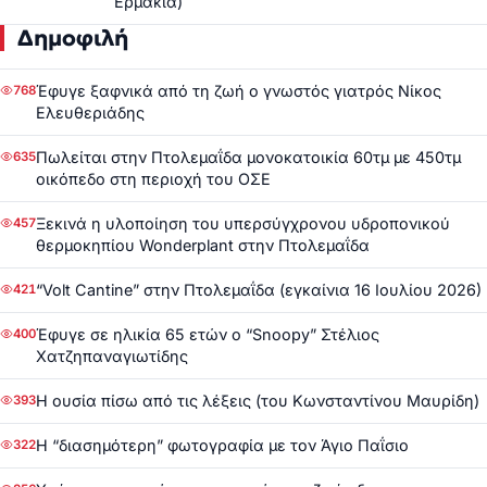
Ερμακιά)
Δημοφιλή
Έφυγε ξαφνικά από τη ζωή ο γνωστός γιατρός Νίκος
768
Ελευθεριάδης
Πωλείται στην Πτολεμαΐδα μονοκατοικία 60τμ με 450τμ
635
οικόπεδο στη περιοχή του ΟΣΕ
Ξεκινά η υλοποίηση του υπερσύγχρονου υδροπονικού
457
θερμοκηπίου Wonderplant στην Πτολεμαΐδα
“Volt Cantine” στην Πτολεμαΐδα (εγκαίνια 16 Ιουλίου 2026)
421
Έφυγε σε ηλικία 65 ετών ο “Snoopy” Στέλιος
400
Χατζηπαναγιωτίδης
Η ουσία πίσω από τις λέξεις (του Κωνσταντίνου Μαυρίδη)
393
Η “διασημότερη” φωτογραφία με τον Άγιο Παΐσιο
322