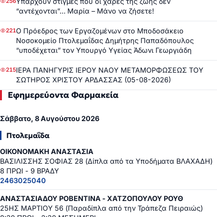
Υπάρχουν στιγμές που οι χαρές της ζωής δεν
256
“αντέχονται”… Μαρία – Μάνο να ζήσετε!
Ο Πρόεδρος των Εργαζομένων στο Μποδοσάκειο
221
Νοσοκομείο Πτολεμαΐδας Δημήτρης Παπαδόπουλος
“υποδέχεται” τον Υπουργό Υγείας Άδωνι Γεωργιάδη
ΙΕΡΑ ΠΑΝΗΓΥΡΙΣ ΙΕΡΟΥ ΝΑΟΥ ΜΕΤΑΜΟΡΦΩΣΕΩΣ ΤΟΥ
215
ΣΩΤΗΡΟΣ ΧΡΙΣΤΟΥ ΑΡΔΑΣΣΑΣ (05-08-2026)
Εφημερεύοντα Φαρμακεία
Σάββατο, 8 Αυγούστου 2026
Πτολεμαΐδα
ΟΙΚΟΝΟΜΑΚΗ ΑΝΑΣΤΑΣΙΑ
ΒΑΣΙΛΙΣΣΗΣ ΣΟΦΙΑΣ 28 (Δίπλα από τα Υποδήματα ΒΛΑΧΑΔΗ)
8 ΠΡΩΙ - 9 ΒΡΑΔΥ
2463025040
ΑΝΑΣΤΑΣΙΑΔΟΥ ΡΟΒΕΝΤΙΝΑ - ΧΑΤΖΟΠΟΥΛΟΥ ΡΟΥΘ
25ΗΣ ΜΑΡΤΙΟΥ 56 (Παραδίπλα από την Τράπεζα Πειραιώς)