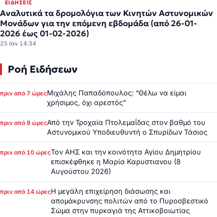
ΕΙΔΉΣΕΙΣ
Αναλυτικά τα δρομολόγια των Κινητών Αστυνομικών
Μονάδων για την επόμενη εβδομάδα (από 26-01-
2026 έως 01-02-2026)
25 Ιαν 14:34
Ροή Ειδήσεων
Μιχάλης Παπαδόπουλος: “Θέλω να είμαι
πριν από 7 ώρες
χρήσιμος, όχι αρεστός”
Από την Τροχαία Πτολεμαΐδας στον βαθμό του
πριν από 9 ώρες
Αστυνομικού Υποδιευθυντή ο Σπυρίδων Τάσιος
Τον ΑΗΣ και την κοινότητα Αγίου Δημητρίου
πριν από 10 ώρες
επισκέφθηκε η Μαρία Καρυστιανου (8
Αυγούστου 2026)
Η μεγάλη επιχείρηση διάσωσης και
πριν από 14 ώρες
απομάκρυνσης πολιτών από το Πυροσβεστικό
Σώμα στην πυρκαγιά της Αττικοβοιωτίας