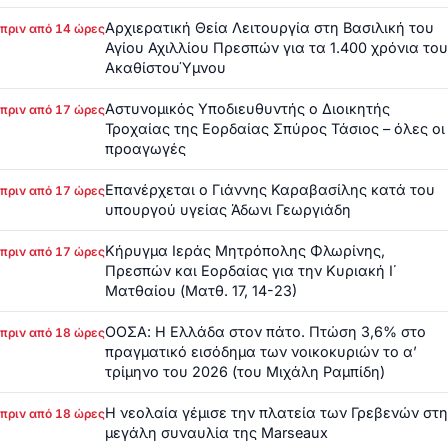
Αρχιερατική Θεία Λειτουργία στη Βασιλική του
πριν από 14 ώρες
Αγίου Αχιλλίου Πρεσπών για τα 1.400 χρόνια του
ΑκαθίστουΎμνου
Αστυνομικός Υποδιευθυντής ο Διοικητής
πριν από 17 ώρες
Τροχαίας της Εορδαίας Σπύρος Τάσιος – όλες οι
προαγωγές
Επανέρχεται ο Γιάννης Καραβασίλης κατά του
πριν από 17 ώρες
υπουργού υγείας Άδωνι Γεωργιάδη
Κήρυγμα Ιεράς Μητρόπολης Φλωρίνης,
πριν από 17 ώρες
Πρεσπών και Εορδαίας για την Κυριακή Ι΄
Ματθαίου (Ματθ. 17, 14-23)
ΟΟΣΑ: Η Ελλάδα στον πάτο. Πτώση 3,6% στο
πριν από 18 ώρες
πραγματικό εισόδημα των νοικοκυριών το α’
τρίμηνο του 2026 (του Μιχάλη Ραμπίδη)
Η νεολαία γέμισε την πλατεία των Γρεβενών στη
πριν από 18 ώρες
μεγάλη συναυλία της Marseaux