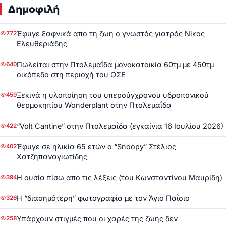
Δημοφιλή
Έφυγε ξαφνικά από τη ζωή ο γνωστός γιατρός Νίκος
772
Ελευθεριάδης
Πωλείται στην Πτολεμαΐδα μονοκατοικία 60τμ με 450τμ
640
οικόπεδο στη περιοχή του ΟΣΕ
Ξεκινά η υλοποίηση του υπερσύγχρονου υδροπονικού
459
θερμοκηπίου Wonderplant στην Πτολεμαΐδα
“Volt Cantine” στην Πτολεμαΐδα (εγκαίνια 16 Ιουλίου 2026)
422
Έφυγε σε ηλικία 65 ετών ο “Snoopy” Στέλιος
402
Χατζηπαναγιωτίδης
Η ουσία πίσω από τις λέξεις (του Κωνσταντίνου Μαυρίδη)
394
Η “διασημότερη” φωτογραφία με τον Άγιο Παΐσιο
326
Υπάρχουν στιγμές που οι χαρές της ζωής δεν
258