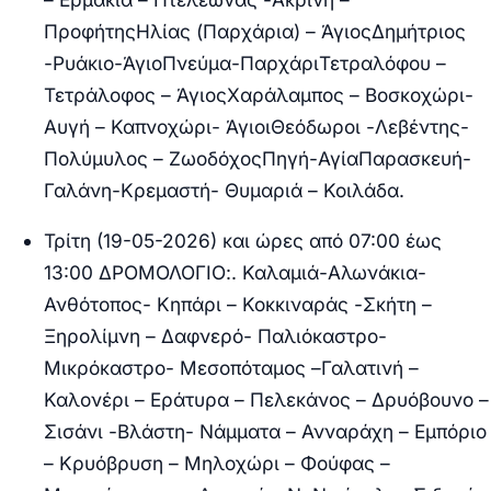
ΠροφήτηςΗλίας (Παρχάρια) – ΆγιοςΔημήτριος
-Ρυάκιο-ΆγιοΠνεύμα-ΠαρχάριΤετραλόφου –
Τετράλοφος – ΆγιοςΧαράλαμπος – Βοσκοχώρι-
Αυγή – Καπνοχώρι- ΆγιοιΘεόδωροι -Λεβέντης-
Πολύμυλος – ΖωοδόχοςΠηγή-ΑγίαΠαρασκευή-
Γαλάνη-Κρεμαστή- Θυμαριά – Κοιλάδα.
Τρίτη (19-05-2026) και ώρες από 07:00 έως
13:00 ΔΡΟΜΟΛΟΓΙΟ:
. Καλαμιά-Αλωνάκια-
Ανθότοπος- Κηπάρι – Κοκκιναράς -Σκήτη –
Ξηρολίμνη – Δαφνερό- Παλιόκαστρο-
Μικρόκαστρο- Μεσοπόταμος –Γαλατινή –
Καλονέρι – Εράτυρα – Πελεκάνος – Δρυόβουνο –
Σισάνι -Βλάστη- Νάμματα – Ανναράχη – Εμπόριο
– Κρυόβρυση – Μηλοχώρι – Φούφας –