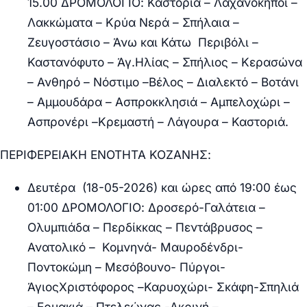
15.00 ΔΡΟΜΟΛΟΓΙΟ:
Καστοριά – Λαχανόκηποι –
Λακκώματα – Κρύα Νερά – Σπήλαια –
Ζευγοστάσιο – Άνω και Κάτω Περιβόλι –
Καστανόφυτο – Άγ.Ηλίας – Σπήλιος – Κερασώνα
– Ανθηρό – Νόστιμο –Βέλος – Διαλεκτό – Βοτάνι
– Αμμουδάρα – Ασπροκκλησιά – Αμπελοχώρι –
Ασπρονέρι –Κρεμαστή – Λάγουρα – Καστοριά.
ΠΕΡΙΦΕΡΕΙΑΚΗ ΕΝΟΤΗΤΑ ΚΟΖΑΝΗΣ:
Δευτέρα (18-05-2026) και ώρες από 19:00 έως
01:00 ΔΡΟΜΟΛΟΓΙΟ:
Δροσερό-Γαλάτεια –
Ολυμπιάδα – Περδίκκας – Πεντάβρυσος –
Ανατολικό – Κομνηνά- Μαυροδένδρι-
Ποντοκώμη – Μεσόβουνο- Πύργοι-
ΆγιοςΧριστόφορος –Καρυοχώρι- Σκάφη-Σπηλιά
– Ερμακιά – Πτελεώνας -Ακρινή –