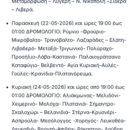
Μεταμόρφωση – Λυγερή – N. Νικόπολη –Σιδερά
– Λιβερά.
Παρασκευή (22-05-2026) και ώρες 19:00 έως
01:00 ΔΡΟΜΟΛΟΓΙΟ:
Ρύμνιο -Φρούριο-
Μικρόβαλτο- Τρανόβαλτο- Λαζαράδες – Ελάτη-
Λιβαδερό- Μεταξά-Τριγωνικό- Πολύραχο-
Προσήλιο-Λάβα-Καστανιά- Παλαιογράτσανο
Καταφύγιο- Βελβεντό- Αγία Κυριακή-Αυλές-
Γούλες-Κρανίδια-Πλατανόρευμα.
Kυριακή (24-05-2026) και ώρες από 19:00 έως
01:00 ΔΡΟΜΟΛΟΓΙΟ:
Αλιάκμωνας- Μελιδόνι-
Χειμερινό- Μολόχα- Πλατανιά- Σήμαντρο-
Σκαλοχώρι – Βελανιδιά- Στέρνα-Κρυονέρι-
Ασπρούλα- Μεσόλογγος -Χορηγός- Λευκοθέα-
Λευκαδιό- Βροντή-Απιδέα- Ρόκαστρο- Λούβρη