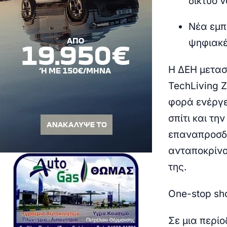
δίκτυο 
Νέα εμπ
ψηφιακέ
Η ΔΕΗ μετασ
TechLiving 
φορά ενέργει
σπίτι και τη
επαναπροσδι
ανταποκρίνο
της.
One-stop sh
Σε μια περίο