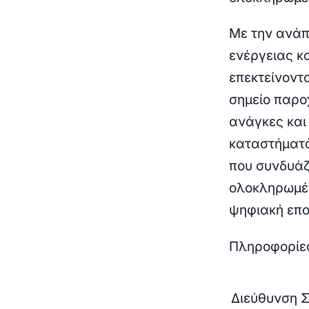
Με την ανάπτ
ενέργειας κ
επεκτείνοντ
σημείο παρ
ανάγκες και 
καταστήματά
που συνδυάζ
ολοκληρωμέν
ψηφιακή επο
Πληροφορίε
Διεύθυνση 