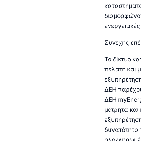
καταστήματ
διαμορφώνον
ενεργειακές 
Συνεχής επέ
Το δίκτυο κα
πελάτη και 
εξυπηρέτησ
ΔΕΗ παρέχου
ΔΕΗ myEner
μετρητά και
εξυπηρέτηση
δυνατότητα 
ολοκληρωμέν