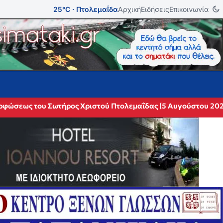
25°C · Πτολεμαΐδα
Αρχική
Ειδήσεις
Επικοινωνία
ορφώσεως του Σωτήρος Χριστού Πτολεμαΐδας (5 Αυγούστου 20