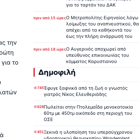
για το ταρτάν του ΔΑΚ
Ο Μητροπολίτης Ειρηναίος λόγω
πριν από 15 ώρες
λοίμωξης του αναπνευστικού, θα
απέχει από τα καθήκοντά του
έως την πλήρη ανάρρωσή του
ας την
Ο Αυγερινός αποχωρεί από
πριν από 18 ώρες
πρώτη
υπεύθυνος επικοινωνίας του
κόμματος Καρυστιανού
για το
Δημοφιλή
υ
Έφυγε ξαφνικά από τη ζωή ο γνωστός
745
ελατών
γιατρός Νίκος Ελευθεριάδης
Πωλείται στην Πτολεμαΐδα μονοκατοικία
628
60τμ με 450τμ οικόπεδο στη περιοχή του
ΟΣΕ
Ξεκινά η υλοποίηση του υπερσύγχρονου
451
κά
υδροπονικού θερμοκηπίου Wonderplant