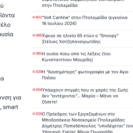
ού
στην Πτολεμαΐδα
ϊόντα
“Volt Cantine” στην Πτολεμαΐδα (εγκαίνια
421
16 Ιουλίου 2026)
τέλο
ουσία
Έφυγε σε ηλικία 65 ετών ο “Snoopy”
395
Στέλιος Χατζηπαναγιωτίδης
Η ουσία πίσω από τις λέξεις (του
391
Κωνσταντίνου Μαυρίδη)
Η “διασημότερη” φωτογραφία με τον Άγιο
320
Παΐσιο
ία
Υπάρχουν στιγμές που οι χαρές της ζωής
254
δεν “αντέχονται”… Μαρία – Μάνο να
νση για
ζήσετε!
, smart
Ο Πρόεδρος των Εργαζομένων στο
220
Μποδοσάκειο Νοσοκομείο Πτολεμαΐδας
Δημήτρης Παπαδόπουλος “υποδέχεται” τον
Υπουργό Υγείας Άδωνι Γεωργιάδη