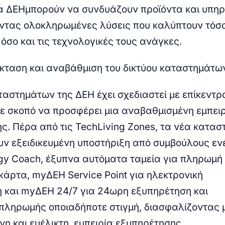
α ΔΕΗ
μπορούν να συνδυάζουν προϊόντα και υπηρ
τας ολοκληρωμένες λύσεις που καλύπτουν τόσο
όσο και τις τεχνολογικές τους ανάγκες.
κταση και αναβάθμιση του δικτύου καταστημάτω
ταστημάτων της ΔΕΗ έχει σχεδιαστεί με επίκεντρ
με σκοπό να προσφέρει μια αναβαθμισμένη εμπει
ης
. Πέρα από τις TechLiving Zones, τα νέα κατα
ν εξειδικευμένη υποστήριξη από συμβούλους εν
gy Coach
, έξυπνα αυτόματα ταμεία για πληρωμή
 κάρτα,
myΔΕΗ Service Point για ηλεκτρονική
 και myΔΕΗ 24/7 για 24ωρη εξυπηρέτηση και
πληρωμής οποιαδήποτε στιγμή
, διασφαλίζοντας 
η και ευέλικτη εμπειρία εξυπηρέτησης.