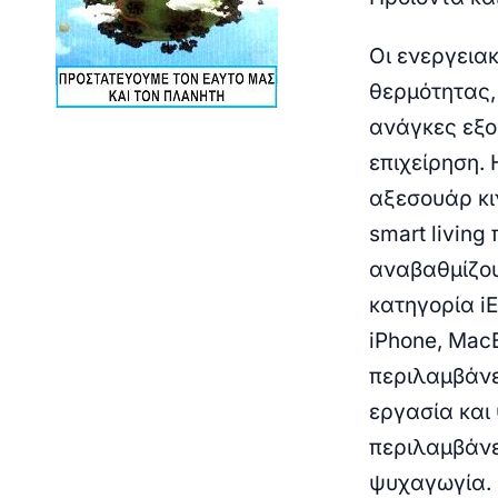
Οι
ενεργειακ
θερμότητας,
ανάγκες εξο
επιχείρηση.
αξεσουάρ κι
smart living
π
αναβαθμίζου
κατηγορία
i
iPhone, Mac
περιλαμβάνε
εργασία και
περιλαμβάνε
ψυχαγωγία. 