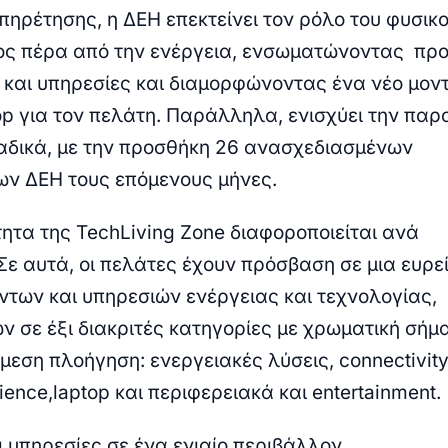
υπηρέτησης,
η ΔΕΗ επεκτείνει τον ρόλο του φυσικ
ς πέρα από την ενέργεια
, ενσωματώνοντας προ
 και υπηρεσίες και διαμορφώνοντας
ένα νέο μον
op για τον πελάτη
. Παράλληλα,
ενισχύει την παρ
αδικά, με την προσθήκη 26 ανασχεδιασμένων
ων ΔΕΗ
τους επόμενους μήνες.
τητα της TechLiving Zone διαφοροποιείται ανά
 Σε αυτά, οι πελάτες έχουν
πρόσβαση σε μια ευρε
ντων και υπηρεσιών ενέργειας και τεχνολογίας,
 σε έξι διακριτές κατηγορίες
με χρωματική σήμα
άμεση πλοήγηση:
ενεργειακές λύσεις, connectivity
rience,
laptop και περιφερειακά
και
entertainment
.
ι υπηρεσίες σε ένα ενιαίο περιβάλλον