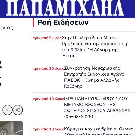
Ροή Ειδήσεων
λογίας
Στην Πτολεμαΐδα ο Μπάνε
πριν από 9 ώρες
Πρέλεβιτς για την παρουσίαση
του βιβλίου “Η Δύναμη της
Ήττας”
α
Συγκρότηση Νομαρχιακής
πριν από 10 ώρες
ς
Επιτροπής Εκλογικού Αγώνα
ΠΑΣΟΚ – Κίνημα Αλλαγής
Κοζάνης
ΙΕΡΑ ΠΑΝΗΓΥΡΙΣ ΙΕΡΟΥ ΝΑΟΥ
πριν από 10 ώρες
ΜΕΤΑΜΟΡΦΩΣΕΩΣ ΤΗΣ
ΣΩΤΗΡΟΣ ΧΡΙΣΤΟΥ ΑΡΔΑΣΣΑΣ
(05-08-2026)
Κήρυγμα Αρχιμανδρίτη π. Θεωνά
πριν από 10 ώρες
Αθανασιάδη στον Εσπερινό της