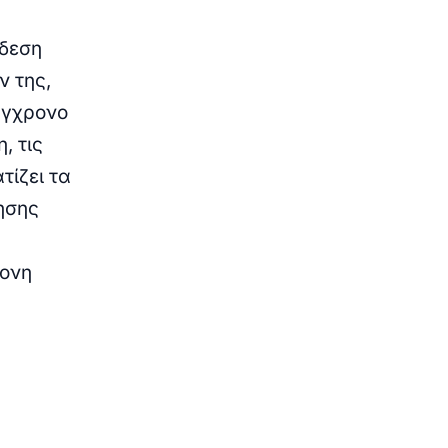
νδεση
ν της,
ύγχρονο
, τις
τίζει τα
ησης
ρονη