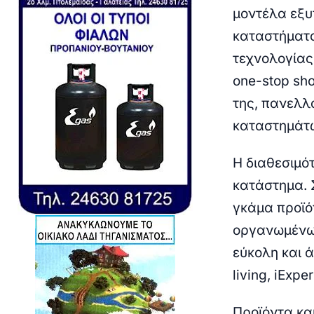
μοντέλα εξ
καταστήματο
τεχνολογίας
one-stop sh
της, πανελλ
καταστημάτ
Η διαθεσιμό
κατάστημα
.
γκάμα προϊό
οργανωμένων
εύκολη και 
living, iExpe
Προϊόντα κα