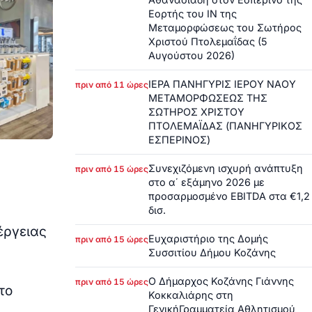
Εορτής του ΙΝ της
Μεταμορφώσεως του Σωτήρος
Χριστού Πτολεμαΐδας (5
Αυγούστου 2026)
ΙΕΡΑ ΠΑΝΗΓΥΡΙΣ ΙΕΡΟΥ ΝΑΟΥ
πριν από 11 ώρες
ΜΕΤΑΜΟΡΦΩΣΕΩΣ ΤΗΣ
ΣΩΤΗΡΟΣ ΧΡΙΣΤΟΥ
ΠΤΟΛΕΜΑΪΔΑΣ (ΠΑΝΗΓΥΡΙΚΟΣ
ΕΣΠΕΡΙΝΟΣ)
Συνεχιζόμενη ισχυρή ανάπτυξη
πριν από 15 ώρες
στο α΄ εξάμηνο 2026 με
προσαρμοσμένο EBITDA στα €1,2
δισ.
έργειας
Ευχαριστήριο της Δομής
πριν από 15 ώρες
Συσσιτίου Δήμου Κοζάνης
Ο Δήμαρχος Κοζάνης Γιάννης
πριν από 15 ώρες
το
Κοκκαλιάρης στη
ΓενικήΓραμματεία Αθλητισμού