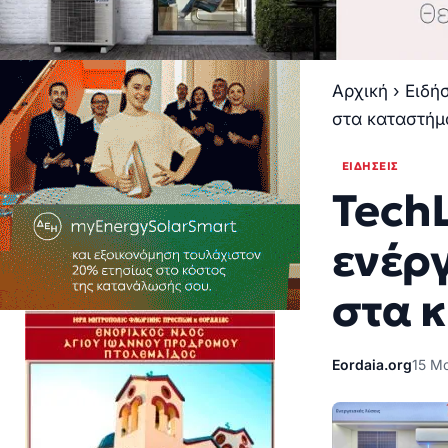
Αρχική
›
Ειδή
στα καταστήμ
ΕΙΔΉΣΕΙΣ
TechL
ενέργ
στα 
Eordaia.org
15 Μ