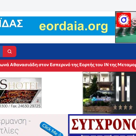
ωνά Αθανασιάδη στον Εσπερινό της Εορτής του ΙΝ της Μεταμ