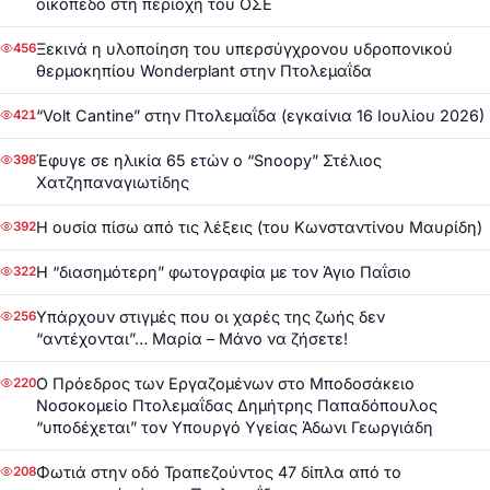
οικόπεδο στη περιοχή του ΟΣΕ
Ξεκινά η υλοποίηση του υπερσύγχρονου υδροπονικού
456
θερμοκηπίου Wonderplant στην Πτολεμαΐδα
“Volt Cantine” στην Πτολεμαΐδα (εγκαίνια 16 Ιουλίου 2026)
421
Έφυγε σε ηλικία 65 ετών ο “Snoopy” Στέλιος
398
Χατζηπαναγιωτίδης
Η ουσία πίσω από τις λέξεις (του Κωνσταντίνου Μαυρίδη)
392
Η “διασημότερη” φωτογραφία με τον Άγιο Παΐσιο
322
Υπάρχουν στιγμές που οι χαρές της ζωής δεν
256
“αντέχονται”… Μαρία – Μάνο να ζήσετε!
Ο Πρόεδρος των Εργαζομένων στο Μποδοσάκειο
220
Νοσοκομείο Πτολεμαΐδας Δημήτρης Παπαδόπουλος
“υποδέχεται” τον Υπουργό Υγείας Άδωνι Γεωργιάδη
Φωτιά στην οδό Τραπεζούντος 47 δίπλα από το
208