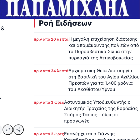
Ροή Ειδήσεων
 &
Η μεγάλη επιχείρηση διάσωσης
πριν από 20 λεπτά
και απομάκρυνσης πολιτών από
το Πυροσβεστικό Σώμα στην
πυρκαγιά της Αττικοβοιωτίας
Αρχιερατική Θεία Λειτουργία
πριν από 34 λεπτά
στη Βασιλική του Αγίου Αχιλλίου
Πρεσπών για τα 1.400 χρόνια
του ΑκαθίστουΎμνου
»
Αστυνομικός Υποδιευθυντής ο
πριν από 3 ώρες
Διοικητής Τροχαίας της Εορδαίας
Σπύρος Τάσιος – όλες οι
προαγωγές
Επανέρχεται ο Γιάννης
πριν από 3 ώρες
Καραβασίλης κατά του υπουργού