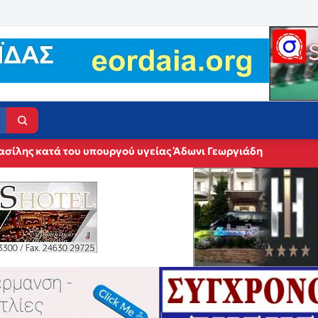
ασίλης κατά του υπουργού υγείας Άδωνι Γεωργιάδη