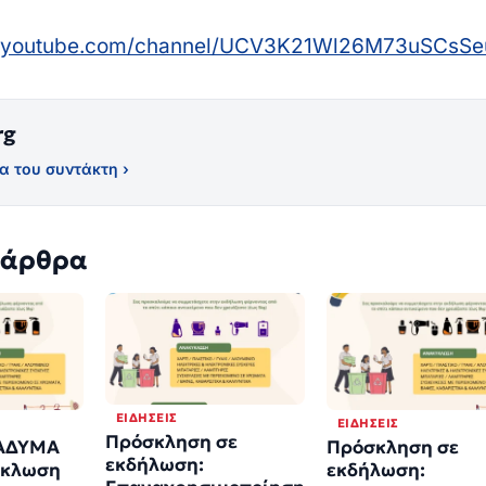
w.youtube.com/channel/UCV3K21Wl26M73uSCsSe
rg
α του συντάκτη ›
 άρθρα
ΕΙΔΉΣΕΙΣ
ΕΙΔΉΣΕΙΣ
Πρόσκληση σε
ΙΑΔΥΜΑ
Πρόσκληση σε
εκδήλωση:
ύκλωση
εκδήλωση: