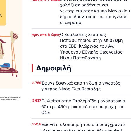
χαλάζι σε ροδάκινα και
νεκταρίνια στον κάμπο Μανιακίου
δήμου Αμυνταίου – σε απόγνωση
οι αγρότες
Ο βουλευτής Σταύρος
πριν από 8 ώρες
Παπασωτηρίου στην επίσκεψη
στο ΕΒΕ Φλώρινας του Αν.
Υπουργού Εθνικής Οικονομίας
Νίκου Παπαθανάση
Δημοφιλή
Έφυγε ξαφνικά από τη ζωή ο γνωστός
769
γιατρός Νίκος Ελευθεριάδης
Πωλείται στην Πτολεμαΐδα μονοκατοικία
637
60τμ με 450τμ οικόπεδο στη περιοχή του
ΟΣΕ
Ξεκινά η υλοποίηση του υπερσύγχρονου
458
υδροπονικού θερμοκηπίου Wonderplant