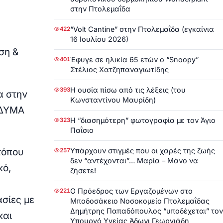
στην Πτολεμαΐδα
“Volt Cantine” στην Πτολεμαΐδα (εγκαίνια
422
16 Ιουλίου 2026)
ση &
Έφυγε σε ηλικία 65 ετών ο “Snoopy”
401
Στέλιος Χατζηπαναγιωτίδης
Η ουσία πίσω από τις λέξεις (του
393
α στην
Κωνσταντίνου Μαυρίδη)
ΑΔΥΜΑ
Η “διασημότερη” φωτογραφία με τον Άγιο
323
Παΐσιο
Υπάρχουν στιγμές που οι χαρές της ζωής
τόπου
257
δεν “αντέχονται”… Μαρία – Μάνο να
κό,
ζήσετε!
Ο Πρόεδρος των Εργαζομένων στο
221
σίες με
Μποδοσάκειο Νοσοκομείο Πτολεμαΐδας
Δημήτρης Παπαδόπουλος “υποδέχεται” τον
και
Υπουργό Υγείας Άδωνι Γεωργιάδη