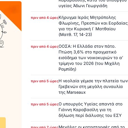
υγείας Άδωνι Γεωργιάδη
Κήρυγμα Ιεράς Μητρόπολης
πριν από 4 ώρες
Φλωρίνης, Πρεσπών και Εορδαίας
για την Κυριακή Ι΄ Ματθαίου
(Ματθ. 17, 14-23)
ΟΟΣΑ: Η Ελλάδα στον πάτο.
πριν από 4 ώρες
Πτώση 3,6% στο πραγματικό
εισόδημα των νοικοκυριών το α’
τρίμηνο του 2026 (του Μιχάλη
Ραμπίδη)
Η νεολαία γέμισε την πλατεία των
πριν από 5 ώρες
Γρεβενών στη μεγάλη συναυλία
της Marseaux
Ο υπουργός Υγείας απαντά στο
πριν από 5 ώρες
Γιάννη Καραβασίλη για τη
δήλωση περί διάλυσης του ΕΣΥ
Μεγάλες οι καταστροφές από το
πριν από 7 ώρες