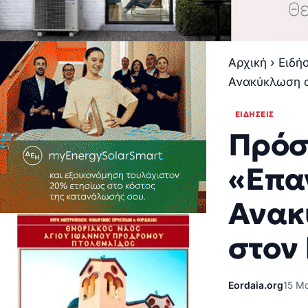
Αρχική
›
Ειδή
Ανακύκλωση σ
ΕΙΔΉΣΕΙΣ
Πρόσ
«Επα
Ανακ
στον
Eordaia.org
15 Μα