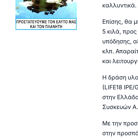
καλλυντικά.
Επίσης, θα 
5 κιλά, προς
υπόδησης, αξ
κλπ. Απαραί
και λειτουργ
Η δράση υλοπ
(LIFE18 IPE
στην Ελλάδα
Συσκευών Α.
Με την προσ
στην προσπά