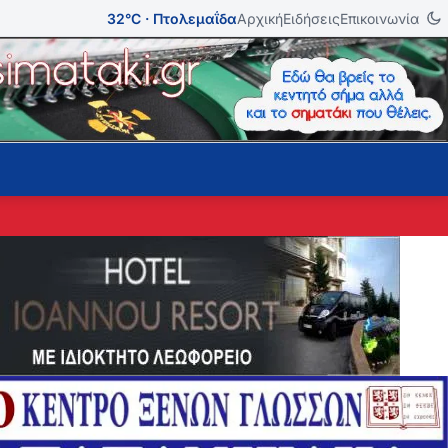
32°C · Πτολεμαΐδα
Αρχική
Ειδήσεις
Επικοινωνία